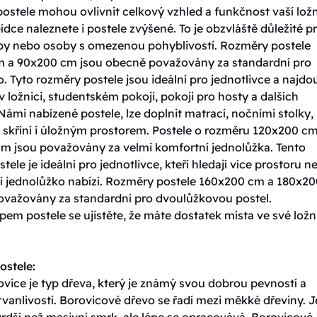
ostele mohou ovlivnit celkový vzhled a funkčnost vaší ložn
ídce naleznete i postele zvýšené. To je obzvláště důležité p
oby nebo osoby s omezenou pohyblivostí. Rozměry postele
 a 90x200 cm jsou obecně považovány za standardní pro
. Tyto rozměry postele jsou ideální pro jednotlivce a najdo
v ložnici, studentském pokoji, pokoji pro hosty a dalších
Námi nabízené postele, lze doplnit matrací, nočními stolky,
skříní i úložným prostorem. Postele o rozměru 120x200 cm
m jsou považovány za velmi komfortní jednolůžka. Tento
tele je ideální pro jednotlivce, kteří hledají více prostoru n
í jednolůžko nabízí. Rozměry postele 160x200 cm a 180x20
ovažovány za standardní pro dvoulůžkovou postel.
em postele se ujistěte, že máte dostatek místa ve své ložni
ostele:
vice je typ dřeva, který je známý svou dobrou pevností a
vanlivostí. Borovicové dřevo se řadí mezi měkké dřeviny. J
rdší než masivní smrk, ale lépe se opracovává. Borovicové