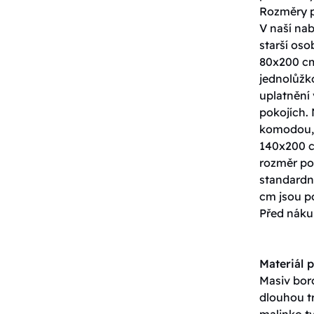
Rozměry p
V naší nab
starší os
80x200 cm
jednolůžko
uplatnění 
pokojích. 
komodou, 
140x200 c
rozměr pos
standardn
cm jsou p
Před nákup
Materiál p
Masiv boro
dlouhou tr
malinko tv