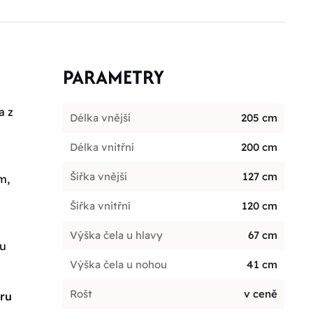
PARAMETRY
a z
Délka vnější
205 cm
Délka vnitřní
200 cm
Šířka vnější
127 cm
m,
Šířka vnitřní
120 cm
Výška čela u hlavy
67 cm
ou
Výška čela u nohou
41 cm
Rošt
v ceně
oru