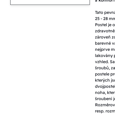
Tato pevná
25 - 28 mm
Postel je
zdravotně
zároveň zd
barevné va
nejprve m
lakovány 
vzhled. S
šroubů, za
postele pr
kterých j
dvojpostel
noha, kter
šroubení j
Rozměrové
resp. roz