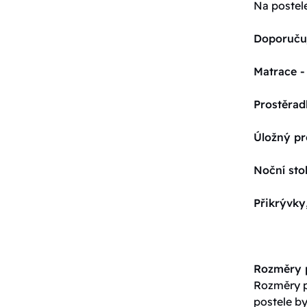
Na postel
Doporuču
Matrace -
Prostěrad
Úložný pr
Noční sto
Přikrývky
Rozměry p
Rozměry po
postele by