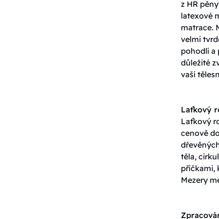
z HR pěny,
latexové 
matrace. 
velmi tvrd
pohodlí a 
důležité z
vaší těles
Laťkový 
Laťkový ro
cenově do
dřevěných 
těla, cirk
příčkami, 
Mezery me
Zpracován