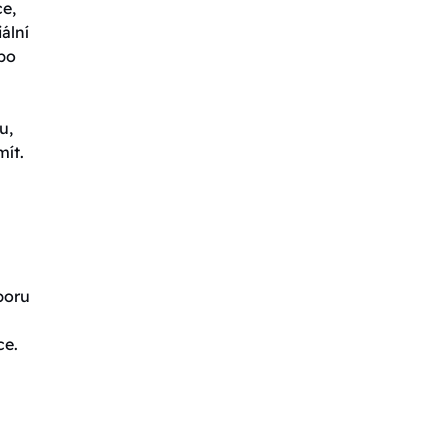
ce,
ální
ebo
u,
mít.
poru
ce.