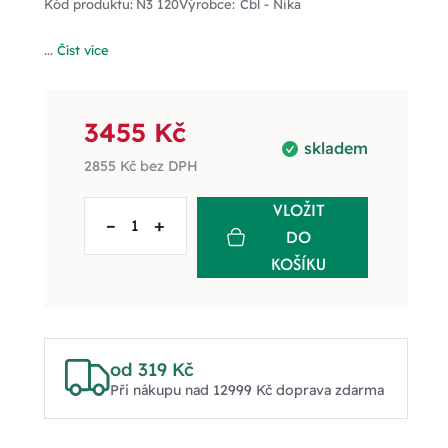
Kód produktu:
N3 120
Výrobce:
Cbl - Nika
...
Číst více
3455 Kč
skladem
2855 Kč
bez DPH
VLOŽIT
–
+
DO
KOŠÍKU
od 319 Kč
Při nákupu nad 12999 Kč doprava zdarma