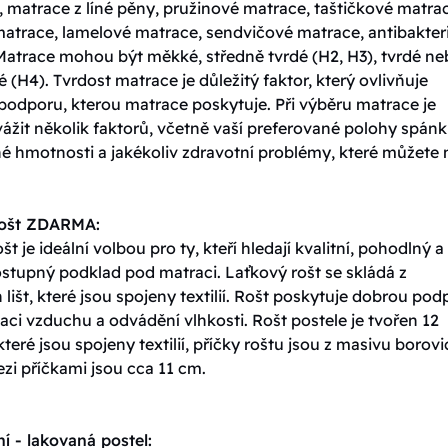
 matrace z líné pěny, pružinové matrace, taštičkové matra
matrace, lamelové matrace, sendvičové matrace, antibakteri
Matrace mohou být měkké, středně tvrdé (H2, H3), tvrdé n
é (H4). Tvrdost matrace je důležitý faktor, který ovlivňuje
podporu, kterou matrace poskytuje. Při výběru matrace je
vážit několik faktorů, včetně vaší preferované polohy spánk
né hmotnosti a jakékoliv zdravotní problémy, které můžete 
rošt ZDARMA:
št je ideální volbou pro ty, kteří hledají kvalitní, pohodlný a
stupný podklad pod matraci. Laťkový rošt se skládá z
lišt, které jsou spojeny textilií. Rošt poskytuje dobrou pod
ulaci vzduchu a odvádění vlhkosti. Rošt postele je tvořen 12
které jsou spojeny textilií, příčky roštu jsou z masivu borovi
zi příčkami jsou cca 11 cm.
í - lakovaná postel: