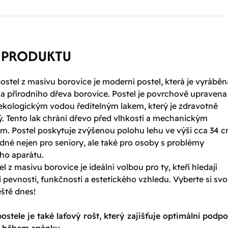
 PRODUKTU
stel z masivu borovice je moderní postel, která je vyráběn
 a přírodního dřeva borovice. Postel je povrchově upravena
 ekologickým vodou ředitelným lakem, který je zdravotně
. Tento lak chrání dřevo před vlhkostí a mechanickým
m. Postel poskytuje zvýšenou polohu lehu ve výši cca 34 c
dné nejen pro seniory, ale také pro osoby s problémy
o aparátu.
l z masivu borovice je ideální volbou pro ty, kteří hledají
pevnosti, funkčnosti a estetického vzhledu. Vyberte si sv
eště dnes!
ostele je také laťový rošt, který zajišťuje optimální podp
t během spánku.