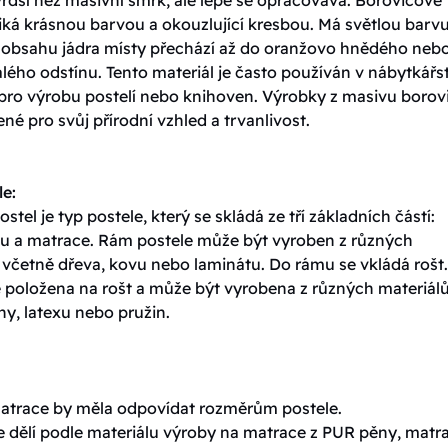
iká krásnou barvou a okouzlující kresbou. Má světlou barvu
y obsahu jádra místy přechází až do oranžovo hnědého neb
ého odstínu. Tento materiál je často používán v nábytkářst
 pro výrobu postelí nebo knihoven. Výrobky z masivu borov
ené pro svůj přírodní vzhled a trvanlivost.
le:
ostel je typ postele, který se skládá ze tří základních částí:
tu a matrace. Rám postele může být vyroben z různých
 včetně dřeva, kovu nebo laminátu. Do rámu se vkládá rošt.
e položena na rošt a může být vyrobena z různých materiálů
y, latexu nebo pružin.
matrace by měla odpovídat rozměrům postele.
e dělí podle materiálu výroby na matrace z PUR pěny, matr