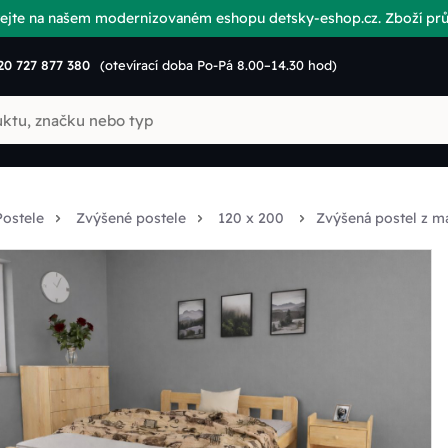
vítejte na našem modernizovaném eshopu detsky-eshop.cz. Zboží p
20 727 877 380
(otevírací doba Po-Pá 8.00–14.30 hod)
Postele
Zvýšené postele
120 x 200
Zvýšená postel z 