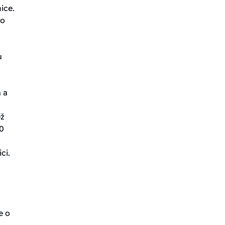
ice.
ro
u
 a
ež
0
ci.
e o