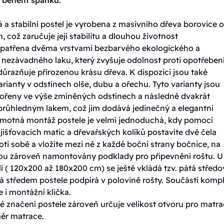
 a stabilní postel je vyrobena z masivního dřeva borovice o 
, což zaručuje její stabilitu a dlouhou životnost
 opatřena dvěma vrstvami bezbarvého ekologického a
 nezávadného laku, který zvyšuje odolnost proti opotřebení
ůrazňuje přirozenou krásu dřeva. K dispozici jsou také
rianty v odstínech olše, dubu a ořechu. Tyto varianty jsou
ořeny ve výše zmíněných odstínech a následně dvakrát
průhledným lakem, což jim dodává jedinečný a elegantní
amotná montáž postele je velmi jednoduchá, kdy pomocí
jišťovacích matic a dřevařských kolíků postavíte dvě čela
oti sobě a vložíte mezi ně z každé boční strany bočnice, na
sou zároveň namontovány podklady pro připevnění roštu. U
í ( 120x200 až 180x200 cm) se ještě vkládá tzv. pátá středo
á středem postele podpírá v polovině rošty. Součástí komp
e i montážní klička.
 značení postele zároveň určuje velikost otvoru pro matrac
měr matrace.