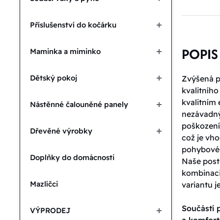
Příslušenství do kočárku
POPIS
Maminka a miminko
Dětský pokoj
Zvýšená po
kvalitního
kvalitním
Nástěnné čalouněné panely
nezávadný
poškození
Dřevěné výrobky
což je vho
pohybovéh
Doplňky do domácnosti
Naše poste
kombinaci 
Mazlíčci
variantu j
Součástí p
VÝPRODEJ
a komfor