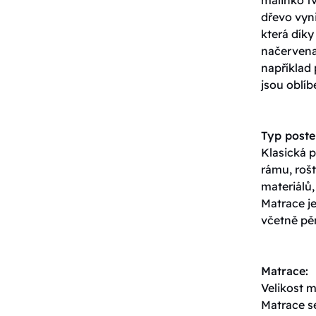
dřevo vyn
která dík
načervenal
například
jsou oblíb
Typ poste
Klasická p
rámu, roš
materiálů,
Matrace j
včetně pěn
Matrace:
Velikost 
Matrace s