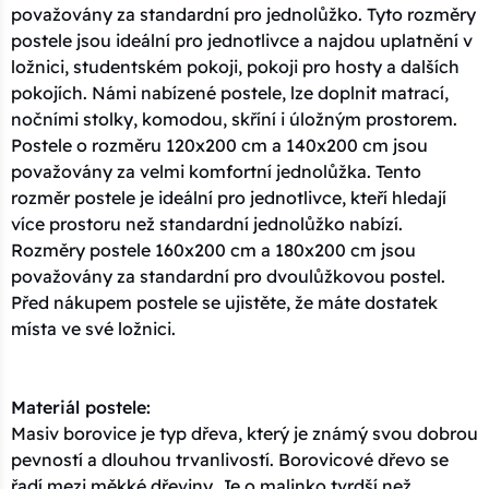
považovány za standardní pro jednolůžko. Tyto rozměry
postele jsou ideální pro jednotlivce a najdou uplatnění v
ložnici, studentském pokoji, pokoji pro hosty a dalších
pokojích. Námi nabízené postele, lze doplnit matrací,
nočními stolky, komodou, skříní i úložným prostorem.
Postele o rozměru 120x200 cm a 140x200 cm jsou
považovány za velmi komfortní jednolůžka. Tento
rozměr postele je ideální pro jednotlivce, kteří hledají
více prostoru než standardní jednolůžko nabízí.
Rozměry postele 160x200 cm a 180x200 cm jsou
považovány za standardní pro dvoulůžkovou postel.
Před nákupem postele se ujistěte, že máte dostatek
místa ve své ložnici.
Materiál postele:
Masiv borovice je typ dřeva, který je známý svou dobrou
pevností a dlouhou trvanlivostí. Borovicové dřevo se
řadí mezi měkké dřeviny. Je o malinko tvrdší než