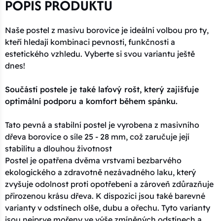
POPIS PRODUKTU
Naše postel z masivu borovice je ideální volbou pro ty,
kteří hledají kombinaci pevnosti, funkčnosti a
estetického vzhledu. Vyberte si svou variantu ještě
dnes!
Součástí postele je také laťový rošt, který zajišťuje
optimální podporu a komfort během spánku.
Tato pevná a stabilní postel je vyrobena z masivního
dřeva borovice o síle 25 - 28 mm, což zaručuje její
stabilitu a dlouhou životnost
Postel je opatřena dvěma vrstvami bezbarvého
ekologického a zdravotně nezávadného laku, který
zvyšuje odolnost proti opotřebení a zároveň zdůrazňuje
přirozenou krásu dřeva. K dispozici jsou také barevné
varianty v odstínech olše, dubu a ořechu. Tyto varianty
jsou nejprve mořeny ve výše zmíněných odstínech a