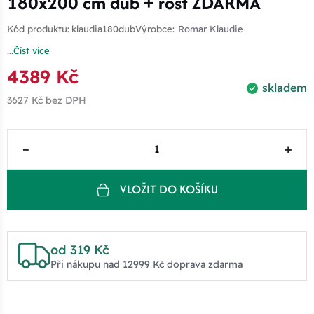
180x200 cm dub + rošt ZDARMA
Kód produktu:
klaudia180dub
Výrobce:
Romar Klaudie
...
Číst více
4389 Kč
skladem
3627 Kč
bez DPH
–
+
VLOŽIT DO KOŠÍKU
od 319 Kč
Při nákupu nad 12999 Kč doprava zdarma