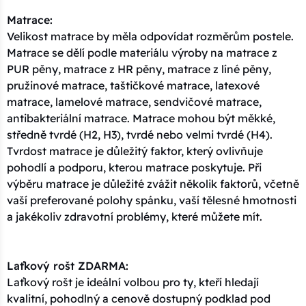
Matrace:
Velikost matrace by měla odpovídat rozměrům postele.
Matrace se dělí podle materiálu výroby na matrace z
PUR pěny, matrace z HR pěny, matrace z líné pěny,
pružinové matrace, taštičkové matrace, latexové
matrace, lamelové matrace, sendvičové matrace,
antibakteriální matrace. Matrace mohou být měkké,
středně tvrdé (H2, H3), tvrdé nebo velmi tvrdé (H4).
Tvrdost matrace je důležitý faktor, který ovlivňuje
pohodlí a podporu, kterou matrace poskytuje. Při
výběru matrace je důležité zvážit několik faktorů, včetně
vaší preferované polohy spánku, vaší tělesné hmotnosti
a jakékoliv zdravotní problémy, které můžete mít.
Laťkový rošt ZDARMA:
Laťkový rošt je ideální volbou pro ty, kteří hledají
kvalitní, pohodlný a cenově dostupný podklad pod