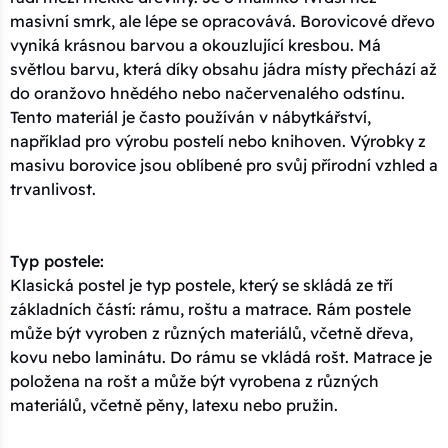
masivní smrk, ale lépe se opracovává. Borovicové dřevo
vyniká krásnou barvou a okouzlující kresbou. Má
světlou barvu, která díky obsahu jádra místy přechází až
do oranžovo hnědého nebo načervenalého odstínu.
Tento materiál je často používán v nábytkářství,
například pro výrobu postelí nebo knihoven. Výrobky z
masivu borovice jsou oblíbené pro svůj přírodní vzhled a
trvanlivost.
Typ postele:
Klasická postel je typ postele, který se skládá ze tří
základních částí: rámu, roštu a matrace. Rám postele
může být vyroben z různých materiálů, včetně dřeva,
kovu nebo laminátu. Do rámu se vkládá rošt. Matrace je
položena na rošt a může být vyrobena z různých
materiálů, včetně pěny, latexu nebo pružin.