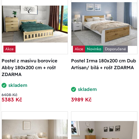
Akce
Akce
Novinka
Doporučené
Postel z masivu borovice
Postel Irma 180x200 cm Dub
Abby 180x200 cm + rošt
Artisan/ bílá + rošt ZDARMA
ZDARMA
skladem
skladem
6408 Kč
5383 Kč
3989 Kč