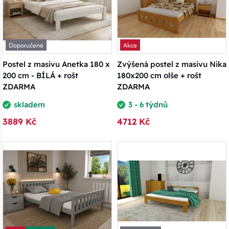
Doporučené
Akce
Postel z masivu Anetka 180 x
Zvýšená postel z masivu Nika
200 cm - BÍLÁ + rošt
180x200 cm olše + rošt
ZDARMA
ZDARMA
skladem
3 - 6 týdnů
3889 Kč
4712 Kč