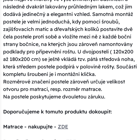
následně dvakrát lakovány průhledným lakem, což jim
dodává jedinečný a elegantní vzhled. Samotná montáž
postele je velmi jednoduchá, kdy pomocí šroubů,
zajišťovacích matic a dřevařských kolíků postavíte dvě
čela postele proti sobě a vložíte mezi ně z každé boční
strany bočnice, na kterých jsou zároveň namontovány
podklady pro připevnění roštu. U dvojpostelí ( 120x200
až 180x200 cm) se ještě vkládá tzv. pátá středová noha,
která středem postele podpírá v polovině rošty. Součástí
kompletu šroubení je i montážní klička.
Rozměrové značení postele zároveň určuje velikost
otvoru pro matraci, resp. rozměr matrace.
Na postele poskytujeme dvouletou záruku.
Doporučujeme k tomuto produktu dokoupit:
Matrace - nakupujte -
ZDE