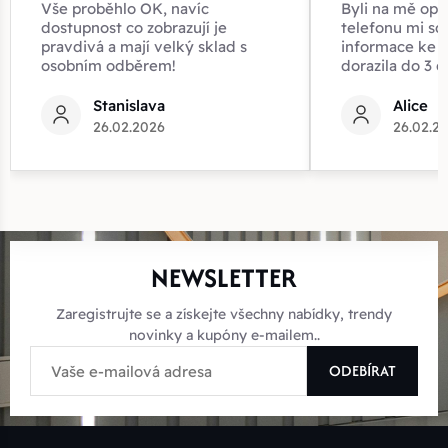
Vše proběhlo OK, navíc
Byli na mě opr
dostupnost co zobrazují je
telefonu mi sd
pravdivá a mají velký sklad s
informace ke z
osobním odběrem!
dorazila do 3 d
Stanislava
Alice
26.02.2026
26.02.2
NEWSLETTER
Zaregistrujte se a získejte všechny nabídky, trendy
novinky a kupóny e-mailem..
ODEBÍRAT