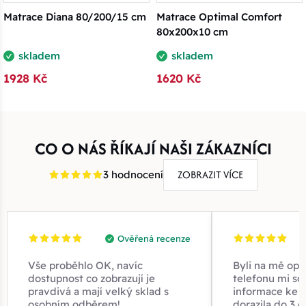
Matrace Diana 80/200/15 cm
Matrace Optimal Comfort
80x200x10 cm
skladem
skladem
1928 Kč
1620 Kč
CO O NÁS ŘÍKAJÍ NAŠI ZÁKAZNÍCI
ZOBRAZIT VÍCE
3 hodnocení
Ověřená recenze
Vše proběhlo OK, navíc
Byli na mě opr
dostupnost co zobrazují je
telefonu mi sd
pravdivá a mají velký sklad s
informace ke z
osobním odběrem!
dorazila do 3 d