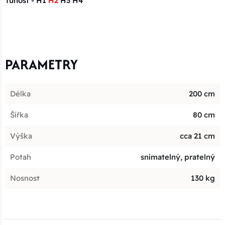
Tuhost - H1
H2
H3 H4
PARAMETRY
Délka
200 cm
Šířka
80 cm
Výška
cca 21 cm
Potah
snímatelný, pratelný
Nosnost
130 kg