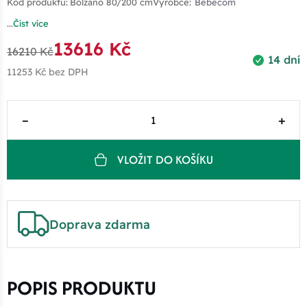
Kód produktu:
Bolzano 80/200 cm
Výrobce:
Bebecom
...
Číst více
13616 Kč
16210 Kč
14 dní
11253 Kč
bez DPH
–
+
VLOŽIT DO KOŠÍKU
Doprava zdarma
POPIS PRODUKTU