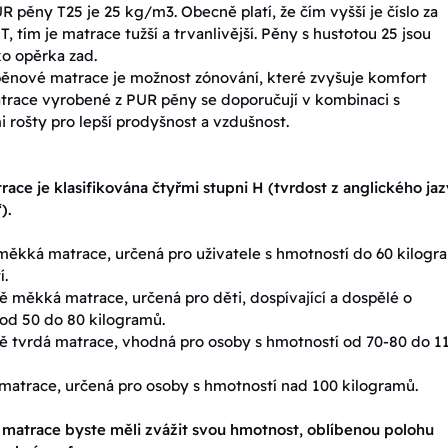
R pěny T25 je 25 kg/m3. Obecně platí, že čím vyšší je číslo za
 tím je matrace tužší a trvanlivější. Pěny s hustotou 25 jsou
o opěrka zad.
nové matrace je možnost zónování, které zvyšuje komfort
trace vyrobené z PUR pěny se doporučují v kombinaci s
 rošty pro lepší prodyšnost a vzdušnost.
race je klasifikována čtyřmi stupni H (tvrdost z anglického ja
).
ěkká matrace, určená pro uživatele s hmotností do 60 kilogr
í.
 měkká matrace, určená pro děti, dospívající a dospělé o
od 50 do 80 kilogramů.
 tvrdá matrace, vhodná pro osoby s hmotností od 70-80 do 1
matrace, určená pro osoby s hmotností nad 100 kilogramů.
 matrace byste měli zvážit svou hmotnost, oblíbenou polohu