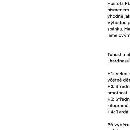
Hustota PU
písmenem T,
vhodné jak
Výhodou pě
spánku. Ma
lamelovými
Tuhost mat
„hardness“
H1:
Velmi m
včetně dět
H2:
Středně
hmotnosti 
H3:
Středně
kilogramů.
H4:
Tvrdá 
Při výběru