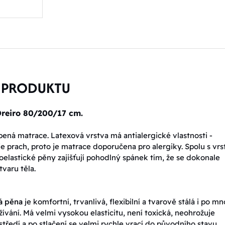
 PRODUKTU
Oreiro 80/200/17 cm.
íbená matrace. Latexová vrstva má antialergické vlastnosti -
e prach, proto je matrace doporučena pro alergiky. Spolu s vr
oelastické pěny zajišťují pohodlný spánek tím, že se dokonale
tvaru těla.
á pěna
je komfortní, trvanlivá, flexibilní a tvarově stálá i po m
žívání. Má velmi vysokou elasticitu, není toxická, neohrožuje
středí a po stlačení se velmi rychle vrací do původního stavu.