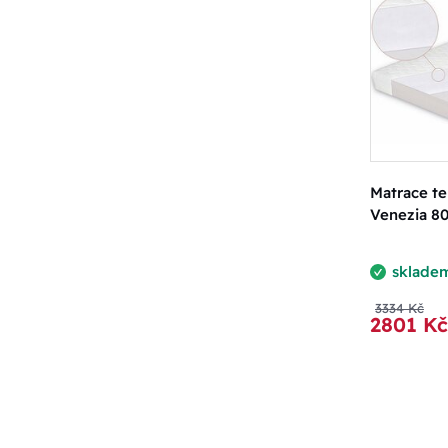
Matrace te
Venezia 8
sklade
3334 Kč
2801 Kč