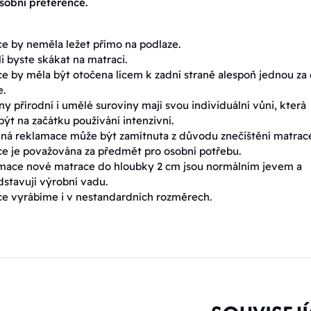
sobní preference.
e by neměla ležet přímo na podlaze.
 byste skákat na matraci.
e by měla být otočena lícem k zadní straně alespoň jednou za
e.
y přírodní i umělé suroviny mají svou individuální vůni, která
ýt na začátku používání intenzivní.
ná reklamace může být zamítnuta z důvodu znečištění matrac
e je považována za předmět pro osobní potřebu.
mace nové matrace do hloubky 2 cm jsou normálním jevem a
stavují výrobní vadu.
e vyrábíme i v nestandardních rozměrech.