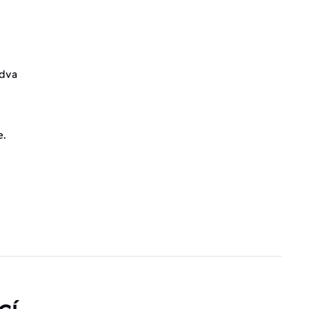
 dva
e.