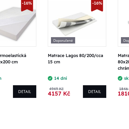
-16%
-16%
Doporučené
Do
rmoelastická
Matrace Lagos 80/200/cca
Matr
0x200 cm
15 cm
80x2
chrán
m
14 dní
s
4949 Kč
1846
DETAIL
DETAIL
4157 Kč
181