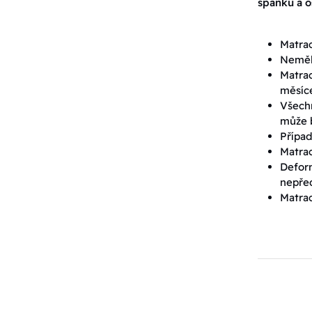
spánku a o
Matrac
Neměli
Matrac
měsíc
Všechn
může b
Případ
Matrac
Defor
nepřed
Matrac