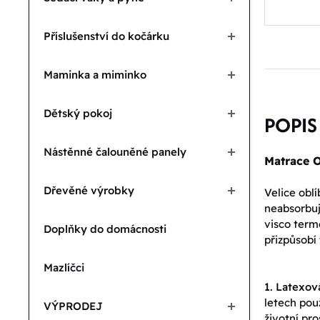
Příslušenství do kočárku
Maminka a miminko
Dětský pokoj
POPIS
Nástěnné čalouněné panely
Matrace 
Dřevěné výrobky
Velice obl
neabsorbuj
visco term
Doplňky do domácnosti
přizpůsobí 
Mazlíčci
1. Latexov
letech pou
VÝPRODEJ
životní pro