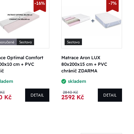
-16%
-7%
poručené
Sestava
Sestava
ace Optimal Comfort
Matrace Aron LUX
00x10 cm + PVC
80x200x15 cm + PVC
ič
chránič ZDARMA
kladem
skladem
 Kč
2840 Kč
DETAIL
DETAIL
0 Kč
2592 Kč