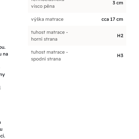
3 cm
visco pěna
výška matrace
cca 17 cm
tuhost matrace -
H2
horní strana
ou.
tuhost matrace -
u na
H3
spodní strana
e
ěny
í
m
ou
cí.