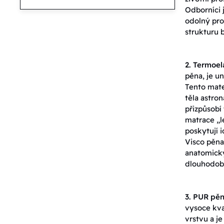
Odborníci j
odolný pro
strukturu 
2. Termoel
pěna, je u
Tento mate
těla astron
přizpůsobí
matrace „l
poskytují i
Visco pěna
anatomický
dlouhodobě
3. PUR pěn
vysoce kva
vrstvu a j