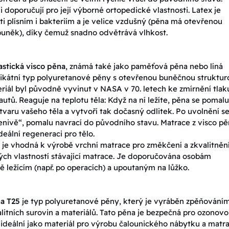
i doporučují pro její výborné ortopedické vlastnosti. Latex je
ti plísním i bakteriím a je velice vzdušný (pěna má otevřenou
buněk), díky čemuž snadno odvětrává vlhkost.
astická visco pěna
, známá také jako paměťová pěna nebo líná
nikátní typ polyuretanové pěny s otevřenou buněčnou struktur
riál byl původně vyvinut v NASA v 70. letech ke zmírnění tlak
autů. Reaguje na teplotu těla: Když na ní ležíte, pěna se pomalu
 tvaru vašeho těla a vytvoří tak dočasný odlitek. Po uvolnění s
enivě“, pomalu navrací do původního stavu. Matrace z visco p
deální regeneraci pro tělo.
 je vhodná k výrobě vrchní matrace pro změkčení a zkvalitněn
ch vlastností stávající matrace. Je doporučována osobám
 ležícím (např. po operacích) a upoutaným na lůžko.
a T25
je typ polyuretanové pěny, který je vyráběn zpěňování
litních surovin a materiálů. Tato pěna je bezpečná pro ozonov
e ideální jako materiál pro výrobu čalounického nábytku a matra