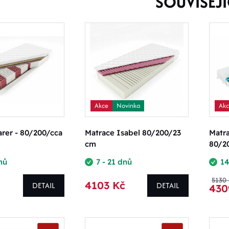
SOUVISEJÍ
Akce
Novinka
Ak
rer - 80/200/cca
Matrace Isabel 80/200/23
Matr
cm
80/2
nů
7 - 21 dnů
14
5130
4103 Kč
DETAIL
DETAIL
430