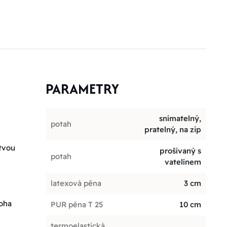
PARAMETRY
snímatelný,
potah
pratelný, na zip
stvou
prošívaný s
potah
vatelínem
latexová pěna
3 cm
noha
PUR pěna T 25
10 cm
termoelastická