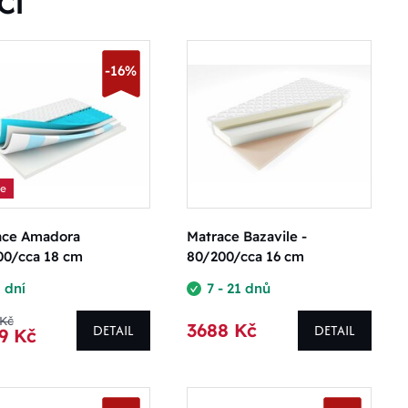
CÍ
-16%
ce
ace Amadora
Matrace Bazavile -
00/cca 18 cm
80/200/cca 16 cm
 dní
7 - 21 dnů
 Kč
3688 Kč
DETAIL
DETAIL
9 Kč