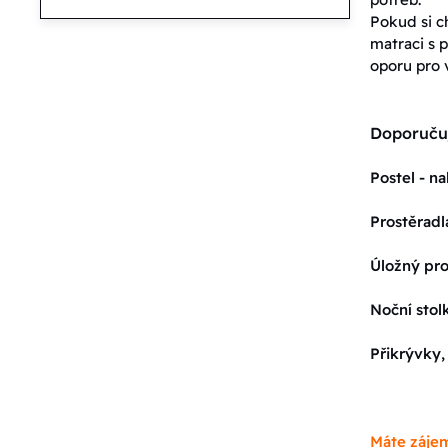
Pokud si c
matraci s p
oporu pro 
Doporuču
Postel - n
Prostěradl
Úložný pro
Noční stol
Přikrývky,
Máte zájem