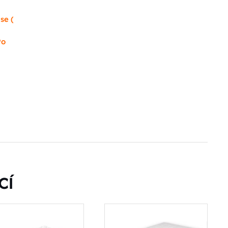
se (
Po
CÍ