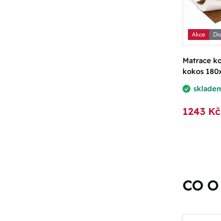
Akce
Do
Matrace ko
kokos 180
sklade
1243 Kč
CO O 