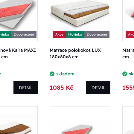
vinka
Doporučené
Akce
Novinka
Doporučené
Ak
ónová Kaira MAXI
Matrace polokokos LUX
Matra
 cm
180x80x8 cm
cm
m
skladem
s
1085 Kč
155
DETAIL
DETAIL