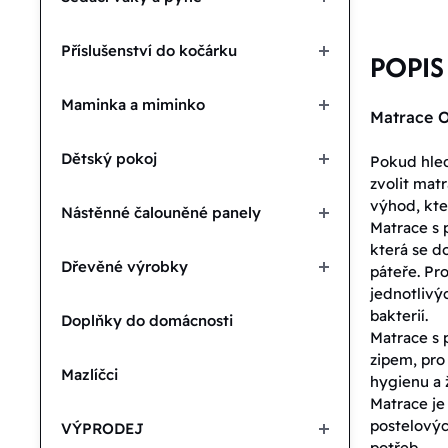
Příslušenství do kočárku
POPIS
Maminka a miminko
Matrace O
Dětský pokoj
Pokud hled
zvolit matr
výhod, kte
Nástěnné čalouněné panely
Matrace s p
která se d
Dřevěné výrobky
páteře. Pro
jednotlivýc
bakterií.
Doplňky do domácnosti
Matrace s p
zipem, pro 
Mazlíčci
hygienu a 
Matrace je
postelovýc
VÝPRODEJ
potřeb.