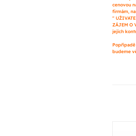
cenovou n
firmám, na
" UŽIVATEL
ZÁJEM O V
jejich kon
Popřípadě 
budeme vě