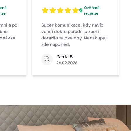
ená
Ověřená
nze
recenze
mní a po
Super komunikace, kdy navíc
obné
velmi dobře poradili a zboží
ednávka
dorazilo za dva dny. Nenakupuji
zde naposled.
Jarda B.
26.02.2026