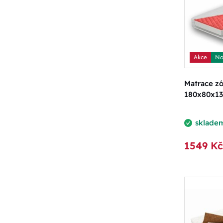
Akce
No
Matrace z
180x80x13
sklade
1549 Kč