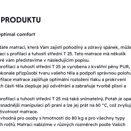
 PRODUKTU
ptimal comfort
áte matraci, která Vám zajistí pohodlný a zdravý spánek, můž
aci s profilací a tuhostí střední T 25. Tato matrace má několik
ré vám představíme v následujícím popisu.
rofilací a tuhostí střední T 25 je vyrobena z kvalitní pěny PUR,
okonale přizpůsobí tvaru vašeho těla a podpoří správnou poloh
filace matrace zajišťuje optimální rozložení tlaku a prokrvení
h částí těla zlepšuje její odvětrání a zabraňuje tvorbě plísní a
rofilací a tuhostí střední T 25 má také snímatelný. Potah je op
snadnější manipulaci při praní a lze jej prát na 60 °C, což zvyšu
životnost matrace.
 vhodná pro osoby s hmotností do 80 kg a pro všechny typy
h roštů. Matraci nabízíme v různých rozměrech podle Vašich