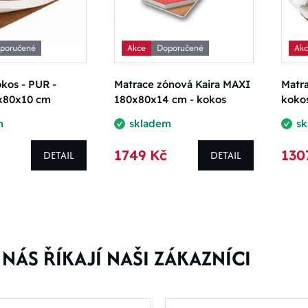
poručené
Akce
Doporučené
Ak
kos - PUR -
Matrace zónová Kaira MAXI
Matra
x80x10 cm
180x80x14 cm - kokos
koko
m
skladem
s
1749 Kč
130
DETAIL
DETAIL
NÁS ŘÍKAJÍ NAŠI ZÁKAZNÍCI