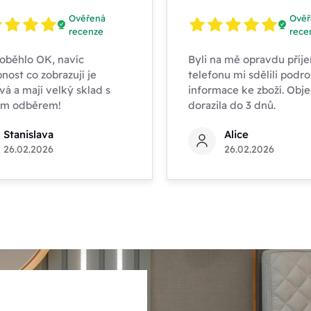
Ověřená
Ověř
recenze
rece
oběhlo OK, navíc
Byli na mě opravdu příje
nost co zobrazují je
telefonu mi sdělili podr
vá a mají velký sklad s
informace ke zboží. Obj
ím odběrem!
dorazila do 3 dnů.
Stanislava
Alice
26.02.2026
26.02.2026