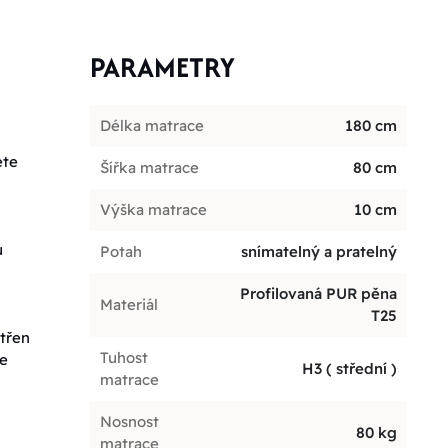
PARAMETRY
Délka matrace
180 cm
ete
Šířka matrace
80 cm
Výška matrace
10 cm
u
Potah
snímatelný a pratelný
Profilovaná PUR pěna
Materiál
T25
atřen
Tuhost
je
H3 ( střední )
matrace
Nosnost
80 kg
matrace