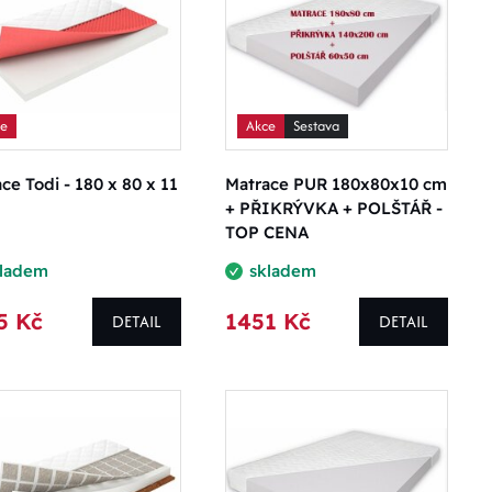
ce
Akce
Sestava
ce Todi - 180 x 80 x 11
Matrace PUR 180x80x10 cm
+ PŘIKRÝVKA + POLŠTÁŘ -
TOP CENA
kladem
skladem
5 Kč
1451 Kč
DETAIL
DETAIL