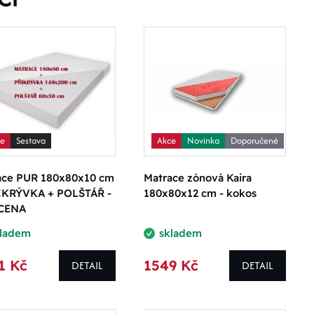
ce
Sestava
Akce
Novinka
Doporučené
ace PUR 180x80x10 cm
Matrace zónová Kaira
IKRÝVKA + POLŠTÁŘ -
180x80x12 cm - kokos
CENA
kladem
skladem
1 Kč
1549 Kč
DETAIL
DETAIL