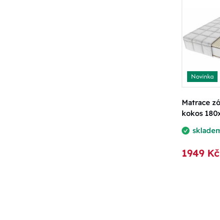
Novinka
Matrace z
kokos 180
sklade
1949 Kč