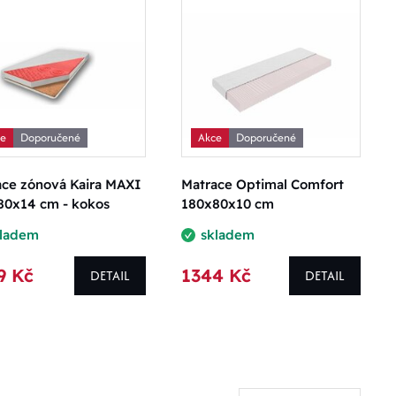
ce
Doporučené
Akce
Doporučené
ace zónová Kaira MAXI
Matrace Optimal Comfort
80x14 cm - kokos
180x80x10 cm
kladem
skladem
9 Kč
1344 Kč
DETAIL
DETAIL