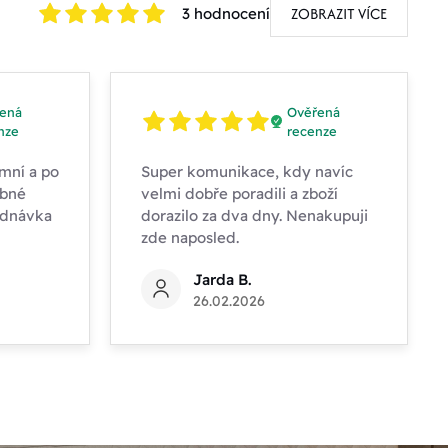
ZOBRAZIT VÍCE
3 hodnocení
ená
Ověřená
nze
recenze
mní a po
Super komunikace, kdy navíc
obné
velmi dobře poradili a zboží
ednávka
dorazilo za dva dny. Nenakupuji
zde naposled.
Jarda B.
26.02.2026