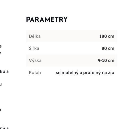
PARAMETRY
Délka
180 cm
e
Šířka
80 cm
é
Výška
9-10 cm
aku a
Potah
snímatelný a pratelný na zip
u
a
šný a