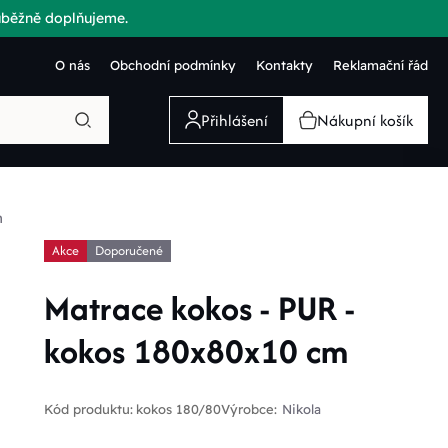
růběžně doplňujeme.
O nás
Obchodní podmínky
Kontakty
Reklamační řád
Přihlášení
Nákupní košík
m
Akce
Doporučené
Matrace kokos - PUR -
kokos 180x80x10 cm
Kód produktu:
kokos 180/80
Výrobce:
Nikola