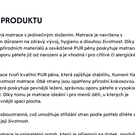
 PRODUKTU
á matrace s jedinečným složením. Matrace je navržena s
 důrazem na zdravý vývoj, hygienu a dlouhou životnost. Díky
přírodních materiálů a osvědčené PUR pěny poskytuje matrac
poru páteře již od narození a je vhodná i pro citlivé či alergick
ce tvoří kvalitní PUR pěna, která zajišťuje stabilitu, tlumení tl
votnost matrace. Obě strany jsou opatřeny přírodní kokosovou
erá poskytuje pevnější ležení, správnou oporu páteře a vysoko
. Díky tomu je matrace ideální i pro menší děti, u kterých je
vnější spací plocha.
 oboustranná, což umožňuje střídání stran podle potřeb dítěte 
její životnost.
atrace je snímatelný potah, který je příjemný na dotek, prody