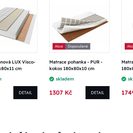
Akce
Doporučené
Ak
ónová LUX Visco-
Matrace pohanka - PUR -
Matr
x80x11 cm
kokos 180x80x10 cm
180x
m
skladem
s
1307 Kč
174
DETAIL
DETAIL