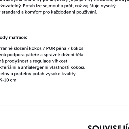
žovatelný. Potah lze sejmout a prát, což zajišťuje vysoký
 standard a komfort pro každodenní používání.
hody matrace:
ranné složení kokos / PUR pěna / kokos
ená podpora páteře a správné držení těla
á prodyšnost a regulace vlhkosti
kteriální a antialergenní vlastnosti kokosu
elný a pratelný potah vysoké kvality
 9-10 cm
SOUVISEJÍ