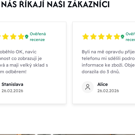
NÁS ŘÍKAJÍ NAŠI ZÁKAZNÍCI
Ověřená
Ověř
recenze
rece
oběhlo OK, navíc
Byli na mě opravdu příje
nost co zobrazují je
telefonu mi sdělili podr
vá a mají velký sklad s
informace ke zboží. Obj
ím odběrem!
dorazila do 3 dnů.
Stanislava
Alice
26.02.2026
26.02.2026