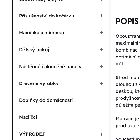
Příslušenství do kočárku
POPIS
Maminka a miminko
Oboustrann
maximálním
Dětský pokoj
kombinaci 
optimální o
děti.
Nástěnné čalouněné panely
Střed matra
Dřevěné výrobky
dlouhou ži
deskou, kt
prodyšnost
Doplňky do domácnosti
důležitá pe
Mazlíčci
Matrace je
prodlužuje 
VÝPRODEJ
Součástí m