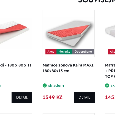
Akce
Novinka
Doporučené
Ak
di - 180 x 80 x 11
Matrace zónová Kaira MAXI
Matr
180x80x13 cm
+ PŘ
TOP 
m
skladem
s
1549 Kč
145
DETAIL
DETAIL