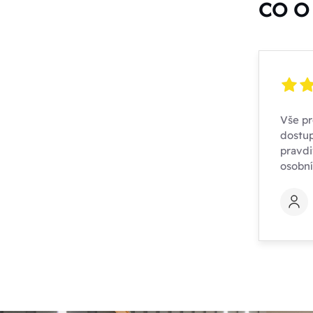
CO O 
Vše pr
dostup
pravdi
osobn