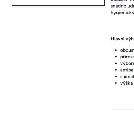
snadno udr
hygienický
Hlavní vý
oboust
přiroz
výborn
antiba
snímat
výška