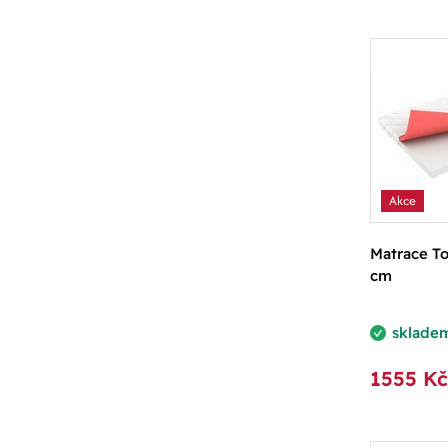
Akce
Matrace To
cm
sklade
1555 Kč