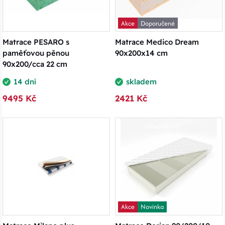
Akce
Doporučené
Matrace PESARO s
Matrace Medico Dream
paměťovou pěnou
90x200x14 cm
90x200/cca 22 cm
14 dní
skladem
9495 Kč
2421 Kč
Akce
Novinka