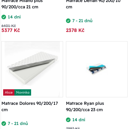
Matrace Milano plus
Matrace Derian 90/200/10
90/200/cca 21 cm
cm
14 dní
7 - 21 dnů
6401 Kč
5377 Kč
2378 Kč
Akce
Novinka
Matrace Dolores 90/200/17
Matrace Ryan plus
cm
90/200/cca 23 cm
14 dní
7 - 21 dnů
7397 Kč