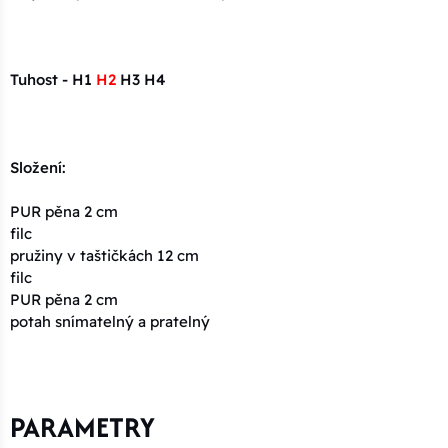
Tuhost - H1
H2
H3 H4
Složení:
PUR pěna 2 cm
filc
pružiny v taštičkách 12 cm
filc
PUR pěna 2 cm
potah snímatelný a pratelný
PARAMETRY