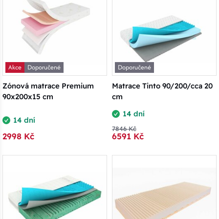
Akce
Doporučené
Doporučené
Zónová matrace Premium
Matrace Tinto 90/200/cca 20
90x200x15 cm
cm
14 dní
14 dní
7846 Kč
2998 Kč
6591 Kč