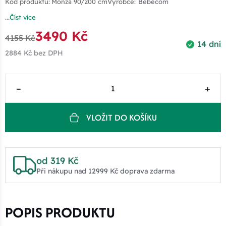
Kód produktu:
Monza 90/200 cm
Výrobce:
Bebecom
...
Číst více
3490 Kč
4155 Kč
14 dní
2884 Kč
bez DPH
–
+
VLOŽIT DO KOŠÍKU
od 319 Kč
Při nákupu nad 12999 Kč doprava zdarma
POPIS PRODUKTU