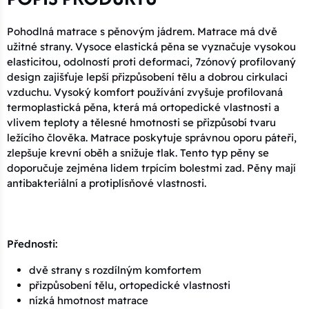
Pohodlná matrace s pěnovým jádrem. Matrace má dvě
užitné strany. Vysoce elastická pěna se vyznačuje vysokou
elasticitou, odolností proti deformaci, 7zónový profilovaný
design zajišťuje lepší přizpůsobení tělu a dobrou cirkulaci
vzduchu. Vysoký komfort používání zvyšuje profilovaná
termoplastická pěna, která má ortopedické vlastnosti a
vlivem teploty a tělesné hmotnosti se přizpůsobí tvaru
ležícího člověka. Matrace poskytuje správnou oporu páteři,
zlepšuje krevní oběh a snižuje tlak. Tento typ pěny se
doporučuje zejména lidem trpícím bolestmi zad. Pěny mají
antibakteriální a protiplísňové vlastnosti.
Přednosti:
dvě strany s rozdílným komfortem
přizpůsobení tělu, ortopedické vlastnosti
nízká hmotnost matrace