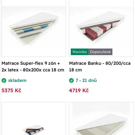
Novinka
Doporučené
Matrace Super-flex 9 zón +
Matrace Banku - 80/200/cca
2x latex - 80x200x cca 18 cm
18 cm
skladem
7 - 21 dnů
5375 Kč
4719 Kč