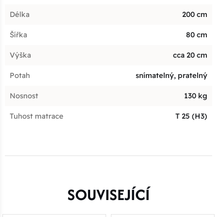
Délka
200 cm
Šířka
80 cm
Výška
cca 20 cm
Potah
snímatelný, pratelný
Nosnost
130 kg
Tuhost matrace
T 25 (H3)
SOUVISEJÍCÍ