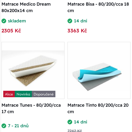
Matrace Medico Dream
Matrace Bisa - 80/200/cca 18
80x200x14 cm
cm
skladem
14 dní
2305 Kč
3363 Kč
Akce
Novinka
Doporučené
Matrace Tunes - 80/200/cca
Matrace Tinto 80/200/cca 20
17 cm
cm
14 dní
7 - 21 dnů
7242 Kč