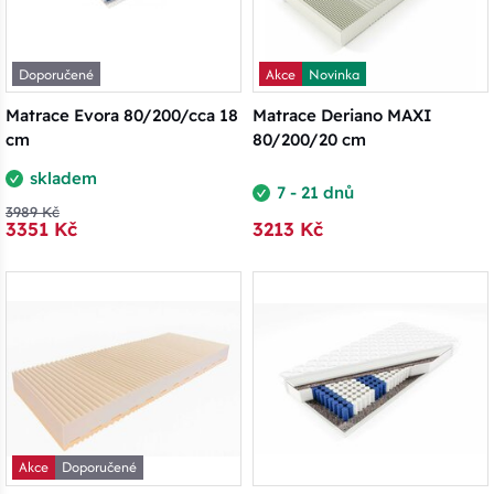
Doporučené
Akce
Novinka
Matrace Evora 80/200/cca 18
Matrace Deriano MAXI
cm
80/200/20 cm
skladem
7 - 21 dnů
3989 Kč
3351 Kč
3213 Kč
Akce
Doporučené