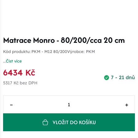
Matrace Monro - 80/200/cca 20 cm
Kód produktu:
PKM - M12 80/200
Výrobce:
PKM
...
Číst více
6434 Kč
7 - 21 dnů
5317 Kč
bez DPH
–
+
VLOŽIT DO KOŠÍKU