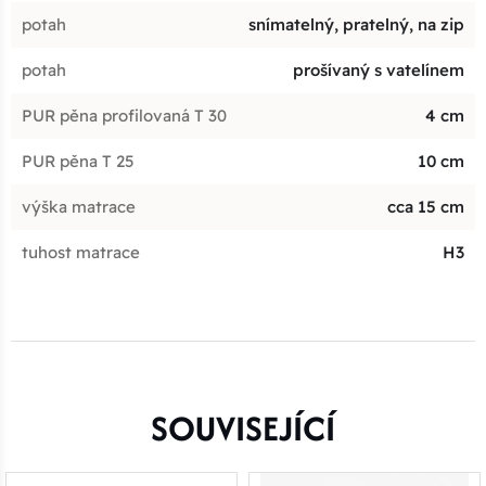
potah
snímatelný, pratelný, na zip
potah
prošívaný s vatelínem
PUR pěna profilovaná T 30
4 cm
PUR pěna T 25
10 cm
výška matrace
cca 15 cm
tuhost matrace
H3
SOUVISEJÍCÍ