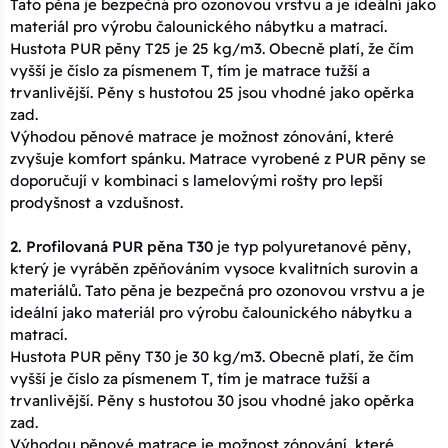
Tato pěna je bezpečná pro ozonovou vrstvu a je ideální jako
materiál pro výrobu čalounického nábytku a matrací.
Hustota PUR pěny T25 je 25 kg/m3. Obecně platí, že čím
vyšší je číslo za písmenem T, tím je matrace tužší a
trvanlivější. Pěny s hustotou 25 jsou vhodné jako opěrka
zad.
Výhodou pěnové matrace je možnost zónování, které
zvyšuje komfort spánku. Matrace vyrobené z PUR pěny se
doporučují v kombinaci s lamelovými rošty pro lepší
prodyšnost a vzdušnost.
2. Profilovaná PUR pěna T30
je typ polyuretanové pěny,
který je vyráběn zpěňováním vysoce kvalitních surovin a
materiálů. Tato pěna je bezpečná pro ozonovou vrstvu a je
ideální jako materiál pro výrobu čalounického nábytku a
matrací.
Hustota PUR pěny T30 je 30 kg/m3. Obecně platí, že čím
vyšší je číslo za písmenem T, tím je matrace tužší a
trvanlivější. Pěny s hustotou 30 jsou vhodné jako opěrka
zad.
Výhodou pěnové matrace je možnost zónování, které