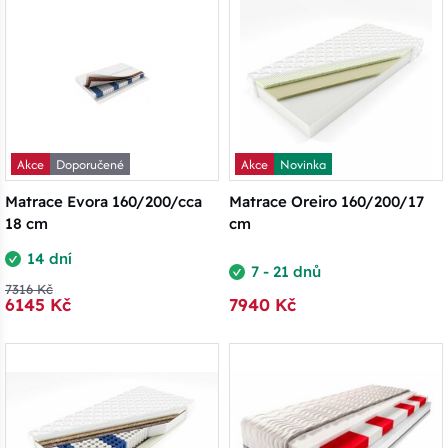
Akce
Doporučené
Akce
Novinka
Matrace Evora 160/200/cca
Matrace Oreiro 160/200/17
18 cm
cm
14 dní
7 - 21 dnů
7316 Kč
6145 Kč
7940 Kč