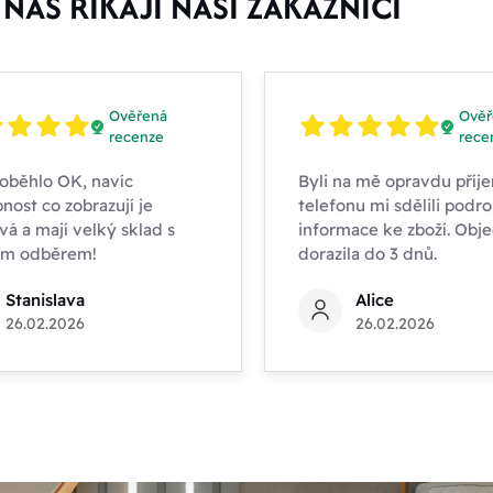
NÁS ŘÍKAJÍ NAŠI ZÁKAZNÍCI
Ověřená
Ověř
recenze
rece
oběhlo OK, navíc
Byli na mě opravdu příje
nost co zobrazují je
telefonu mi sdělili podr
vá a mají velký sklad s
informace ke zboží. Obj
ím odběrem!
dorazila do 3 dnů.
Stanislava
Alice
26.02.2026
26.02.2026