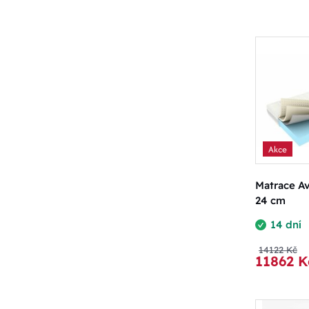
Akce
Matrace Av
24 cm
14 dní
14122 Kč
11862 K