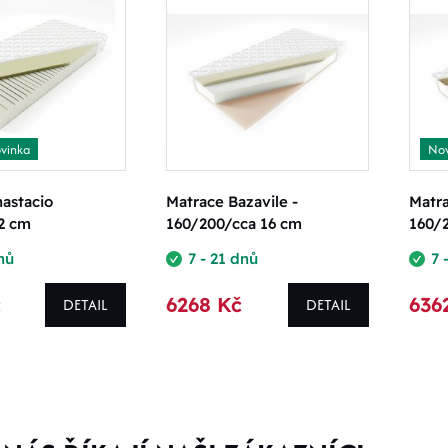
vinka
Nov
astacio
Matrace Bazavile -
Matra
2 cm
160/200/cca 16 cm
160/
nů
7 - 21 dnů
7 
č
6268 Kč
636
DETAIL
DETAIL