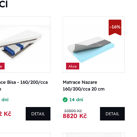
CÍ
-16%
ce
Akce
ce Bisa - 160/200/cca
Matrace Nazare
m
160/200/cca 20 cm
 dní
14 dní
10500 Kč
2 Kč
DETAIL
DETAIL
8820 Kč