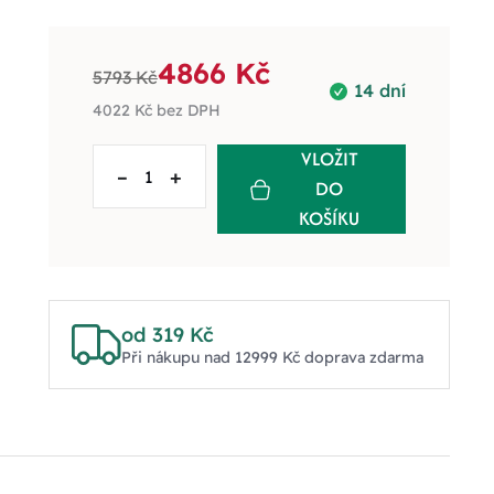
4866 Kč
5793 Kč
14 dní
4022 Kč
bez DPH
VLOŽIT
–
+
DO
KOŠÍKU
od 319 Kč
Při nákupu nad 12999 Kč doprava zdarma