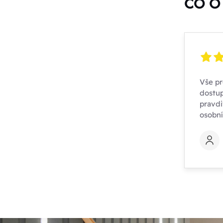
CO O 
Vše pr
dostup
pravdi
osobn