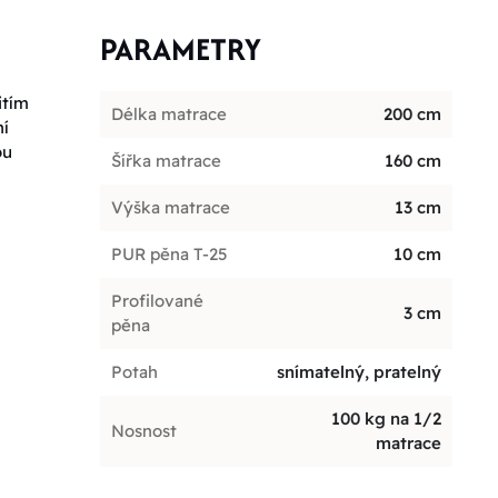
PARAMETRY
itím
Délka matrace
200 cm
ní
ou
Šířka matrace
160 cm
Výška matrace
13 cm
PUR pěna T-25
10 cm
Profilované
3 cm
pěna
Potah
snímatelný, pratelný
100 kg na 1/2
Nosnost
matrace