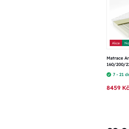
Akce
No
Matrace An
160/200/2
7 - 21 d
8459 K