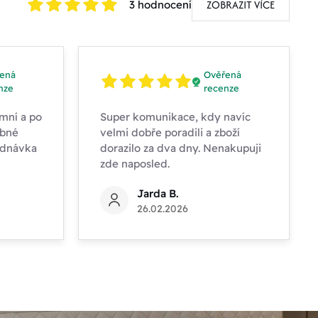
ZOBRAZIT VÍCE
3 hodnocení
ená
Ověřená
nze
recenze
mní a po
Super komunikace, kdy navíc
obné
velmi dobře poradili a zboží
ednávka
dorazilo za dva dny. Nenakupuji
zde naposled.
Jarda B.
26.02.2026