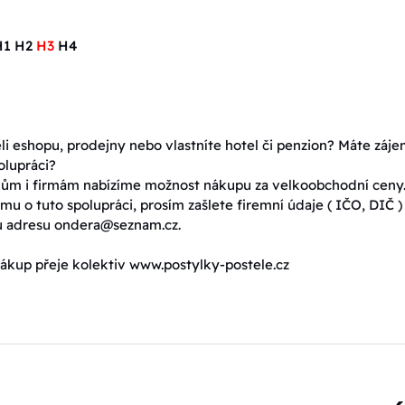
H1 H2
H3
H4
eli eshopu, prodejny nebo vlastníte hotel či penzion? Máte záj
olupráci?
ům i firmám nabízíme možnost nákupu za velkoobchodní ceny
mu o tuto spolupráci, prosím zašlete firemní údaje ( IČO, DIČ )
u adresu ondera@seznam.cz.
ákup přeje kolektiv www.postylky-postele.cz