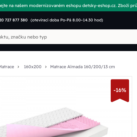
vítejte na našem modernizovaném eshopu detsky-eshop.cz. Zboží p
20 727 877 380
(otevírací doba Po-Pá 8.00–14.30 hod)
Matrace
160x200
Matrace Almada 160/200/13 cm
-16%