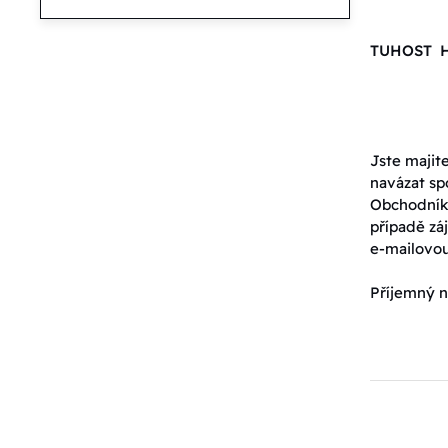
TUHOST 
Jste majit
navázat sp
Obchodník
případě záj
e-mailovo
Příjemný n