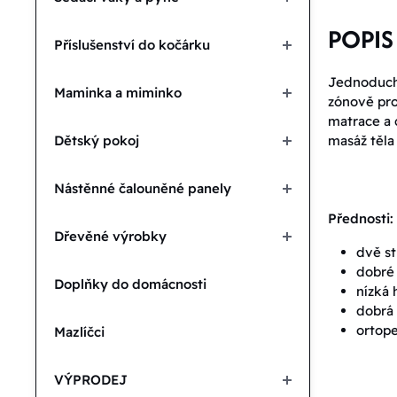
POPIS
Příslušenství do kočárku
Jednoduchý
Maminka a miminko
zónově prof
matrace a 
Dětský pokoj
masáž těla
Nástěnné čalouněné panely
Přednosti:
Dřevěné výrobky
dvě s
dobré 
Doplňky do domácnosti
nízká
dobrá 
ortope
Mazlíčci
VÝPRODEJ