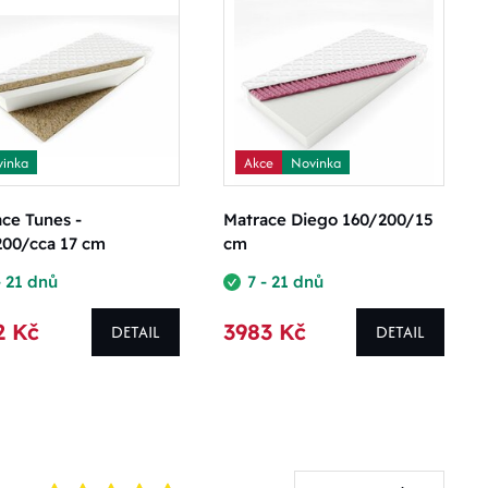
inka
Akce
Novinka
ce Tunes -
Matrace Diego 160/200/15
200/cca 17 cm
cm
- 21 dnů
7 - 21 dnů
2 Kč
3983 Kč
DETAIL
DETAIL