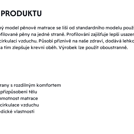
 PRODUKTU
 model pěnové matrace se liší od standardního modelu použ
ilované pěny na jedné straně. Profilování zajišťuje lepší usaze
cirkulaci vzduchu. Působí příznivě na naše zdraví, dodává lehk
 a tím zlepšuje krevní oběh. Výrobek lze použít oboustranně.
trany s rozdílným komfortem
přizpůsobení tělu
 hmotnost matrace
cirkulace vzduchu
dické vlastnosti