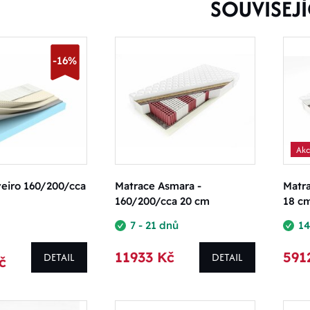
SOUVISEJÍ
-16%
Ak
eiro 160/200/cca
Matrace Asmara -
Matra
160/200/cca 20 cm
18 c
7 - 21 dnů
14
11933 Kč
591
DETAIL
DETAIL
č