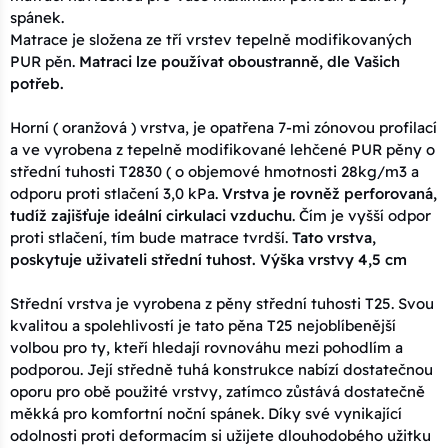
spánek.
Matrace je složena ze tří vrstev tepelně modifikovaných
PUR pěn.
Matraci lze používat oboustranně, dle Vašich
potřeb.
Horní ( oranžová ) vrstva, je opatřena 7-mi zónovou profilací
a ve vyrobena z tepelně modifikované lehčené PUR pěny o
střední tuhosti T2830 ( o objemové hmotnosti 28kg/m3 a
odporu proti stlačení 3,0 kPa.
Vrstva je rovněž perforovaná,
tudíž zajišťuje ideální cirkulaci vzduchu
. Čím je vyšší odpor
proti stlačení, tím bude matrace tvrdší.
Tato vrstva,
poskytuje uživateli střední tuhost. Výška vrstvy 4,5 cm
Střední vrstva je vyrobena z pěny střední tuhosti T25. Svou
kvalitou a spolehlivostí je tato pěna T25 nejoblíbenější
volbou pro ty, kteří hledají rovnováhu mezi pohodlím a
podporou. Její středně tuhá konstrukce nabízí dostatečnou
oporu pro obě použité vrstvy, zatímco zůstává dostatečně
měkká pro komfortní noční spánek. Díky své vynikající
odolnosti proti deformacím si užijete dlouhodobého užitku