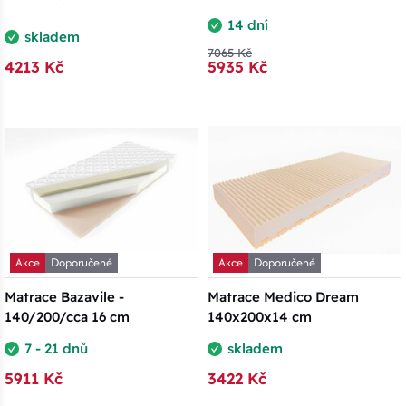
14 dní
skladem
7065 Kč
4213 Kč
5935 Kč
Akce
Doporučené
Akce
Doporučené
Matrace Bazavile -
Matrace Medico Dream
140/200/cca 16 cm
140x200x14 cm
7 - 21 dnů
skladem
5911 Kč
3422 Kč