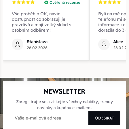
Ověřená recenze
Vše proběhlo OK, navíc
Byli na mě opr
dostupnost co zobrazují je
telefonu mi sd
pravdivá a mají velký sklad s
informace ke z
osobním odběrem!
dorazila do 3 d
Stanislava
Alice
26.02.2026
26.02.2
NEWSLETTER
Zaregistrujte se a získejte všechny nabídky, trendy
novinky a kupóny e-mailem..
ODEBÍRAT