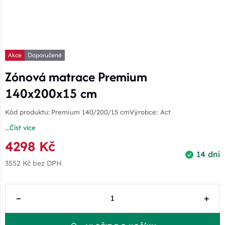
Akce
Doporučené
Zónová matrace Premium
140x200x15 cm
Kód produktu:
Premium 140/200/15 cm
Výrobce:
Act
...
Číst více
4298 Kč
14 dní
3552 Kč
bez DPH
–
+