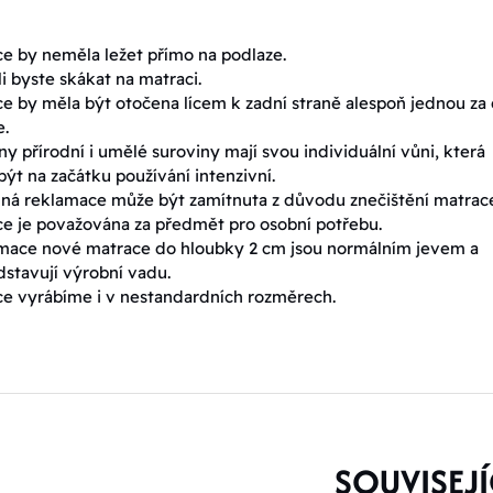
e by neměla ležet přímo na podlaze.
 byste skákat na matraci.
e by měla být otočena lícem k zadní straně alespoň jednou za
e.
y přírodní i umělé suroviny mají svou individuální vůni, která
ýt na začátku používání intenzivní.
ná reklamace může být zamítnuta z důvodu znečištění matrac
e je považována za předmět pro osobní potřebu.
mace nové matrace do hloubky 2 cm jsou normálním jevem a
stavují výrobní vadu.
e vyrábíme i v nestandardních rozměrech.
SOUVISEJÍ