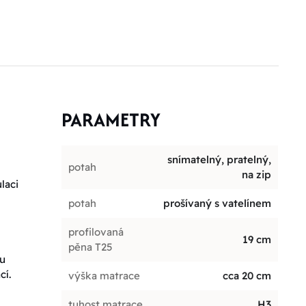
PARAMETRY
snímatelný, pratelný,
potah
na zip
laci
potah
prošívaný s vatelínem
profilovaná
19 cm
pěna T25
ou
cí.
výška matrace
cca 20 cm
tuhost matrace
H3