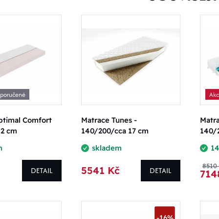
poručené
Ak
ptimal Comfort
Matrace Tunes -
Matr
12 cm
140/200/cca 17 cm
140/
m
skladem
14
8510
5541 Kč
DETAIL
DETAIL
714
-16%