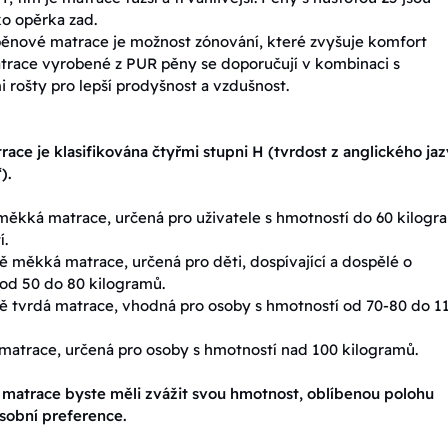
o opěrka zad.
nové matrace je možnost zónování, které zvyšuje komfort
trace vyrobené z PUR pěny se doporučují v kombinaci s
 rošty pro lepší prodyšnost a vzdušnost.
race je klasifikována čtyřmi stupni H (tvrdost z anglického ja
).
ěkká matrace, určená pro uživatele s hmotností do 60 kilogr
í.
 měkká matrace, určená pro děti, dospívající a dospělé o
od 50 do 80 kilogramů.
 tvrdá matrace, vhodná pro osoby s hmotností od 70-80 do 1
matrace, určená pro osoby s hmotností nad 100 kilogramů.
 matrace byste měli zvážit svou hmotnost, oblíbenou polohu
sobní preference.