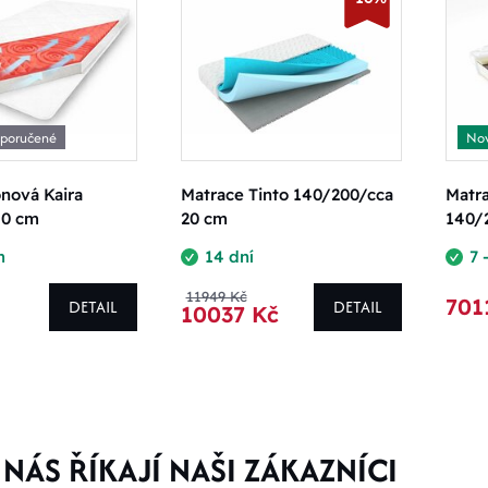
poručené
Nov
nová Kaira
Matrace Tinto 140/200/cca
Matra
10 cm
20 cm
140/
m
14 dní
7 
11949 Kč
701
DETAIL
DETAIL
10037 Kč
NÁS ŘÍKAJÍ NAŠI ZÁKAZNÍCI