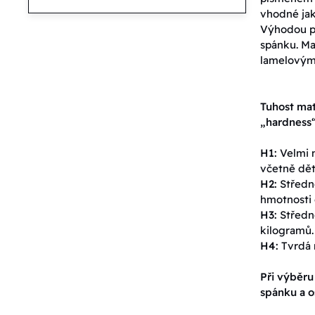
vhodné jak
Výhodou pě
spánku. Ma
lamelovými
Tuhost mat
„hardness“
H1:
Velmi m
včetně dět
H2:
Středně
hmotnosti 
H3:
Středně
kilogramů.
H4:
Tvrdá 
Při výběru
spánku a o