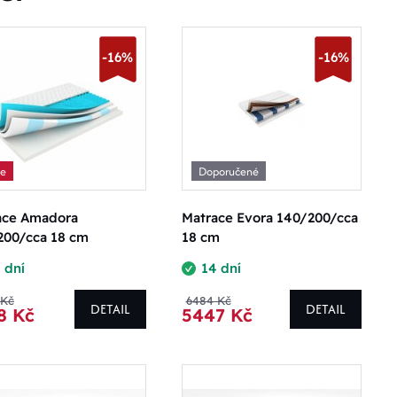
-16%
-16%
ce
Doporučené
ace Amadora
Matrace Evora 140/200/cca
200/cca 18 cm
18 cm
 dní
14 dní
 Kč
6484 Kč
DETAIL
DETAIL
8 Kč
5447 Kč