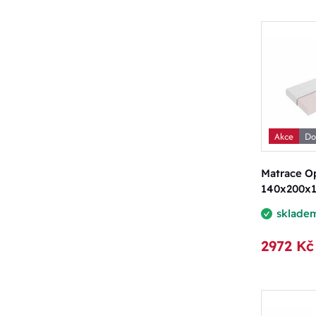
Akce
Do
Matrace O
140x200x
sklade
2972 Kč