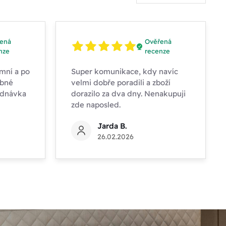
ená
Ověřená
nze
recenze
mní a po
Super komunikace, kdy navíc
obné
velmi dobře poradili a zboží
ednávka
dorazilo za dva dny. Nenakupuji
zde naposled.
Jarda B.
26.02.2026