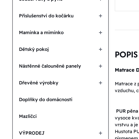
Příslušenství do kočárku
Maminka a miminko
Dětský pokoj
POPIS
Nástěnné čalouněné panely
Matrace 
Dřevěné výrobky
Matrace z 
vzduchu, c
Doplňky do domácnosti
PUR pěna
Mazlíčci
vysoce kva
vrstvu a j
Hustota PU
VÝPRODEJ
písmenem T,