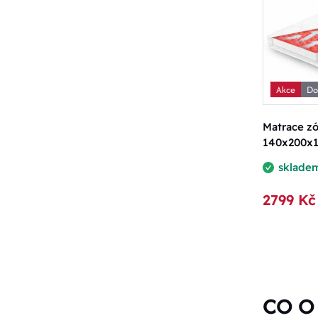
Akce
Do
Matrace zó
140x200x
sklade
2799 Kč
CO O 