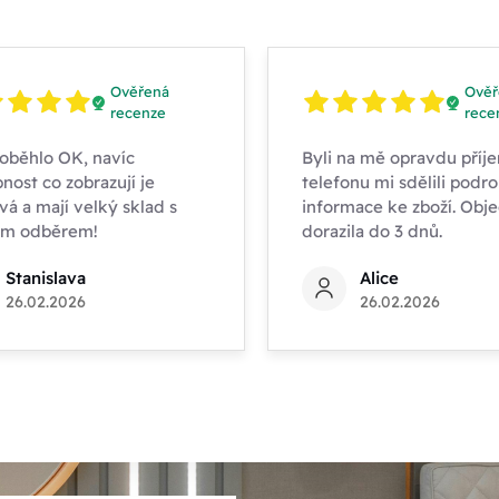
Ověřená
Ověř
recenze
rece
oběhlo OK, navíc
Byli na mě opravdu příje
nost co zobrazují je
telefonu mi sdělili podr
vá a mají velký sklad s
informace ke zboží. Obj
ím odběrem!
dorazila do 3 dnů.
Stanislava
Alice
26.02.2026
26.02.2026