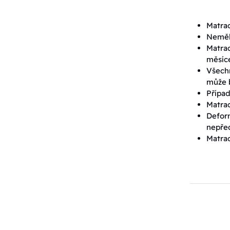
Matrac
Neměli
Matrac
měsíc
Všechn
může b
Případ
Matrac
Defor
nepřed
Matrac