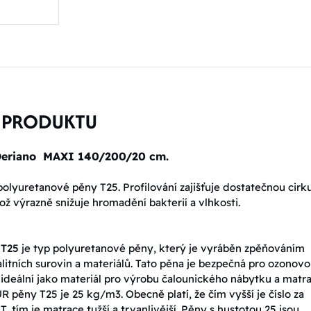
 PRODUKTU
Deriano MAXI 140/200/20 cm.
polyuretanové pěny T25. Profilování zajišťuje dostatečnou cirku
ož výrazně snižuje hromadění bakterií a vlhkosti.
 T25
je typ polyuretanové pěny, který je vyráběn zpěňováním
litních surovin a materiálů. Tato pěna je bezpečná pro ozonov
e ideální jako materiál pro výrobu čalounického nábytku a matra
R pěny T25 je 25 kg/m3. Obecně platí, že čím vyšší je číslo za
 tím je matrace tužší a trvanlivější. Pěny s hustotou 25 jsou