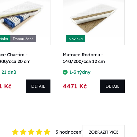
inka
Doporučené
Novinka
ce Chartim -
Matrace Rodoma -
200/cca 20 cm
140/200/cca 12 cm
- 21 dnů
1-3 týdny
1 Kč
4471 Kč
DETAIL
DETAIL
ZOBRAZIT VÍCE
3 hodnocení