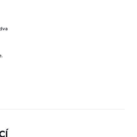
 dva
e.
CÍ