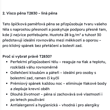
2. Visco pěna T2830 – líná pěna
Tato špičková paměťová pěna se přizpůsobuje tvaru vašeho
těla s naprostou přesností a poskytuje podporu přesně tam,
kde ji nejvíce potřebujete. Hustota 28 kg/m³ a tuhost 30
představují ideální rovnováhu mezi měkkostí a oporou –
pro klidný spánek bez přetáčení a bolestí zad.
Proč si vybrat právě T2830?
Perfektní přizpůsobení tělu – reaguje na tlak a teplotu,
rozkládá váhu rovnoměrně
Odlehčení kloubům a páteři – ideální pro osoby s
bolestmi zad, ramen či kyčlí
Prémiový spánek každou noc – eliminuje tlakové body
a zlepšuje krevní oběh
Dlouhá životnost – pěna si zachovává své vlastnosti i
po letech používání
Antialergenní a hygienická – vhodná i pro alergiky