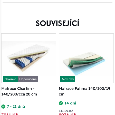
SOUVISEJÍCÍ
Novinka
Doporučené
Novinka
Matrace Chartim -
Matrace Fatima 140/200/19
140/200/cca 20 cm
cm
14 dní
7 - 21 dnů
11829 Kč
7011 Kč
9936 Kč