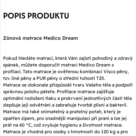
POPIS PRODUKTU
Zónová matrace Medico Dream
Pokud hledáte matraci, která Vám zajistí pohodlný a zdravý
spánek, můžete doporučit matraci Medico Dream s
profilací. Tato matrace je ověřenou kombinací Visco pěny,
tzv. líné pěny a PUR pěny o střední tuhosti T25.
Matrace se dokonale přizpůsobí tvaru Vašeho těla a podpoří
správnou polohu páteře. Profilace matrace zajišťuje
optimální rozložení tlaku a prokrvení jednotlivých částí těla
zlepšuje její odvětrání a zabraňuje tvorbě plísní a bakterií.
Matrace má také snímatelný a pratelný potah, který je
opatřen zipem, pro snadnější manipulaci při praní a lze jej
prát na 60 °C, což zvyšuje hygienu a životnost matrace.
Matrace je vhodná pro osoby s hmotností do 120 kg a pro