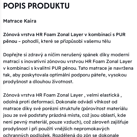
POPIS PRODUKTU
Matrace Kaira
Zónová vrstva HR Foam Zonal Layer v kombinaci s PUR
pěnou
– pohodlí, které se přizpůsobí vašemu tělu
Dopřejte si zdravý a ničím nerušený spánek díky moderní
matraci s inovativní zónovou vrstvou HR Foam Zonal Layer
v kombinaci s kvalitní PUR pěnou. Tato matrace je navržena
tak, aby poskytovala optimální podporu páteře, vysokou
prodyšnost a dlouhou životnost.
Zónová vrstva HR Foam Zonal Layer , velmi elastická ,
odolná proti deformaci. Dokonale odvádí vlhkost od
matrace díky své porézní struktuře (pórovitost materiálu
jsou ze své podstaty prázdná místa, což jsou oblasti, kde
není pevný materiál, pouze vzduch), což zároveň zajišťuje
prodyšnost i při použití vnějších nepromokavých
ochranných podložek. Rozdělená do zón se dokonale