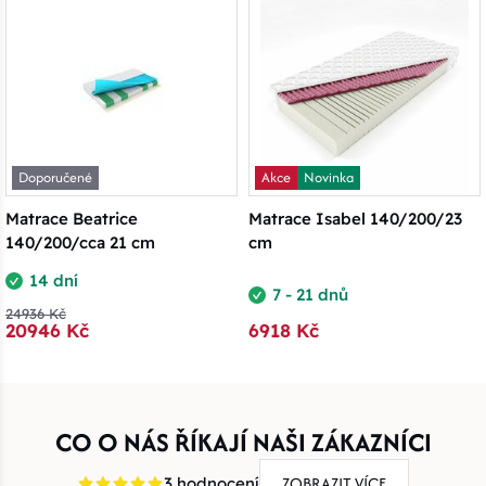
Doporučené
Akce
Novinka
Matrace Beatrice
Matrace Isabel 140/200/23
140/200/cca 21 cm
cm
14 dní
7 - 21 dnů
24936 Kč
20946 Kč
6918 Kč
CO O NÁS ŘÍKAJÍ NAŠI ZÁKAZNÍCI
ZOBRAZIT VÍCE
3 hodnocení