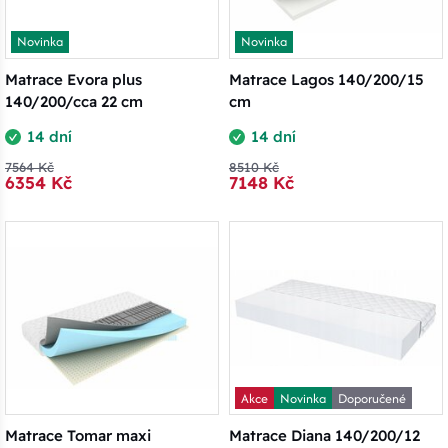
Novinka
Novinka
Matrace Evora plus
Matrace Lagos 140/200/15
140/200/cca 22 cm
cm
14 dní
14 dní
7564 Kč
8510 Kč
6354 Kč
7148 Kč
Akce
Novinka
Doporučené
Matrace Tomar maxi
Matrace Diana 140/200/12