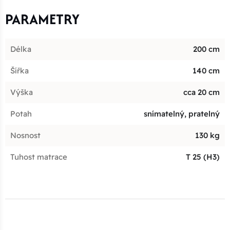
PARAMETRY
Délka
200 cm
Šířka
140 cm
Výška
cca 20 cm
Potah
snímatelný, pratelný
Nosnost
130 kg
Tuhost matrace
T 25 (H3)