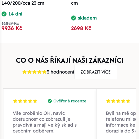
140/200/cca 23 cm
cm
14 dní
skladem
11829 Kč
9936 Kč
2698 Kč
CO O NÁS ŘÍKAJÍ NAŠI ZÁKAZNÍCI
ZOBRAZIT VÍCE
3 hodnocení
Ověřená recenze
Vše proběhlo OK, navíc
Byli na mě opr
dostupnost co zobrazují je
telefonu mi sd
pravdivá a mají velký sklad s
informace ke z
osobním odběrem!
dorazila do 3 d