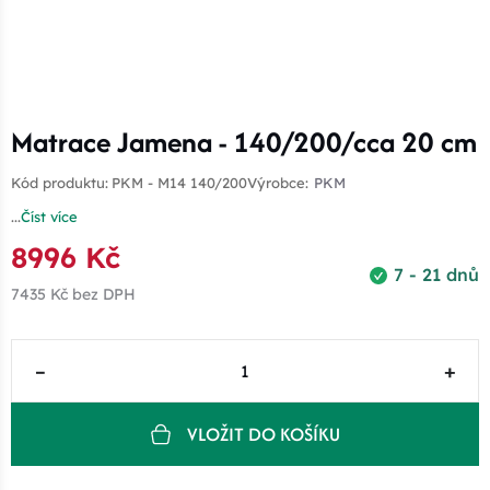
Matrace Jamena - 140/200/cca 20 cm
Kód produktu:
PKM - M14 140/200
Výrobce:
PKM
...
Číst více
8996 Kč
7 - 21 dnů
7435 Kč
bez DPH
–
+
VLOŽIT DO KOŠÍKU