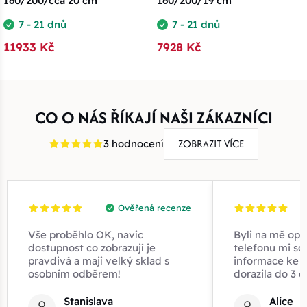
160/200/cca 20 cm
160/200/19 cm
7 - 21 dnů
7 - 21 dnů
11933 Kč
7928 Kč
CO O NÁS ŘÍKAJÍ NAŠI ZÁKAZNÍCI
ZOBRAZIT VÍCE
3 hodnocení
Ověřená recenze
Vše proběhlo OK, navíc
Byli na mě opr
dostupnost co zobrazují je
telefonu mi sd
pravdivá a mají velký sklad s
informace ke z
osobním odběrem!
dorazila do 3 d
Stanislava
Alice