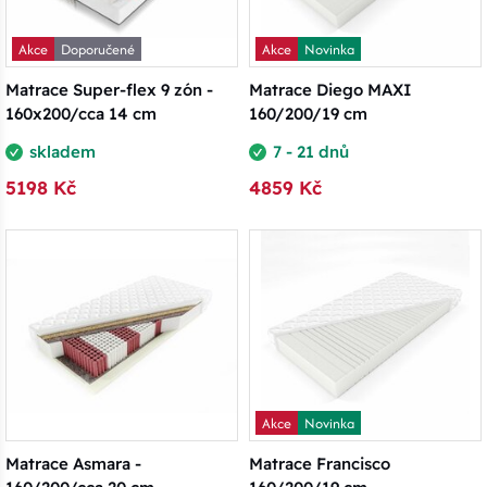
Akce
Doporučené
Akce
Novinka
Matrace Super-flex 9 zón -
Matrace Diego MAXI
160x200/cca 14 cm
160/200/19 cm
skladem
7 - 21 dnů
5198 Kč
4859 Kč
Akce
Novinka
Matrace Asmara -
Matrace Francisco