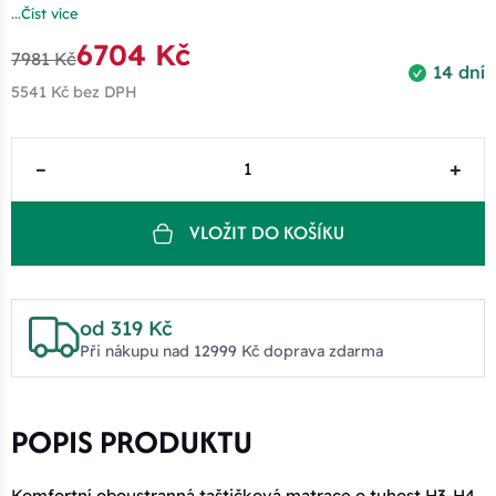
...
Číst více
6704 Kč
7981 Kč
14 dní
5541 Kč
bez DPH
–
+
VLOŽIT DO KOŠÍKU
od 319 Kč
Při nákupu nad 12999 Kč doprava zdarma
POPIS PRODUKTU
Komfortní oboustranná taštičková matrace o tuhost H3-H4.