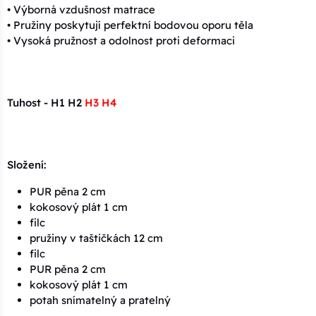
• Výborná vzdušnost matrace
• Pružiny poskytují perfektní bodovou oporu těla
• Vysoká pružnost a odolnost proti deformaci
Tuhost - H1 H2
H3 H4
Složení:
PUR pěna 2 cm
kokosový plát 1 cm
filc
pružiny v taštičkách 12 cm
filc
PUR pěna 2 cm
kokosový plát 1 cm
potah snímatelný a pratelný