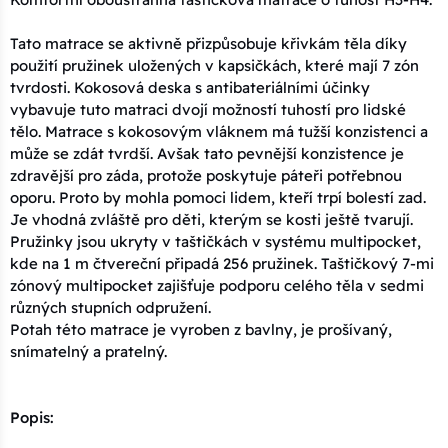
Tato matrace se aktivně přizpůsobuje křivkám těla díky
použití pružinek uložených v kapsičkách, které mají 7 zón
tvrdosti. Kokosová deska s antibateriálními účinky
vybavuje tuto matraci dvojí možností tuhostí pro lidské
tělo. Matrace s kokosovým vláknem má tužší konzistenci a
může se zdát tvrdší. Avšak tato pevnější konzistence je
zdravější pro záda, protože poskytuje páteři potřebnou
oporu. Proto by mohla pomoci lidem, kteří trpí bolestí zad.
Je vhodná zvláště pro děti, kterým se kosti ještě tvarují.
Pružinky jsou ukryty v taštičkách v systému multipocket,
kde na 1 m čtvereční připadá 256 pružinek. Taštičkový 7-mi
zónový multipocket zajišťuje podporu celého těla v sedmi
různých stupních odpružení.
Potah této matrace je vyroben z bavlny, je prošívaný,
snímatelný a pratelný.
Popis: