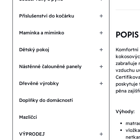
Příslušenství do kočárku
POPIS
Maminka a miminko
Komfortní 
Dětský pokoj
kokosových
zabraňuje r
Nástěnné čalouněné panely
vzduchu uv
Certifikov
Dřevěné výrobky
poskytuje 
pěna zajiš
Doplňky do domácnosti
Výhody:
Mazlíčci
matrac
vložka
VÝPRODEJ
netkan