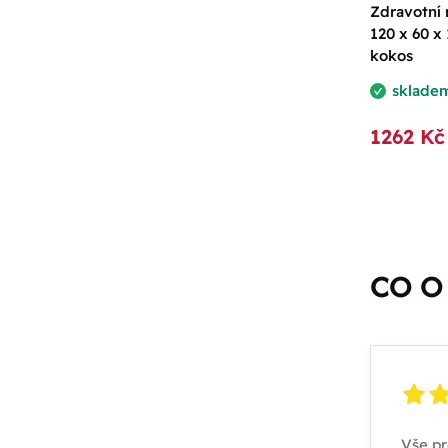
Zdravotní
120 x 60 x 
kokos
sklade
1262 Kč
CO O 
Vše pr