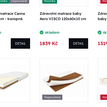
vinka
Doporučené
Novinka
Ak
 matrace Canna
Zdravotní matrace baby
Zdra
cm - konopná
Aero VISCO 120x60x10 cm
baby
m
skladem
s
1839 Kč
131
DETAIL
DETAIL
Doporučené
Ak