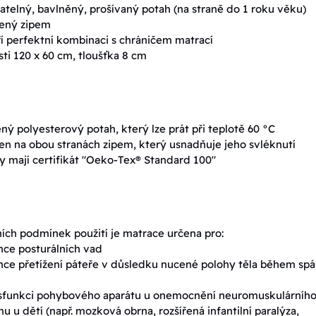
telný, bavlněný, prošívaný potah (na straně do 1 roku věku)
ený zipem
í perfektní kombinaci s chráničem matrací
sti 120 x 60 cm, tloušťka 8 cm
ný polyesterový potah, který lze prát při teplotě 60 °C
n na obou stranách zipem, který usnadňuje jeho svléknutí
y mají certifikát "Oeko-Tex® Standard 100"
ích podmínek použití je matrace určena pro:
ce posturálních vad
ce přetížení páteře v důsledku nucené polohy těla během sp
ysfunkci pohybového aparátu u onemocnění neuromuskulárníh
u u dětí (např. mozková obrna, rozšířená infantilní paralýza,