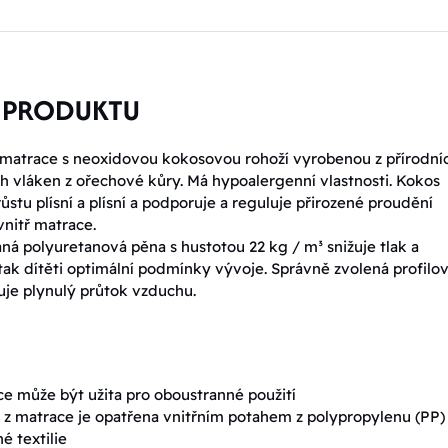
 PRODUKTU
matrace s neoxidovou kokosovou rohoží vyrobenou z přírodní
 vláken z ořechové kůry. Má hypoalergenní vlastnosti. Kokos
ůstu plísní a plísní a podporuje a reguluje přirozené proudění
nitř matrace.
aná polyuretanová pěna s hustotou 22 kg / m³ snižuje tlak a
tak dítěti optimální podmínky vývoje. Správně zvolená profilo
ťuje plynulý průtok vzduchu.
e může být užita pro oboustranné použití
 z matrace je opatřena vnitřním potahem z polypropylenu (PP)
é textilie