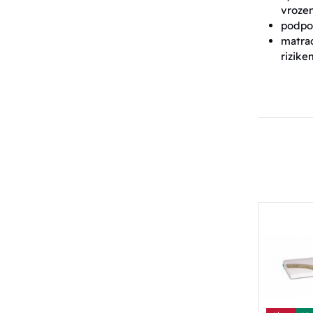
vrozen
podpor
matrac
rizike