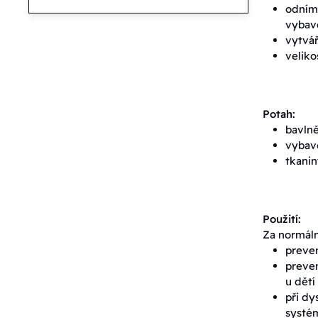
odníma
vybav
vytvář
veliko
Potah:
bavlně
vybave
tkanin
Použití:
Za normáln
preven
preven
u dětí
při d
systém