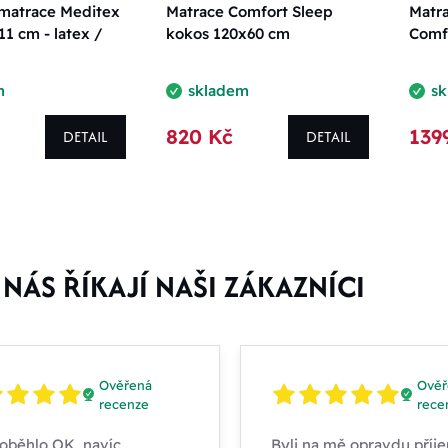
 matrace Meditex
Matrace Comfort Sleep
Matr
11 cm - latex /
kokos 120x60 cm
Comf
m
skladem
s
820 Kč
139
DETAIL
DETAIL
NÁS ŘÍKAJÍ NAŠI ZÁKAZNÍCI
Ověřená
Ověř
recenze
rece
oběhlo OK, navíc
Byli na mě opravdu příje