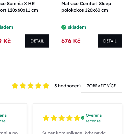
ace Somnia X HR
Matrace Comfort Sleep
ort 120x60x11 cm
polokokos 120x60 cm
kladem
skladem
9 Kč
676 Kč
DETAIL
DETAIL
ZOBRAZIT VÍCE
3 hodnocení
ená
Ověřená
nze
recenze
mní a po
Super komunikace, kdy navíc