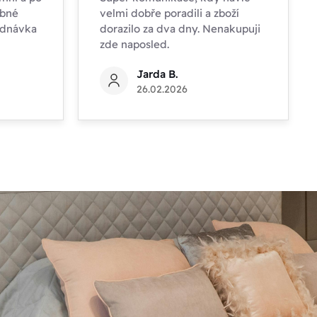
obné
velmi dobře poradili a zboží
ednávka
dorazilo za dva dny. Nenakupuji
zde naposled.
Jarda B.
26.02.2026