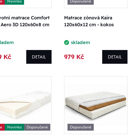
ce
Novinka
Doporučené
votní matrace Comfort
Matrace zónová Kaira
 Aero 3D 120x60x8 cm
120x60x12 cm - kokos
kladem
skladem
9 Kč
979 Kč
DETAIL
DETAIL
ce
Novinka
Doporučené
Doporučené