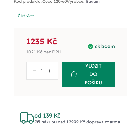
Kód produktu:
Coco 120/60
Výrobce:
Badum
...
Číst více
1235 Kč
skladem
1021 Kč
bez DPH
VLOŽIT
–
+
DO
KOŠÍKU
od 139 Kč
Při nákupu nad 12999 Kč doprava zdarma