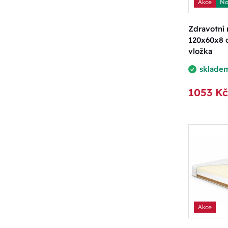
Akce
No
Zdravotní
120x60x8 
vložka
sklade
1053 Kč
Akce