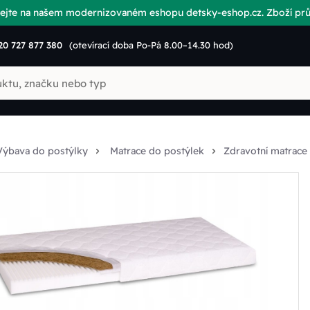
vítejte na našem modernizovaném eshopu detsky-eshop.cz. Zboží p
20 727 877 380
(otevírací doba Po-Pá 8.00–14.30 hod)
Výbava do postýlky
Matrace do postýlek
Zdravotní matrac