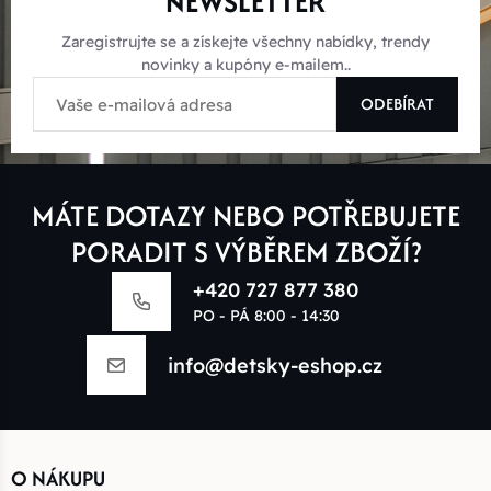
NEWSLETTER
Zaregistrujte se a získejte všechny nabídky, trendy
novinky a kupóny e-mailem..
ODEBÍRAT
MÁTE DOTAZY NEBO POTŘEBUJETE
PORADIT S VÝBĚREM ZBOŽÍ?
+420 727 877 380
PO - PÁ 8:00 - 14:30
info@detsky-eshop.cz
O NÁKUPU