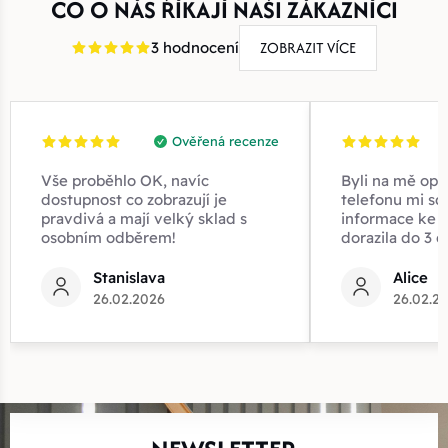
CO O NÁS ŘÍKAJÍ NAŠI ZÁKAZNÍCI
ZOBRAZIT VÍCE
3 hodnocení
Ověřená recenze
Vše proběhlo OK, navíc
Byli na mě opr
dostupnost co zobrazují je
telefonu mi sd
pravdivá a mají velký sklad s
informace ke z
osobním odběrem!
dorazila do 3 d
Stanislava
Alice
26.02.2026
26.02.2