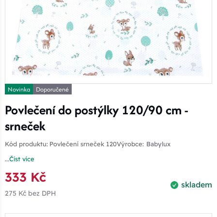
Novinka
Doporučené
Povlečení do postýlky 120/90 cm -
srneček
Kód produktu:
Povlečení srneček 120
Výrobce:
Babylux
...
Číst více
333 Kč
skladem
275 Kč
bez DPH