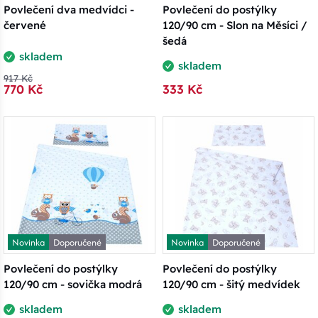
Povlečení dva medvídci -
Povlečení do postýlky
červené
120/90 cm - Slon na Měsíci /
šedá
skladem
skladem
917 Kč
770 Kč
333 Kč
Novinka
Doporučené
Novinka
Doporučené
Povlečení do postýlky
Povlečení do postýlky
120/90 cm - sovička modrá
120/90 cm - šitý medvídek
skladem
skladem