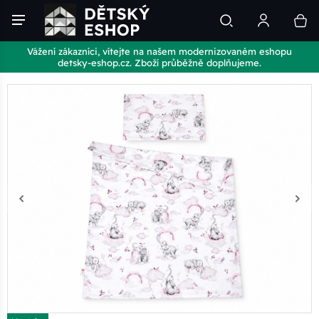
Vážení zákazníci, vítejte na našem modernizovaném eshopu
detsky-eshop.cz. Zboží průběžně doplňujeme.