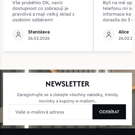
Vše proběhlo OK, navíc
Byli na mě opr
dostupnost co zobrazují je
telefonu mi sd
pravdivá a mají velký sklad s
informace ke z
osobním odběrem!
dorazila do 3 d
Stanislava
Alice
26.02.2026
26.02.2
NEWSLETTER
Zaregistrujte se a získejte všechny nabídky, trendy
novinky a kupóny e-mailem..
ODEBÍRAT