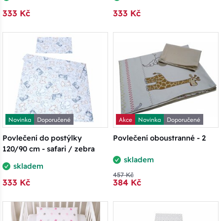
333 Kč
333 Kč
Novinka
Doporučené
Akce
Novinka
Doporučené
Povlečení do postýlky
Povlečení oboustranné - 2
120/90 cm - safari / zebra
skladem
skladem
457 Kč
333 Kč
384 Kč