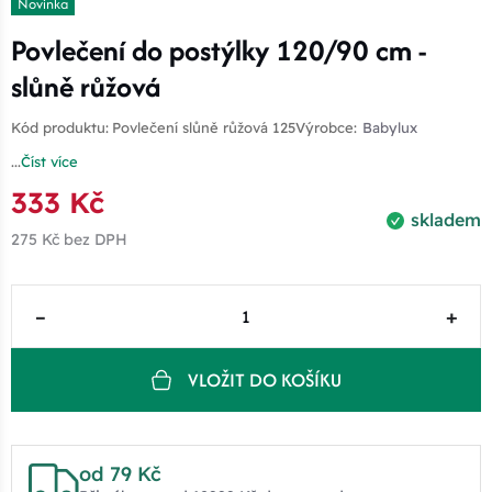
Novinka
Povlečení do postýlky 120/90 cm -
slůně růžová
Kód produktu:
Povlečení slůně růžová 125
Výrobce:
Babylux
...
Číst více
333 Kč
skladem
275 Kč
bez DPH
–
+
VLOŽIT DO KOŠÍKU
od 79 Kč