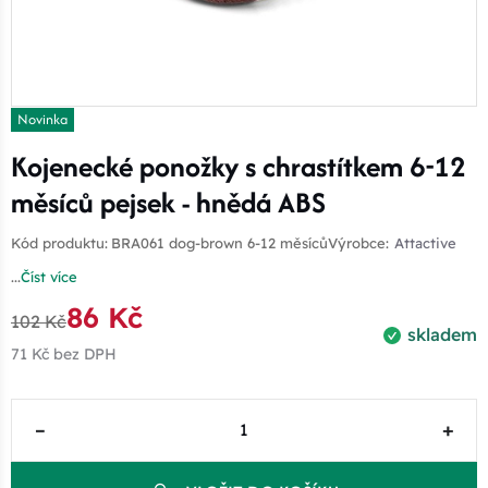
Novinka
Kojenecké ponožky s chrastítkem 6-12
měsíců pejsek - hnědá ABS
Kód produktu:
BRA061 dog-brown 6-12 měsíců
Výrobce:
Attactive
...
Číst více
86 Kč
102 Kč
skladem
71 Kč
bez DPH
–
+