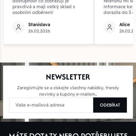
dostupnost co zobrazují je
telefonu mi sd
pravdivá a mají velký sklad s
informace ke z
osobním odběrem!
dorazila do 3 d
Stanislava
Alice
26.02.2026
26.02.2
NEWSLETTER
Zaregistrujte se a získejte všechny nabídky, trendy
novinky a kupóny e-mailem..
ODEBÍRAT
MÁTE DOTAZY NEBO POTŘEBUJETE