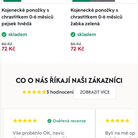
Kojenecké ponožky s
Kojenecké ponožky s
chrastítkem 0-6 měsíců
chrastítkem 0-6 měsíců
pejsek hnědá
žabka zelená
skladem
skladem
86 Kč
86 Kč
72 Kč
72 Kč
CO O NÁS ŘÍKAJÍ NAŠI ZÁKAZNÍCI
ZOBRAZIT VÍCE
3 hodnocení
Ověřená recenze
Vše proběhlo OK, navíc
Byli na mě opr