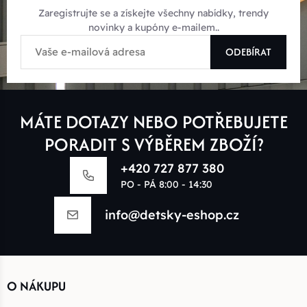
Zaregistrujte se a získejte všechny nabídky, trendy
novinky a kupóny e-mailem..
ODEBÍRAT
MÁTE DOTAZY NEBO POTŘEBUJETE
PORADIT S VÝBĚREM ZBOŽÍ?
+420 727 877 380
PO - PÁ 8:00 - 14:30
info@detsky-eshop.cz
O NÁKUPU