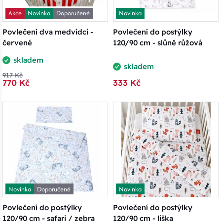
Akce
Novinka
Doporučené
Novinka
Povlečení dva medvídci -
Povlečení do postýlky
červené
120/90 cm - slůně růžová
skladem
skladem
917 Kč
770 Kč
333 Kč
Novinka
Doporučené
Novinka
Povlečení do postýlky
Povlečení do postýlky
120/90 cm - safari / zebra
120/90 cm - liška