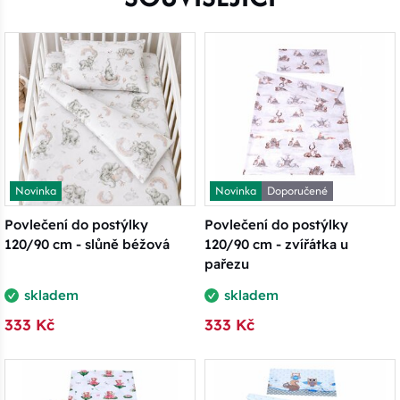
Novinka
Novinka
Doporučené
Povlečení do postýlky
Povlečení do postýlky
120/90 cm - slůně béžová
120/90 cm - zvířátka u
pařezu
skladem
skladem
333 Kč
333 Kč