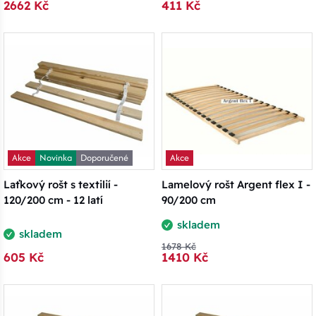
2662 Kč
411 Kč
Akce
Novinka
Doporučené
Akce
Laťkový rošt s textilií -
Lamelový rošt Argent flex I -
120/200 cm - 12 latí
90/200 cm
skladem
skladem
1678 Kč
605 Kč
1410 Kč