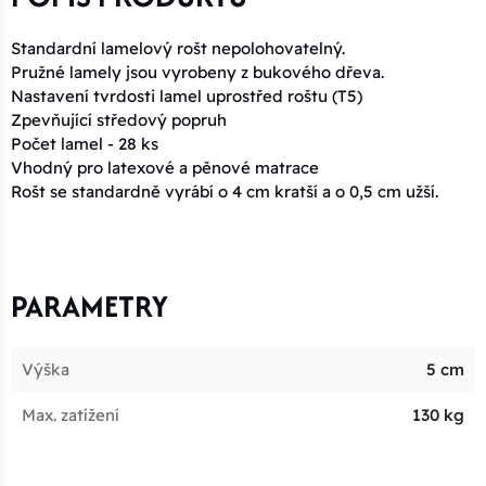
Standardní
lamelový
rošt
nepolohovatelný.
Pružné lamely jsou vyrobeny z bukového dřeva.
Nastavení tvrdosti
lamel
uprostřed
roštu
(
T5
)
Zpevňující
středový
popruh
Počet
lamel
-
28
ks
Vhodný
pro
latexové
a
pěnové matrace
Rošt se standardně vyrábí o 4 cm kratší a o 0,5 cm užší.
PARAMETRY
Výška
5 cm
Max. zatížení
130 kg