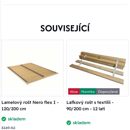
SOUVISEJÍCÍ
Akce
Novinka
Doporučené
Lamelový rošt Nero flex I -
Laťkový rošt s textilií -
120/200 cm
90/200 cm - 12 latí
skladem
skladem
3169 Kč