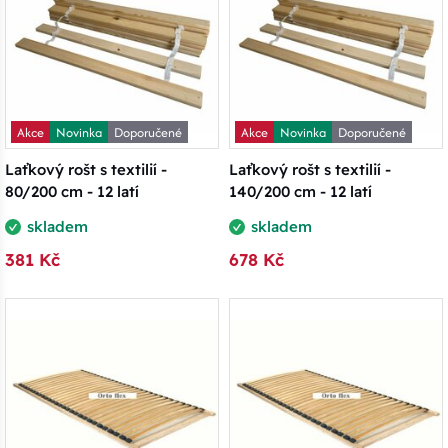
Akce
Novinka
Doporučené
Akce
Novinka
Doporučené
Laťkový rošt s textilií -
Laťkový rošt s textilií -
80/200 cm - 12 latí
140/200 cm - 12 latí
skladem
skladem
381 Kč
678 Kč