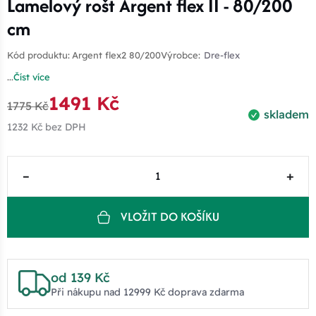
Lamelový rošt Argent flex II - 80/200
cm
Kód produktu:
Argent flex2 80/200
Výrobce:
Dre-flex
...
Číst více
1491 Kč
1775 Kč
skladem
1232 Kč
bez DPH
–
+
VLOŽIT DO KOŠÍKU
od 139 Kč
Při nákupu nad 12999 Kč doprava zdarma