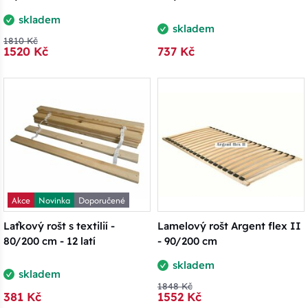
skladem
skladem
1810 Kč
1520 Kč
737 Kč
Akce
Novinka
Doporučené
Laťkový rošt s textilií -
Lamelový rošt Argent flex II
80/200 cm - 12 latí
- 90/200 cm
skladem
skladem
1848 Kč
381 Kč
1552 Kč