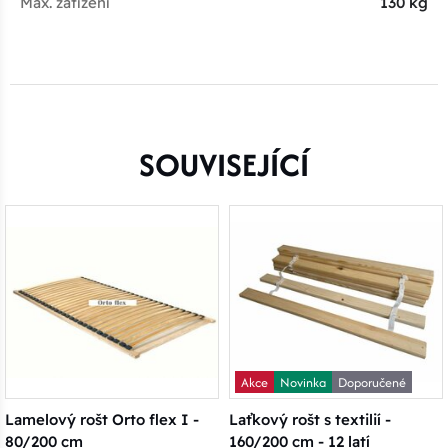
Max. zatížení
130 kg
SOUVISEJÍCÍ
Akce
Novinka
Doporučené
Lamelový rošt Orto flex I -
Laťkový rošt s textilií -
80/200 cm
160/200 cm - 12 latí