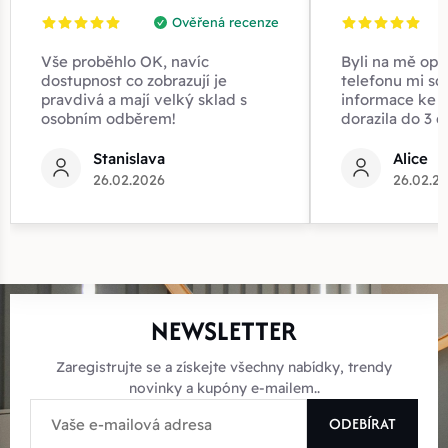
Ověřená recenze
Vše proběhlo OK, navíc
Byli na mě opr
dostupnost co zobrazují je
telefonu mi sd
pravdivá a mají velký sklad s
informace ke z
osobním odběrem!
dorazila do 3 d
Stanislava
Alice
26.02.2026
26.02.2
NEWSLETTER
Zaregistrujte se a získejte všechny nabídky, trendy
novinky a kupóny e-mailem..
ODEBÍRAT