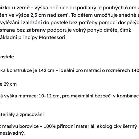
 nízko u země
– výška bočnice od podlahy je pouhých 6 cm 
ložen ve výšce 2,5 cm nad zemí. To dětem umožňuje snadné 
vylézání i zalézání do postele bez potřeby pomoci dospělýc
strana bez zábrany
podporuje volný pohyb dítěte, čímž
ákladní principy Montessori
ostele
řka konstrukce je 142 cm – ideální pro matraci o rozměrech 140
je 29 cm
 výška matrace: 10–12 cm, pro maximální bezpečí v kombinaci
.
teriály a zpracování
 masivu borovice – 100% přírodní materiál, ekologicky šetrný 
 nezávadný.