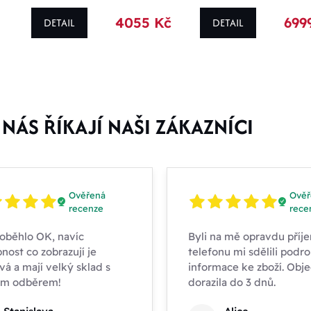
4055 Kč
699
DETAIL
DETAIL
NÁS ŘÍKAJÍ NAŠI ZÁKAZNÍCI
Ověřená
Ověř
recenze
rece
oběhlo OK, navíc
Byli na mě opravdu příje
nost co zobrazují je
telefonu mi sdělili podr
vá a mají velký sklad s
informace ke zboží. Obj
ím odběrem!
dorazila do 3 dnů.