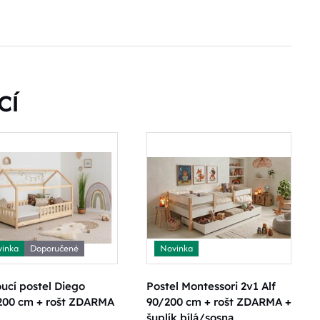
CÍ
inka
Doporučené
Novinka
ucí postel Diego
Postel Montessori 2v1 Alf
200 cm + rošt ZDARMA
90/200 cm + rošt ZDARMA +
šuplík bílá/sosna