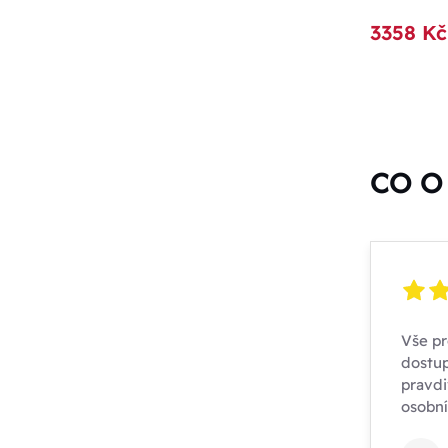
3358 Kč
CO O 
Vše pr
dostup
pravdi
osobn