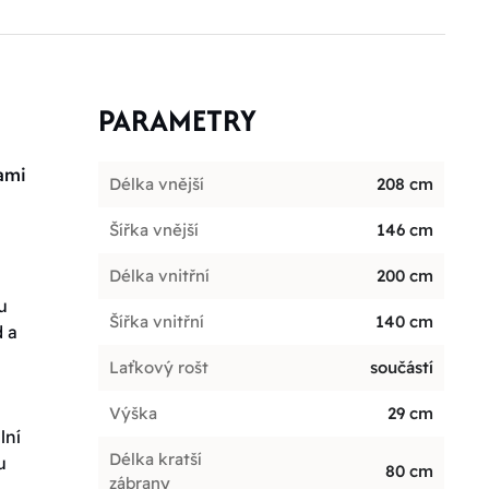
PARAMETRY
ami
Délka vnější
208 cm
Šířka vnější
146 cm
Délka vnitřní
200 cm
u
Šířka vnitřní
140 cm
d a
Laťkový rošt
součástí
Výška
29 cm
lní
Délka kratší
u
80 cm
zábrany