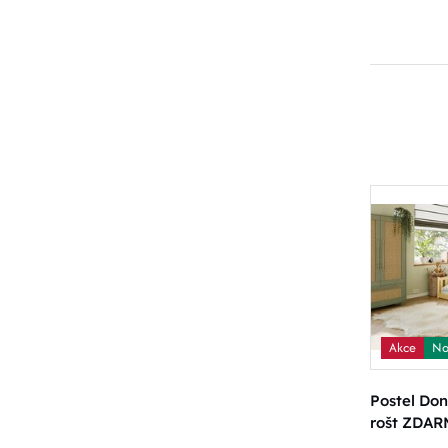
Akce
No
Postel Do
rošt ZDA