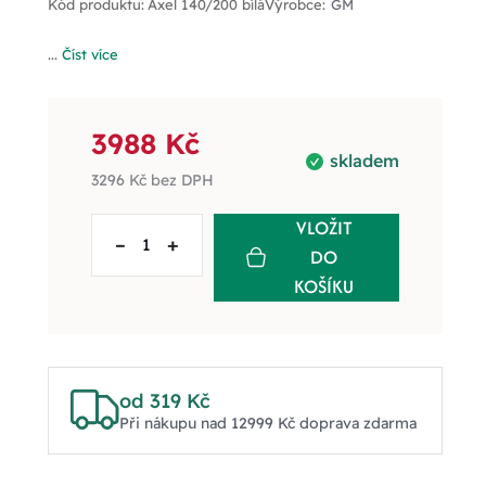
Kód produktu:
Axel 140/200 bílá
Výrobce:
GM
...
Číst více
3988 Kč
skladem
3296 Kč
bez DPH
VLOŽIT
–
+
DO
KOŠÍKU
od 319 Kč
Při nákupu nad 12999 Kč doprava zdarma