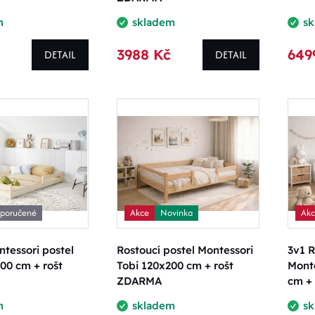
m
skladem
s
3988 Kč
649
DETAIL
DETAIL
poručené
Akce
Novinka
Ak
tessori postel
Rostoucí postel Montessori
3v1 R
00 cm + rošt
Tobi 120x200 cm + rošt
Monte
ZDARMA
cm +
m
skladem
s