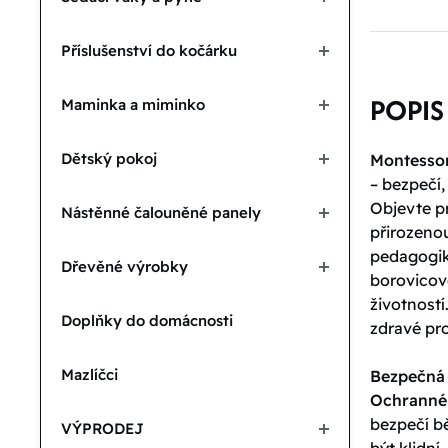
Příslušenství do kočárku
POPIS
Maminka a miminko
Dětský pokoj
Montessor
– bezpečí,
Objevte p
Nástěnné čalouněné panely
přirozenou
pedagogiky
Dřevěné výrobky
borovicov
životností
Doplňky do domácnosti
zdravé pro
Mazlíčci
Bezpečná 
Ochranné 
bezpečí b
VÝPRODEJ
být klidní.