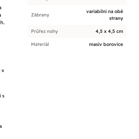
a
variabilní na obě
a
Zábrany
strany
h.
Průřez nohy
4,5 x 4,5 cm
Materiál
masiv borovice
 x
 s
a