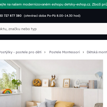
vítejte na našem modernizovaném eshopu detsky-eshop.cz. Zboží p
20 727 877 380
(otevírací doba Po-Pá 8.00–14.30 hod)
Postýlky - postele pro děti
Postele Montessori
Dětská mont