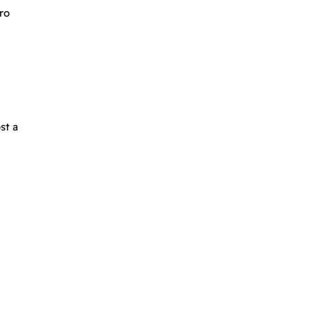
ro
st a