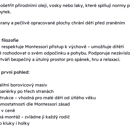
ošetřit přírodními oleji, vosky nebo laky, které splňují normy p
ytek.
rany a pečlivě opracované plochy chrání děti před zraněním
 filozofie
l respektuje Montessori přístup k výchově – umožňuje dítěti
 rozhodovat o svém odpočinku a pohybu. Podporuje nezávislo
tváří bezpečný a útulný prostor pro spánek, hru a relaxaci.
 první pohled:
litní borovicový masiv
ariérky po třech stranách
trukce – vhodná pro malé děti od útlého věku
mostatnosti dle Montessori zásad
 v ceně
 montáž – zvládne ji každý rodič
 kluky i holky