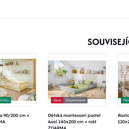
SOUVISEJÍ
vinka
Akce
Doporučené
Nov
na 90/200 cm +
Dětská montessori postel
Rosto
RMA
Axel 140x200 cm + rošt
120x
ZDARMA