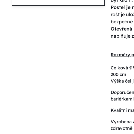
Postel je
rošt je u
bezpečné 
Otevřená 
naplňuje z
Rozměry p
Celková ší
200 cm
Výška čel 
Doporučená
bariérkami
Kvalitní ma
Vyrobena z
zdravotně