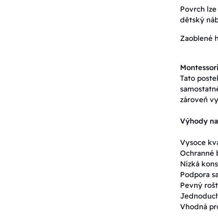
Povrch lze 
dětský náb
Zaoblené h
Montessori
Tato poste
samostatně
zároveň vy
Výhody na
Vysoce kva
Ochranné b
Nízká kons
Podpora sa
Pevný rošt
Jednoduchá
Vhodná pro