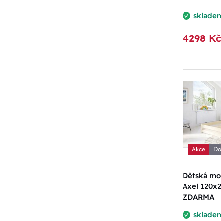
sklade
4298 Kč
Akce
Do
Dětská mon
Axel 120x2
ZDARMA
sklade