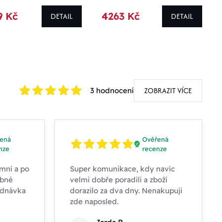
9 Kč
4263 Kč
DETAIL
DETAIL
ZOBRAZIT VÍCE
3 hodnocení
ená
Ověřená
nze
recenze
mní a po
Super komunikace, kdy navíc
obné
velmi dobře poradili a zboží
ednávka
dorazilo za dva dny. Nenakupuji
zde naposled.