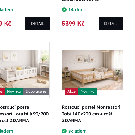
kladem
14 dní
9 Kč
5399 Kč
DETAIL
DETAIL
ce
Novinka
Doporučené
Akce
Novinka
ostoucí postel
Rostoucí postel Montessori
ssori Lora bílá 90/200
Tobi 140x200 cm + rošt
 rošt ZDARMA
ZDARMA
kladem
skladem