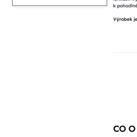
k pohodln
Výrobek je
CO O 