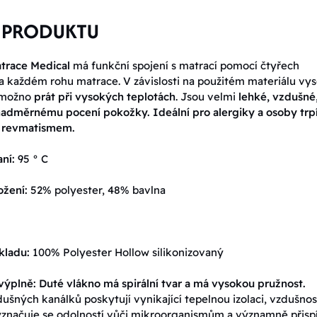
 PRODUKTU
trace Medical
má funkční spojení s matrací pomocí čtyřech
 každém rohu matrace. V závislosti na použitém materiálu vy
e možno
prát při vysokých teplotách
. Jsou velmi
lehké, vzdušné
 nadměrnému pocení pokožky.
Ideální pro alergiky a osoby trpí
a revmatismem.
ní:
95 ° C
ožení:
52% polyester, 48% bavlna
kladu:
100% Polyester Hollow silikonizovaný
 výplně:
Duté vlákno má spirální tvar a má vysokou pružnost.
dušných kanálků poskytují vynikající tepelnou izolaci, vzdušnos
yznačuje se odolností vůči mikroorganismům a významně přispí