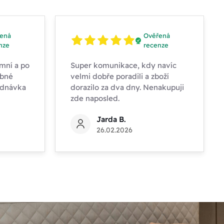
ená
Ověřená
nze
recenze
mní a po
Super komunikace, kdy navíc
obné
velmi dobře poradili a zboží
ednávka
dorazilo za dva dny. Nenakupuji
zde naposled.
Jarda B.
26.02.2026