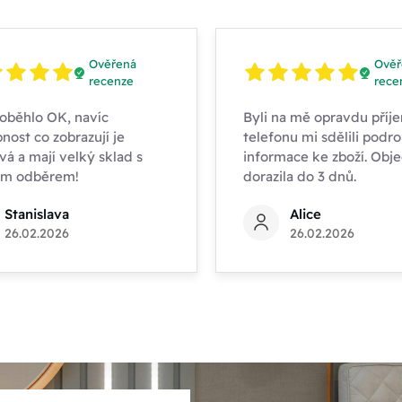
Ověřená
Ověř
recenze
rece
oběhlo OK, navíc
Byli na mě opravdu příje
nost co zobrazují je
telefonu mi sdělili podr
vá a mají velký sklad s
informace ke zboží. Obj
ím odběrem!
dorazila do 3 dnů.
Stanislava
Alice
26.02.2026
26.02.2026