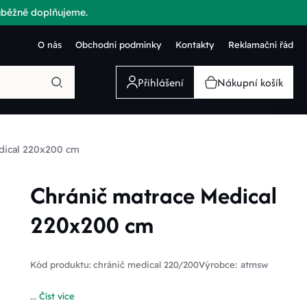
růběžně doplňujeme.
O nás
Obchodní podmínky
Kontakty
Reklamační řád
Přihlášení
Nákupní košík
dical 220x200 cm
Chránič matrace Medical
220x200 cm
Kód produktu:
chránič medical 220/200
Výrobce:
atmsw
...
Číst více