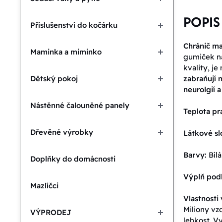
POPIS
Příslušenství do kočárku
Chránič ma
Maminka a miminko
gumiček na
kvality, j
Dětský pokoj
zabraňují
neurolgií 
Nástěnné čalouněné panely
Teplota pra
Dřevěné výrobky
Látkové sl
Barvy:
Bílá
Doplňky do domácnosti
Výplň pod
Mazlíčci
Vlastnosti
Miliony vz
VÝPRODEJ
lehkost. V