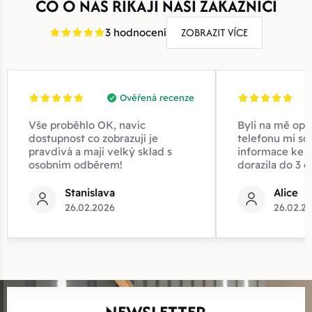
CO O NÁS ŘÍKAJÍ NAŠI ZÁKAZNÍCI
ZOBRAZIT VÍCE
3 hodnocení
Ověřená recenze
Vše proběhlo OK, navíc
Byli na mě opr
dostupnost co zobrazují je
telefonu mi sd
pravdivá a mají velký sklad s
informace ke z
osobním odběrem!
dorazila do 3 d
Stanislava
Alice
26.02.2026
26.02.2