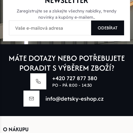
NEWSLETTER
Zaregistrujte se a získejte všechny nabídky, trendy
novinky a kupóny e-mailem..
ODEBÍRAT
MÁTE DOTAZY NEBO POTŘEBUJETE
PORADIT S VÝBĚREM ZBOŽÍ?
+420 727 877 380
PO - PÁ 8:00 - 14:30
info@detsky-eshop.cz
O NÁKUPU