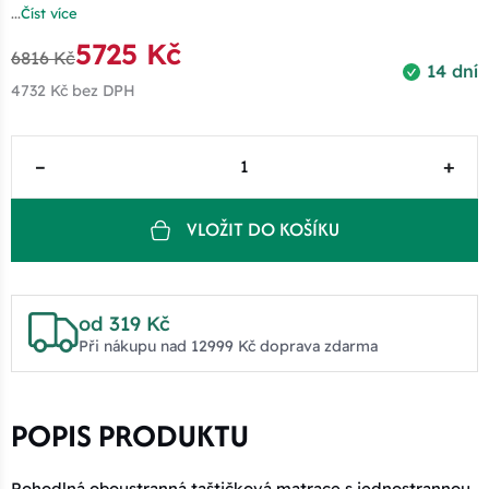
...
Číst více
5725 Kč
6816 Kč
14 dní
4732 Kč
bez DPH
–
+
VLOŽIT DO KOŠÍKU
od 319 Kč
Při nákupu nad 12999 Kč doprava zdarma
POPIS PRODUKTU
Pohodlná oboustranná taštičková matrace s jednostrannou