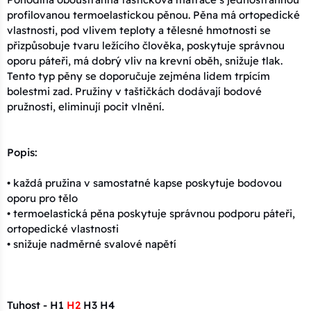
profilovanou termoelastickou pěnou. Pěna má ortopedické
vlastnosti, pod vlivem teploty a tělesné hmotnosti se
přizpůsobuje tvaru ležícího člověka, poskytuje správnou
oporu páteři, má dobrý vliv na krevní oběh, snižuje tlak.
Tento typ pěny se doporučuje zejména lidem trpícím
bolestmi zad. Pružiny v taštičkách dodávají bodové
pružnosti, eliminují pocit vlnění.
Popis:
• každá pružina v samostatné kapse poskytuje bodovou
oporu pro tělo
• termoelastická pěna poskytuje správnou podporu páteři,
ortopedické vlastnosti
• snižuje nadměrné svalové napětí
Tuhost - H1
H2
H3 H4