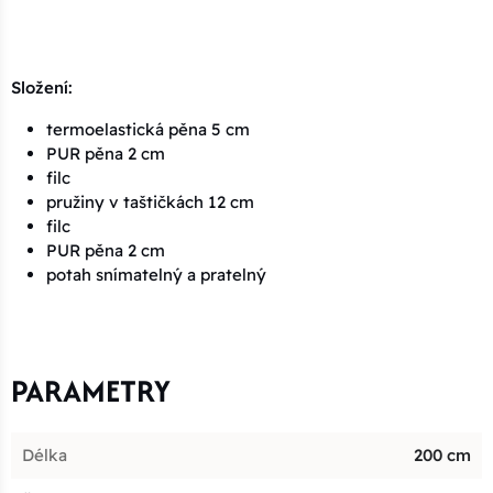
Složení:
termoelastická pěna 5 cm
PUR pěna 2 cm
filc
pružiny v taštičkách 12 cm
filc
PUR pěna 2 cm
potah snímatelný a pratelný
PARAMETRY
Délka
200 cm