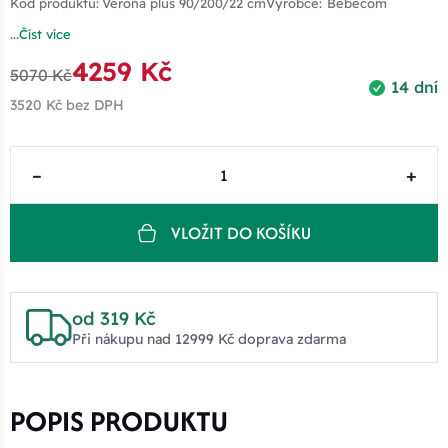
Kód produktu:
Verona plus 90/200/22 cm
Výrobce:
Bebecom
...
Číst více
4259 Kč
5070 Kč
14 dní
3520 Kč
bez DPH
–
+
VLOŽIT DO KOŠÍKU
od 319 Kč
Při nákupu nad 12999 Kč doprava zdarma
POPIS PRODUKTU