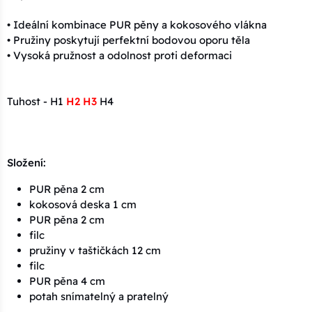
• Ideální kombinace PUR pěny a kokosového vlákna
• Pružiny poskytují perfektní bodovou oporu těla
• Vysoká pružnost a odolnost proti deformaci
Tuhost - H1
H2 H3
H4
Složení:
PUR pěna 2 cm
kokosová deska 1 cm
PUR pěna 2 cm
filc
pružiny v taštičkách 12 cm
filc
PUR pěna 4 cm
potah snímatelný a pratelný