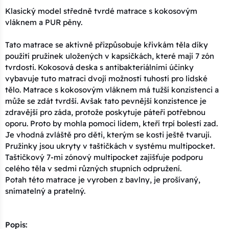
Klasický model středně tvrdé matrace s kokosovým
vláknem a PUR pěny.
Tato matrace se aktivně přizpůsobuje křivkám těla díky
použití pružinek uložených v kapsičkách, které mají 7 zón
tvrdosti. Kokosová deska s antibakteriálními účinky
vybavuje tuto matraci dvojí možností tuhostí pro lidské
tělo. Matrace s kokosovým vláknem má tužší konzistenci a
může se zdát tvrdší. Avšak tato pevnější konzistence je
zdravější pro záda, protože poskytuje páteři potřebnou
oporu. Proto by mohla pomoci lidem, kteří trpí bolestí zad.
Je vhodná zvláště pro děti, kterým se kosti ještě tvarují.
Pružinky jsou ukryty v taštičkách v systému multipocket.
Taštičkový 7-mi zónový multipocket zajišťuje podporu
celého těla v sedmi různých stupních odpružení.
Potah této matrace je vyroben z bavlny, je prošívaný,
snímatelný a pratelný.
Popis: