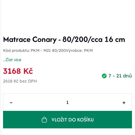
Matrace Conary - 80/200/cca 16 cm
Kód produktu:
PKM - M21 80/200
Výrobce:
PKM
...
Číst více
3168 Kč
7 - 21 dnů
2618 Kč
bez DPH
–
+
VLOŽIT DO KOŠÍKU