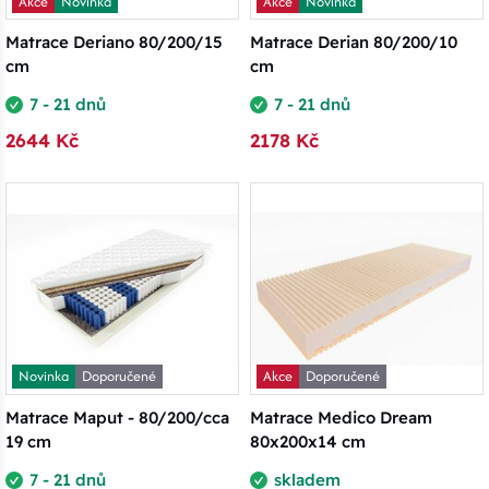
Akce
Novinka
Akce
Novinka
Matrace Deriano 80/200/15
Matrace Derian 80/200/10
cm
cm
7 - 21 dnů
7 - 21 dnů
2644 Kč
2178 Kč
Novinka
Doporučené
Akce
Doporučené
Matrace Maput - 80/200/cca
Matrace Medico Dream
19 cm
80x200x14 cm
7 - 21 dnů
skladem