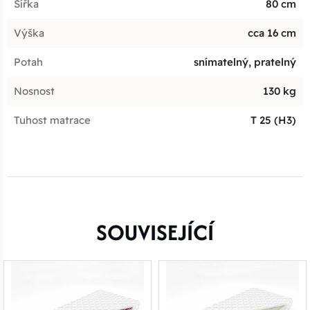
Šířka
80 cm
Výška
cca 16 cm
Potah
snímatelný, pratelný
Nosnost
130 kg
Tuhost matrace
T 25 (H3)
SOUVISEJÍCÍ