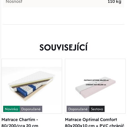
Nosnost
110 kg
SOUVISEJÍCÍ
Novinka
Doporučené
Doporučené
Sestava
Matrace Chartim -
Matrace Optimal Comfort
80/200/cca 20 cm
80x200x10 cm + PVC chránič