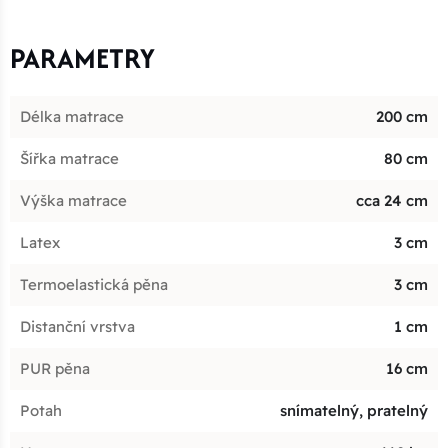
PARAMETRY
Délka matrace
200 cm
Šířka matrace
80 cm
Výška matrace
cca 24 cm
Latex
3 cm
Termoelastická pěna
3 cm
Distanční vrstva
1 cm
PUR pěna
16 cm
Potah
snímatelný, pratelný