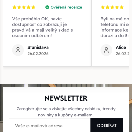
Ověřená recenze
Vše proběhlo OK, navíc
Byli na mě opr
dostupnost co zobrazují je
telefonu mi sd
pravdivá a mají velký sklad s
informace ke z
osobním odběrem!
dorazila do 3 d
Stanislava
Alice
26.02.2026
26.02.2
NEWSLETTER
Zaregistrujte se a získejte všechny nabídky, trendy
novinky a kupóny e-mailem..
ODEBÍRAT