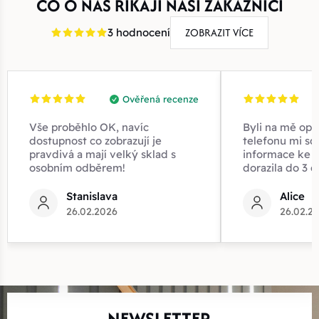
CO O NÁS ŘÍKAJÍ NAŠI ZÁKAZNÍCI
ZOBRAZIT VÍCE
3 hodnocení
Ověřená recenze
Vše proběhlo OK, navíc
Byli na mě opr
dostupnost co zobrazují je
telefonu mi sd
pravdivá a mají velký sklad s
informace ke z
osobním odběrem!
dorazila do 3 d
Stanislava
Alice
26.02.2026
26.02.2
NEWSLETTER