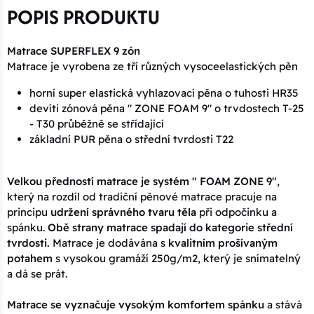
POPIS PRODUKTU
Matrace SUPERFLEX 9 zón
Matrace je vyrobena ze tří různých vysoceelastických pěn
horní super elastická vyhlazovací pěna o tuhosti HR35
devíti zónová pěna " ZONE FOAM 9" o trvdostech T-25
- T30 průběžně se střídající
základní PUR pěna o střední tvrdosti T22
Velkou předností matrace je systém " FOAM ZONE 9"
,
který na rozdíl od tradiční pěnové matrace pracuje na
principu
udržení správného tvaru těla
při odpočinku a
spánku.
Obě strany matrace spadají do kategorie střední
tvrdosti.
Matrace je dodávána s
kvalitním prošívaným
potahem
s vysokou gramáží 250g/m2, který je snímatelný
a dá se prát.
Matrace se vyznačuje vysokým komfortem spánku
a stává