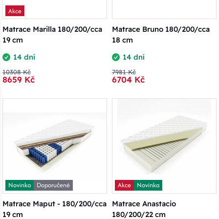
Akce
Matrace Marilla 180/200/cca
Matrace Bruno 180/200/cca
19 cm
18 cm
14 dní
14 dní
10308 Kč
7981 Kč
8659 Kč
6704 Kč
Novinka
Doporučené
Akce
Novinka
Matrace Maput - 180/200/cca
Matrace Anastacio
19 cm
180/200/22 cm