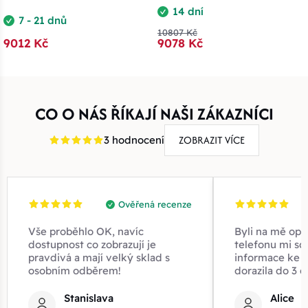
14 dní
7 - 21 dnů
10807 Kč
9012 Kč
9078 Kč
CO O NÁS ŘÍKAJÍ NAŠI ZÁKAZNÍCI
ZOBRAZIT VÍCE
3 hodnocení
Ověřená recenze
Vše proběhlo OK, navíc
Byli na mě opr
dostupnost co zobrazují je
telefonu mi sd
pravdivá a mají velký sklad s
informace ke z
osobním odběrem!
dorazila do 3 d
Stanislava
Alice