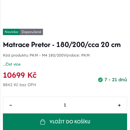
Novinka
Doporučené
Matrace Pretor - 180/200/cca 20 cm
Kód produktu:
PKM - M4 180/200
Výrobce:
PKM
...
Číst více
10699 Kč
7 - 21 dnů
8842 Kč
bez DPH
–
+
VLOŽIT DO KOŠÍKU