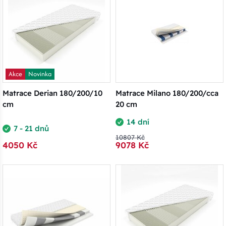
Akce
Novinka
Matrace Derian 180/200/10
Matrace Milano 180/200/cca
cm
20 cm
14 dní
7 - 21 dnů
10807 Kč
4050 Kč
9078 Kč