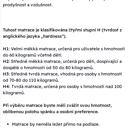
prodyšnost a vzdušnost.
Tuhost matrace je klasifikována čtyřmi stupni H (tvrdost z
anglického jazyka „hardness“).
H1:
Velmi měkká matrace, určená pro uživatele s hmotností
do 60 kilogramů včetně dětí.
H2:
Středně měkká matrace, určená pro děti, dospívající a
dospělé o hmotnosti od 50 do 80 kilogramů.
H3:
Středně tvrdá matrace, vhodná pro osoby s hmotností
od 70-80 do 110 kilogramů.
H4:
Tvrdá matrace, určená pro osoby s hmotností nad 100
kilogramů.
Při výběru matrace byste měli zvážit svou hmotnost,
oblíbenou polohu spánku a osobní preference.
Matrace by neměla ležet přímo na podlaze.