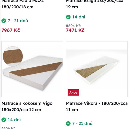
Matrace Pablo MAXI
Matrace Braga 180/200/cca
180/200/18 cm
19 cm
14 dní
7 - 21 dnů
8894 Kč
7967 Kč
7471 Kč
Akce
Matrace s kokosem Vigo
Matrace Vikora - 180/200/cca
180x200/cca 12 cm
11 cm
14 dní
7 - 21 dnů
6206 Kč