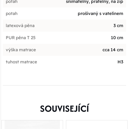
potah
snímatelný, pratelný, na zip
potah
prošívaný s vatelínem
latexová pěna
3 cm
PUR pěna T 25
10 cm
výška matrace
cca 14 cm
tuhost matrace
H3
SOUVISEJÍCÍ