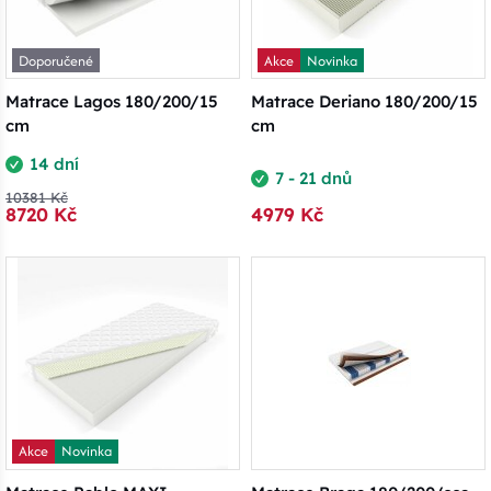
Doporučené
Akce
Novinka
Matrace Lagos 180/200/15
Matrace Deriano 180/200/15
cm
cm
14 dní
7 - 21 dnů
10381 Kč
8720 Kč
4979 Kč
Akce
Novinka