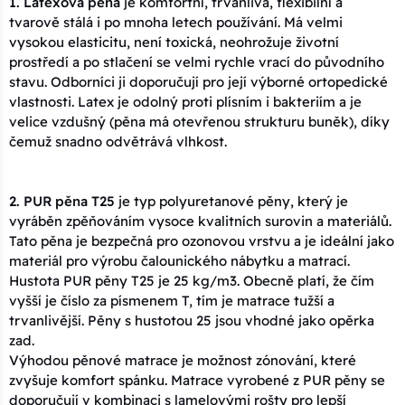
1. Latexová pěna
je komfortní, trvanlivá, flexibilní a
tvarově stálá i po mnoha letech používání. Má velmi
vysokou elasticitu, není toxická, neohrožuje životní
prostředí a po stlačení se velmi rychle vrací do původního
stavu. Odborníci ji doporučují pro její výborné ortopedické
vlastnosti. Latex je odolný proti plísním i bakteriím a je
velice vzdušný (pěna má otevřenou strukturu buněk), díky
čemuž snadno odvětrává vlhkost.
2. PUR pěna T25
je typ polyuretanové pěny, který je
vyráběn zpěňováním vysoce kvalitních surovin a materiálů.
Tato pěna je bezpečná pro ozonovou vrstvu a je ideální jako
materiál pro výrobu čalounického nábytku a matrací.
Hustota PUR pěny T25 je 25 kg/m3. Obecně platí, že čím
vyšší je číslo za písmenem T, tím je matrace tužší a
trvanlivější. Pěny s hustotou 25 jsou vhodné jako opěrka
zad.
Výhodou pěnové matrace je možnost zónování, které
zvyšuje komfort spánku. Matrace vyrobené z PUR pěny se
doporučují v kombinaci s lamelovými rošty pro lepší