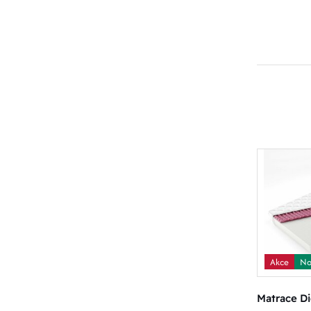
Akce
No
Matrace D