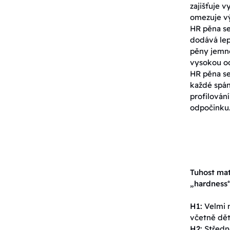
zajišťuje 
omezuje výs
HR pěna se
dodává lep
pěny jemněj
vysokou od
HR pěna se
každé spán
profilování
odpočinku
Tuhost mat
„hardness
H1:
Velmi m
včetně dět
H2:
Středně