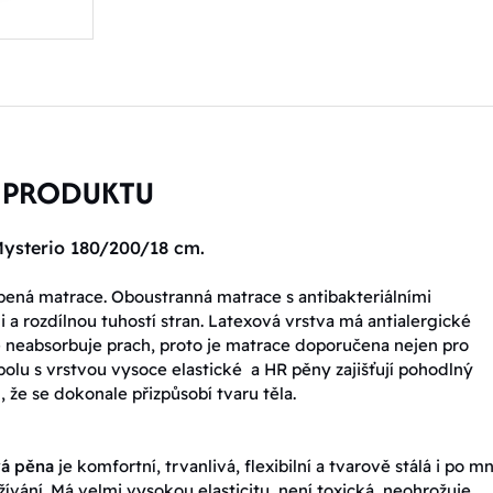
 PRODUKTU
ysterio 180/200/18 cm.
íbená matrace. Oboustranná matrace s antibakteriálními
i a rozdílnou tuhostí stran. Latexová vrstva má antialergické
 - neabsorbuje prach, proto je matrace doporučena nejen pro
Spolu s vrstvou vysoce elastické a HR pěny zajišťují pohodlný
 že se dokonale přizpůsobí tvaru těla.
vá pěna
je komfortní, trvanlivá, flexibilní a tvarově stálá i po m
žívání. Má velmi vysokou elasticitu, není toxická, neohrožuje