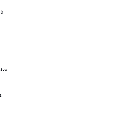
10
 dva
e.