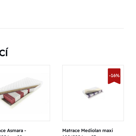
CÍ
-16%
ace Asmara -
Matrace Mediolan maxi