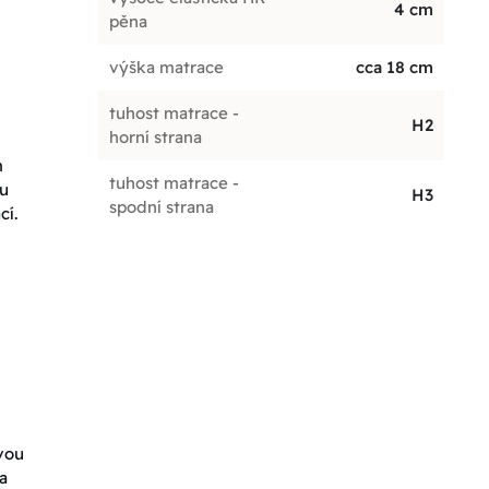
4 cm
pěna
výška matrace
cca 18 cm
tuhost matrace -
H2
horní strana
m
tuhost matrace -
ou
H3
spodní strana
cí.
vou
a