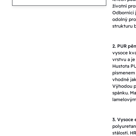
životní pro
Odborníci j
odolný pro
strukturu 
2. PUR pěn
vysoce kva
vrstvu a j
Hustota PU
písmenem T,
vhodné jak
Výhodou pě
spánku. Ma
lamelovými
3. Vysoce 
polyuretan
stálostí. H