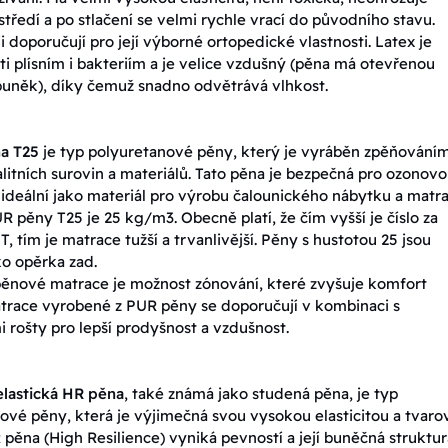
středí a po stlačení se velmi rychle vrací do původního stavu.
i doporučují pro její výborné ortopedické vlastnosti. Latex je
ti plísním i bakteriím a je velice vzdušný (pěna má otevřenou
buněk), díky čemuž snadno odvětrává vlhkost.
a T25
je typ polyuretanové pěny, který je vyráběn zpěňování
litních surovin a materiálů. Tato pěna je bezpečná pro ozonov
e ideální jako materiál pro výrobu čalounického nábytku a matra
R pěny T25 je 25 kg/m3. Obecně platí, že čím vyšší je číslo za
 tím je matrace tužší a trvanlivější. Pěny s hustotou 25 jsou
o opěrka zad.
nové matrace je možnost zónování, které zvyšuje komfort
trace vyrobené z PUR pěny se doporučují v kombinaci s
 rošty pro lepší prodyšnost a vzdušnost.
elastická HR pěna
, také známá jako studená pěna, je typ
ové pěny, která je výjimečná svou vysokou elasticitou a tvaro
R pěna (High Resilience) vyniká pevností a její buněčná struktur