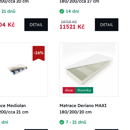
200/cca 20 cm
180/200/cca 27 cm
- 21 dnů
14 dní
13715 Kč
04 Kč
DETAIL
DETAIL
11521 Kč
-16%
Akce
Novinka
ace Mediolan
Matrace Deriano MAXI
200/cca 21 cm
180/200/20 cm
 dní
7 - 21 dnů