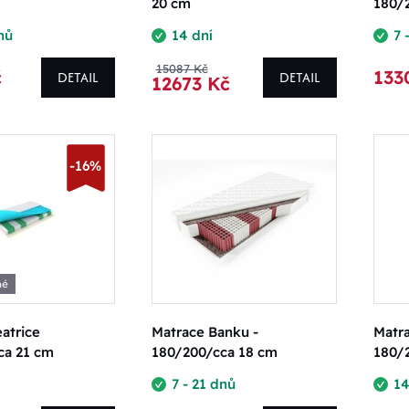
20 cm
180/
nů
14 dní
7 
15087 Kč
č
133
DETAIL
DETAIL
12673 Kč
-16%
né
atrice
Matrace Banku -
Matr
ca 21 cm
180/200/cca 18 cm
180/
7 - 21 dnů
14