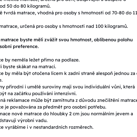
od 50 do 80 kilogramů.
 tvrdá matrace, vhodná pro osoby s hmotností od 70-80 do 1
matrace, určená pro osoby s hmotností nad 100 kilogramů.
 matrace byste měli zvážit svou hmotnost, oblíbenou polohu
sobní preference.
e by neměla ležet přímo na podlaze.
 byste skákat na matraci.
e by měla být otočena lícem k zadní straně alespoň jednou za
e.
y přírodní i umělé suroviny mají svou individuální vůni, která
ýt na začátku používání intenzivní.
ná reklamace může být zamítnuta z důvodu znečištění matrac
e je považována za předmět pro osobní potřebu.
mace nové matrace do hloubky 2 cm jsou normálním jevem a
stavují výrobní vadu.
e vyrábíme i v nestandardních rozměrech.