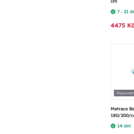
cm
7 - 21 d
4475 K
Doporuče
Matrace Be
180/200/c
14 dní