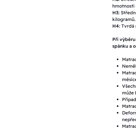
hmotnosti 
H3:
Středně
kilogramů.
H4:
Tvrdá 
Při výběru
spánku a o
Matrac
Neměli
Matrac
měsíc
Všechn
může b
Případ
Matrac
Defor
nepřed
Matrac