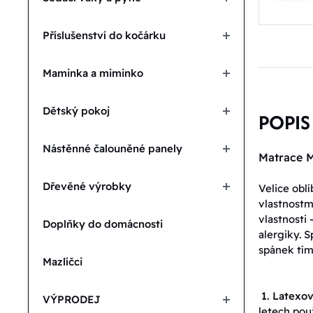
Příslušenství do kočárku
Maminka a miminko
Dětský pokoj
POPIS
Nástěnné čalouněné panely
Matrace M
Dřevěné výrobky
Velice obl
vlastnostm
vlastnosti
Doplňky do domácnosti
alergiky. 
spánek tím,
Mazlíčci
1. Latexo
VÝPRODEJ
letech pou