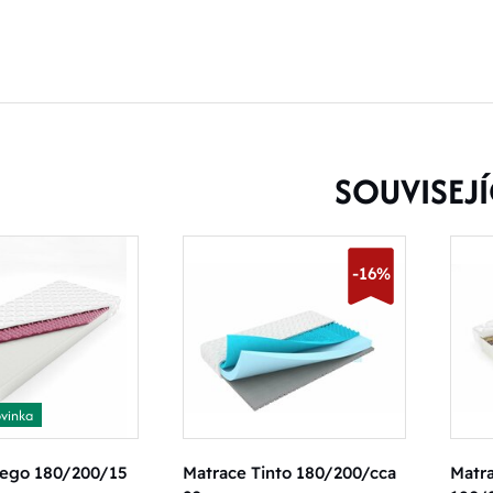
SOUVISEJÍ
-16%
vinka
iego 180/200/15
Matrace Tinto 180/200/cca
Matr