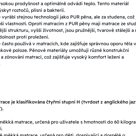
vysokou prodyšnost a optimálně odvádí teplo. Tento materiál
kyt roztočů, plísní a bakterií.
 vyrábí stejnou technologií jako PUR pěna, ale za studena, což j
ší vlastnosti. Oproti matracím z PUR pěny mají matrace ze stu
ší strukturu, vyšší životnost, jsou pružnější, tvarově stálejší a 
olnost proti proležení.
 často používá v matracích, kde zajišťuje správnou oporu těla 
kové poloze. Pěnové materiály umožňují různé konstrukční
 a zónování matrací, což zajišťuje vysoký komfort ležení a
.
race je klasifikována čtyřmi stupni H (tvrdost z anglického ja
“).
ěkká matrace, určená pro uživatele s hmotností do 60 kilogr
í.
 měkká matrace, určená pro děti, dospívající a dospělé o