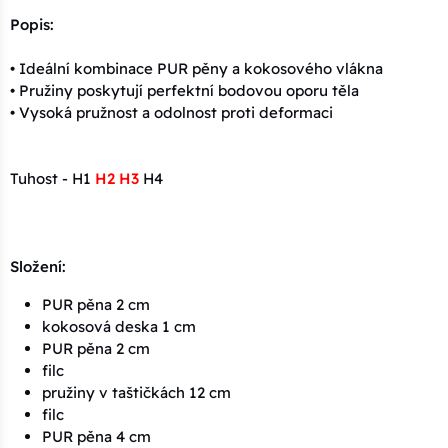
Popis:
• Ideální kombinace PUR pěny a kokosového vlákna
• Pružiny poskytují perfektní bodovou oporu těla
• Vysoká pružnost a odolnost proti deformaci
Tuhost - H1
H2 H3
H4
Složení:
PUR pěna 2 cm
kokosová deska 1 cm
PUR pěna 2 cm
filc
pružiny v taštičkách 12 cm
filc
PUR pěna 4 cm