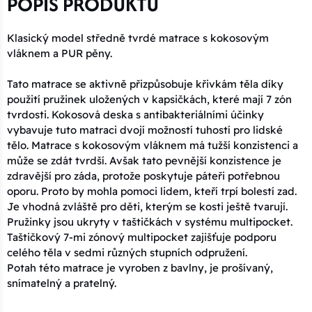
POPIS PRODUKTU
Klasický model středně tvrdé matrace s kokosovým
vláknem a PUR pěny.
Tato matrace se aktivně přizpůsobuje křivkám těla díky
použití pružinek uložených v kapsičkách, které mají 7 zón
tvrdosti. Kokosová deska s antibakteriálními účinky
vybavuje tuto matraci dvojí možností tuhostí pro lidské
tělo. Matrace s kokosovým vláknem má tužší konzistenci a
může se zdát tvrdší. Avšak tato pevnější konzistence je
zdravější pro záda, protože poskytuje páteři potřebnou
oporu. Proto by mohla pomoci lidem, kteří trpí bolestí zad.
Je vhodná zvláště pro děti, kterým se kosti ještě tvarují.
Pružinky jsou ukryty v taštičkách v systému multipocket.
Taštičkový 7-mi zónový multipocket zajišťuje podporu
celého těla v sedmi různých stupních odpružení.
Potah této matrace je vyroben z bavlny, je prošívaný,
snímatelný a pratelný.