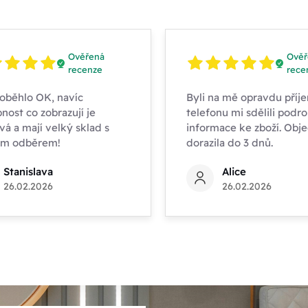
Ověřená
Ověř
recenze
rece
oběhlo OK, navíc
Byli na mě opravdu příje
nost co zobrazují je
telefonu mi sdělili podr
vá a mají velký sklad s
informace ke zboží. Obj
ím odběrem!
dorazila do 3 dnů.
Stanislava
Alice
26.02.2026
26.02.2026