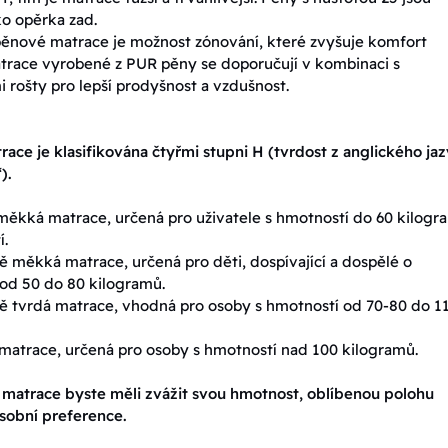
o opěrka zad.
nové matrace je možnost zónování, které zvyšuje komfort
trace vyrobené z PUR pěny se doporučují v kombinaci s
 rošty pro lepší prodyšnost a vzdušnost.
race je klasifikována čtyřmi stupni H (tvrdost z anglického ja
).
ěkká matrace, určená pro uživatele s hmotností do 60 kilogr
í.
 měkká matrace, určená pro děti, dospívající a dospělé o
od 50 do 80 kilogramů.
 tvrdá matrace, vhodná pro osoby s hmotností od 70-80 do 1
matrace, určená pro osoby s hmotností nad 100 kilogramů.
 matrace byste měli zvážit svou hmotnost, oblíbenou polohu
sobní preference.