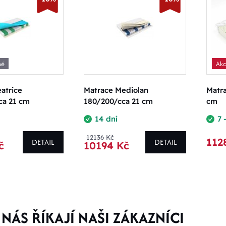
né
Ak
atrice
Matrace Mediolan
Matr
ca 21 cm
180/200/cca 21 cm
cm
14 dní
7 
12136 Kč
112
DETAIL
DETAIL
č
10194 Kč
NÁS ŘÍKAJÍ NAŠI ZÁKAZNÍCI