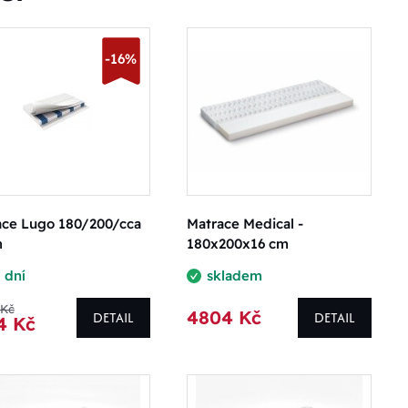
-16%
ace Lugo 180/200/cca
Matrace Medical -
m
180x200x16 cm
 dní
skladem
 Kč
4804 Kč
DETAIL
DETAIL
4 Kč