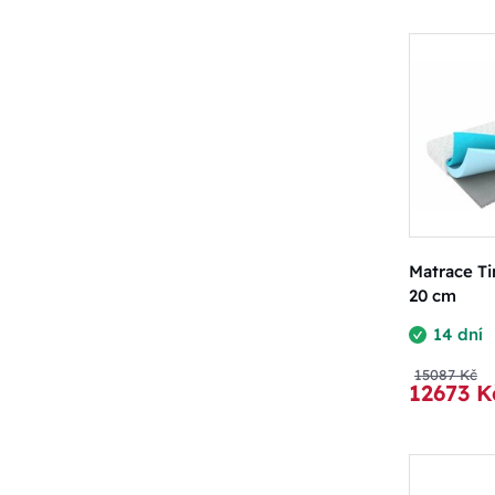
Matrace Ti
20 cm
14 dní
15087 Kč
12673 K