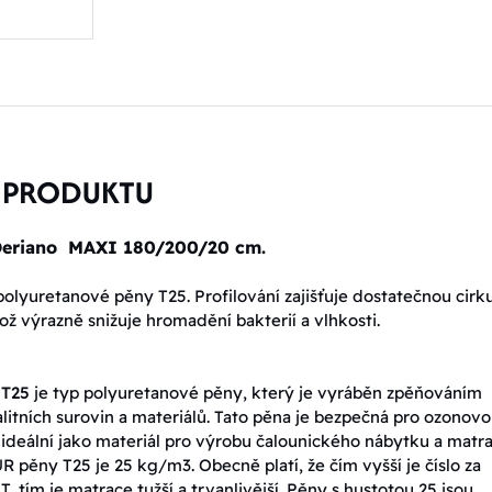
 PRODUKTU
Deriano MAXI 180/200/20 cm.
polyuretanové pěny T25. Profilování zajišťuje dostatečnou cirku
ož výrazně snižuje hromadění bakterií a vlhkosti.
 T25
je typ polyuretanové pěny, který je vyráběn zpěňováním
litních surovin a materiálů. Tato pěna je bezpečná pro ozonov
e ideální jako materiál pro výrobu čalounického nábytku a matra
R pěny T25 je 25 kg/m3. Obecně platí, že čím vyšší je číslo za
 tím je matrace tužší a trvanlivější. Pěny s hustotou 25 jsou