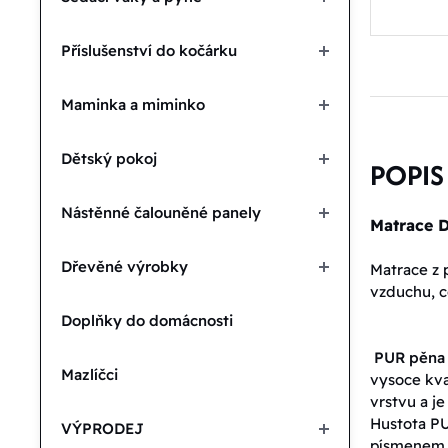
Příslušenství do kočárku
Maminka a miminko
Dětský pokoj
POPIS
Nástěnné čalouněné panely
Matrace 
Dřevěné výrobky
Matrace z 
vzduchu, c
Doplňky do domácnosti
PUR pěna
Mazlíčci
vysoce kva
vrstvu a j
Hustota PU
VÝPRODEJ
písmenem T,