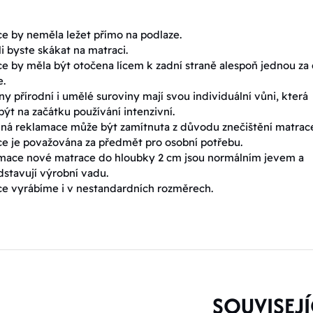
e by neměla ležet přímo na podlaze.
 byste skákat na matraci.
e by měla být otočena lícem k zadní straně alespoň jednou za
e.
y přírodní i umělé suroviny mají svou individuální vůni, která
ýt na začátku používání intenzivní.
ná reklamace může být zamítnuta z důvodu znečištění matrac
e je považována za předmět pro osobní potřebu.
mace nové matrace do hloubky 2 cm jsou normálním jevem a
stavují výrobní vadu.
e vyrábíme i v nestandardních rozměrech.
SOUVISEJÍ