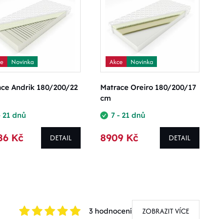
ce
Novinka
Akce
Novinka
ace Andrik 180/200/22
Matrace Oreiro 180/200/17
cm
- 21 dnů
7 - 21 dnů
86 Kč
8909 Kč
DETAIL
DETAIL
ZOBRAZIT VÍCE
3 hodnocení