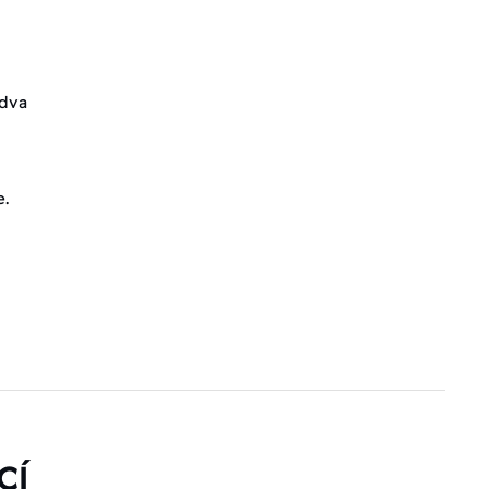
 dva
e.
CÍ