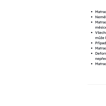
Matrac
Neměli
Matrac
měsíc
Všechn
může b
Případ
Matrac
Defor
nepřed
Matrac