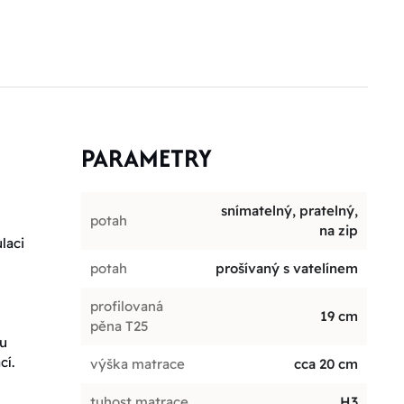
PARAMETRY
snímatelný, pratelný,
potah
na zip
laci
potah
prošívaný s vatelínem
profilovaná
19 cm
pěna T25
ou
cí.
výška matrace
cca 20 cm
tuhost matrace
H3