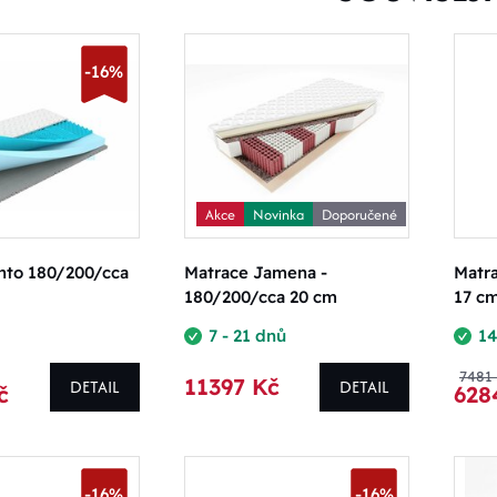
-16%
Akce
Novinka
Doporučené
nto 180/200/cca
Matrace Jamena -
Matr
180/200/cca 20 cm
17 c
7 - 21 dnů
14
7481
11397 Kč
DETAIL
DETAIL
č
628
-16%
-16%