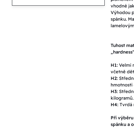
vhodné jak
Výhodou pě
spánku. Ma
lamelovými
Tuhost mat
„hardness“
H1:
Velmi m
včetně dět
H2:
Středně
hmotnosti 
H3:
Středně
kilogramů.
H4:
Tvrdá 
Při výběru
spánku a o