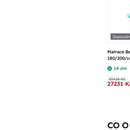
Doporuče
Matrace Be
180/200/c
14 dní
32418 Kč
27231 K
CO O 