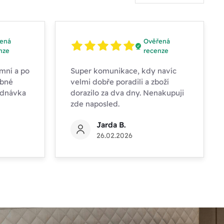
ená
Ověřená
nze
recenze
mní a po
Super komunikace, kdy navíc
obné
velmi dobře poradili a zboží
ednávka
dorazilo za dva dny. Nenakupuji
zde naposled.
Jarda B.
26.02.2026