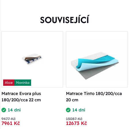
SOUVISEJÍCÍ
Akce
Novinka
Matrace Evora plus
Matrace Tinto 180/200/cca
180/200/cca 22 cm
20 cm
14 dní
14 dní
9477 Kč
15087 Kč
7961 Kč
12673 Kč