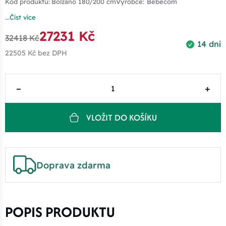
Kód produktu:
Bolzano 180/200 cm
Výrobce:
Bebecom
...
Číst více
27231 Kč
32418 Kč
14 dní
22505 Kč
bez DPH
–
+
VLOŽIT DO KOŠÍKU
Doprava zdarma
POPIS PRODUKTU