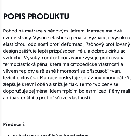
POPIS PRODUKTU
Pohodlná matrace s pěnovým jádrem. Matrace má dvě
užitné strany. Vysoce elastická pěna se vyznačuje vysokou
elasticitou, odolností proti deformaci, 7zónový profilovaný
design zajišťuje lepší přizpůsobení tělu a dobrou cirkulaci
vzduchu. Vysoký komfort používání zvyšuje profilovaná
termoplastická pěna, která má ortopedické vlastnosti a
vlivem teploty a tělesné hmotnosti se přizpůsobí tvaru
ležícího člověka. Matrace poskytuje správnou oporu páteři,
zlepšuje krevní oběh a snižuje tlak. Tento typ pěny se
doporučuje zejména lidem trpícím bolestmi zad. Pěny mají
antibakteriální a protiplísňové vlastnosti.
Přednosti:
dvě strany s rozdílným komfortem