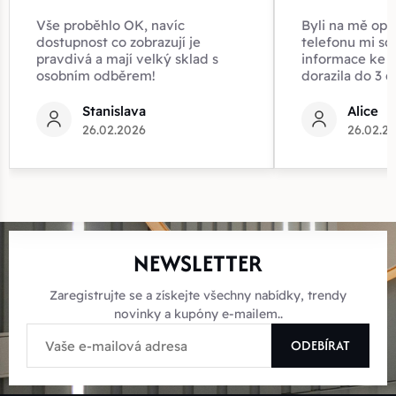
Vše proběhlo OK, navíc
Byli na mě opr
dostupnost co zobrazují je
telefonu mi sd
pravdivá a mají velký sklad s
informace ke z
osobním odběrem!
dorazila do 3 d
Stanislava
Alice
26.02.2026
26.02.2
NEWSLETTER
Zaregistrujte se a získejte všechny nabídky, trendy
novinky a kupóny e-mailem..
ODEBÍRAT