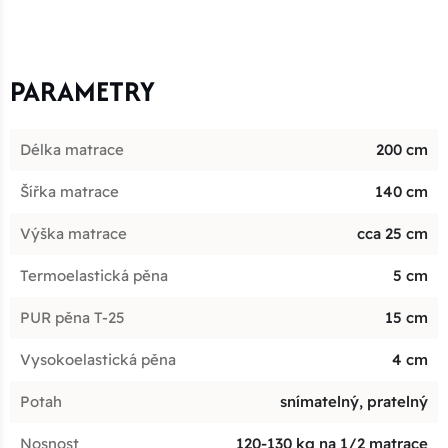
PARAMETRY
Délka matrace
200 cm
Šířka matrace
140 cm
Výška matrace
cca 25 cm
Termoelastická pěna
5 cm
PUR pěna T-25
15 cm
Vysokoelastická pěna
4 cm
Potah
snímatelný, pratelný
Nosnost
120-130 kg na 1/2 matrace