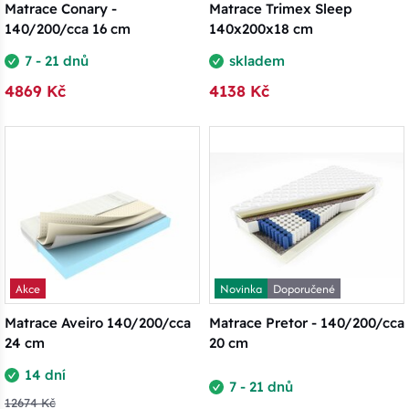
Matrace Conary -
Matrace Trimex Sleep
140/200/cca 16 cm
140x200x18 cm
7 - 21 dnů
skladem
4869 Kč
4138 Kč
Akce
Novinka
Doporučené
Matrace Aveiro 140/200/cca
Matrace Pretor - 140/200/cca
24 cm
20 cm
14 dní
7 - 21 dnů
12674 Kč