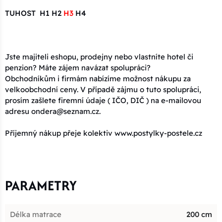
TUHOST H1 H2
H3
H4
Jste majiteli eshopu, prodejny nebo vlastníte hotel či
penzion? Máte zájem navázat spolupráci?
Obchodníkům i firmám nabízíme možnost nákupu za
velkoobchodní ceny. V případě zájmu o tuto spolupráci,
prosím zašlete firemní údaje ( IČO, DIČ ) na e-mailovou
adresu ondera@seznam.cz.
Příjemný nákup přeje kolektiv www.postylky-postele.cz
PARAMETRY
Délka matrace
200 cm