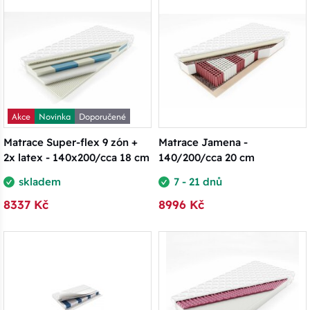
Akce
Novinka
Doporučené
Matrace Super-flex 9 zón +
Matrace Jamena -
2x latex - 140x200/cca 18 cm
140/200/cca 20 cm
skladem
7 - 21 dnů
8337 Kč
8996 Kč