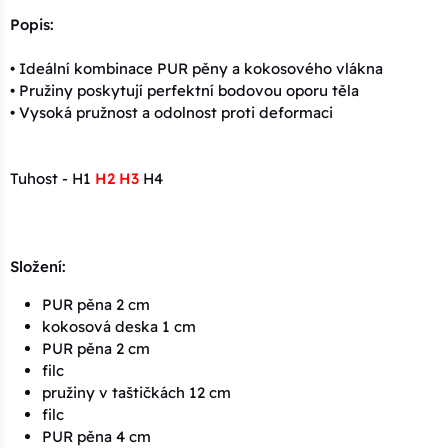
Popis:
• Ideální kombinace PUR pěny a kokosového vlákna
• Pružiny poskytují perfektní bodovou oporu těla
• Vysoká pružnost a odolnost proti deformaci
Tuhost - H1
H2 H3
H4
Složení:
PUR pěna 2 cm
kokosová deska 1 cm
PUR pěna 2 cm
filc
pružiny v taštičkách 12 cm
filc
PUR pěna 4 cm