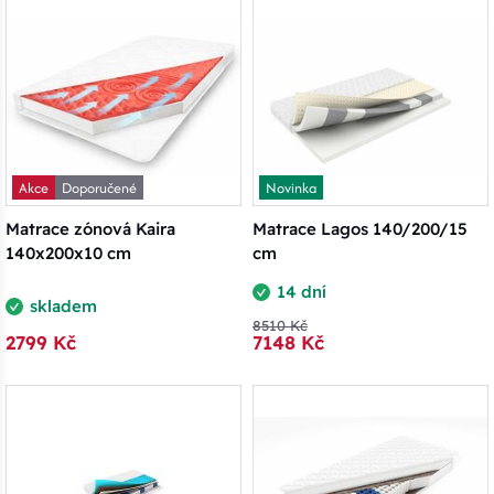
Akce
Doporučené
Novinka
Matrace zónová Kaira
Matrace Lagos 140/200/15
140x200x10 cm
cm
14 dní
skladem
8510 Kč
2799 Kč
7148 Kč