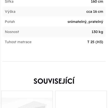
Šířka
160 cm
Výška
cca 16 cm
Potah
snímatelný, pratelný
Nosnost
130 kg
Tuhost matrace
T 25 (H3)
SOUVISEJÍCÍ