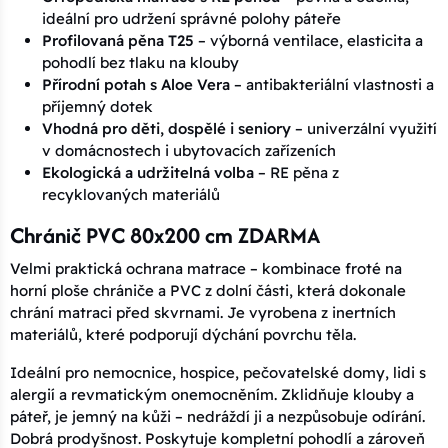
ideální pro udržení správné polohy páteře
Profilovaná pěna T25
– výborná ventilace, elasticita a
pohodlí bez tlaku na klouby
Přírodní potah s Aloe Vera
– antibakteriální vlastnosti a
příjemný dotek
Vhodná pro děti, dospělé i seniory
– univerzální využití
v domácnostech i ubytovacích zařízeních
Ekologická a udržitelná volba
– RE pěna z
recyklovaných materiálů
Chránič PVC 80x200 cm ZDARMA
Velmi praktická ochrana matrace – kombinace froté na
horní ploše chrániče a PVC z dolní části, která dokonale
chrání matraci před skvrnami. Je vyrobena z inertních
materiálů, které podporují dýchání povrchu těla.
Ideální pro nemocnice, hospice, pečovatelské domy, lidi s
alergií a revmatickým onemocněním. Zklidňuje klouby a
páteř, je jemný na kůži – nedráždí ji a nezpůsobuje odírání.
Dobrá prodyšnost. Poskytuje kompletní pohodlí a zároveň