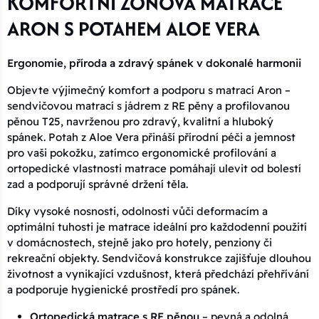
KOMFORTNÍ ZÓNOVÁ MATRACE
ARON S POTAHEM ALOE VERA
Ergonomie, příroda a zdravý spánek v dokonalé harmonii
Objevte výjimečný komfort a podporu s matrací Aron –
sendvičovou matrací s jádrem z RE pěny a profilovanou
pěnou T25, navrženou pro zdravý, kvalitní a hluboký
spánek. Potah z Aloe Vera přináší přírodní péči a jemnost
pro vaši pokožku, zatímco ergonomické profilování a
ortopedické vlastnosti matrace pomáhají ulevit od bolestí
zad a podporují správné držení těla.
Díky vysoké nosnosti, odolnosti vůči deformacím a
optimální tuhosti je matrace ideální pro každodenní použití
v domácnostech, stejně jako pro hotely, penziony či
rekreační objekty. Sendvičová konstrukce zajišťuje dlouhou
životnost a vynikající vzdušnost, která předchází přehřívání
a podporuje hygienické prostředí pro spánek.
Ortopedická matrace s RE pěnou
– pevná a odolná,