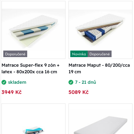
Doporučené
Novinka
Doporučené
Matrace Super-flex 9 zón +
Matrace Maput - 80/200/cca
latex - 80x200x cca 16 cm
19 cm
skladem
7 - 21 dnů
3949 Kč
5089 Kč