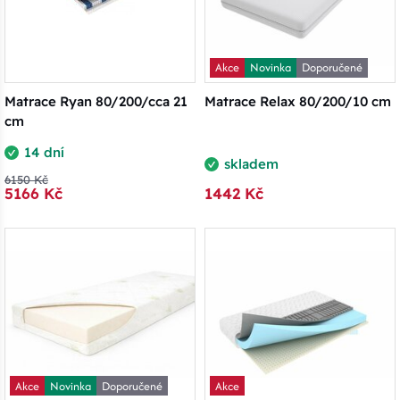
Akce
Novinka
Doporučené
Matrace Ryan 80/200/cca 21
Matrace Relax 80/200/10 cm
cm
14 dní
skladem
6150 Kč
5166 Kč
1442 Kč
Akce
Novinka
Doporučené
Akce