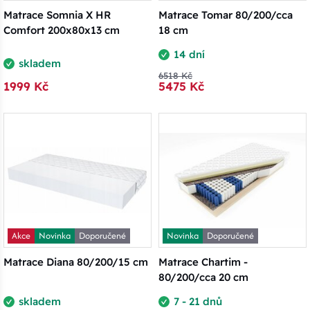
Matrace Somnia X HR
Matrace Tomar 80/200/cca
Comfort 200x80x13 cm
18 cm
14 dní
skladem
6518 Kč
1999 Kč
5475 Kč
Akce
Novinka
Doporučené
Novinka
Doporučené
Matrace Diana 80/200/15 cm
Matrace Chartim -
80/200/cca 20 cm
skladem
7 - 21 dnů