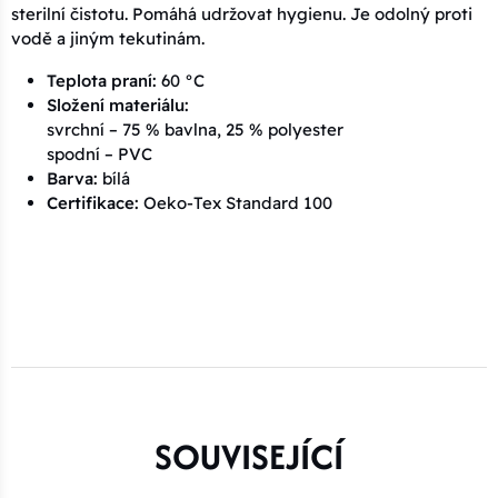
sterilní čistotu. Pomáhá udržovat hygienu. Je odolný proti
vodě a jiným tekutinám.
Teplota praní:
60 °C
Složení materiálu:
svrchní – 75 % bavlna, 25 % polyester
spodní – PVC
Barva:
bílá
Certifikace:
Oeko-Tex Standard 100
SOUVISEJÍCÍ