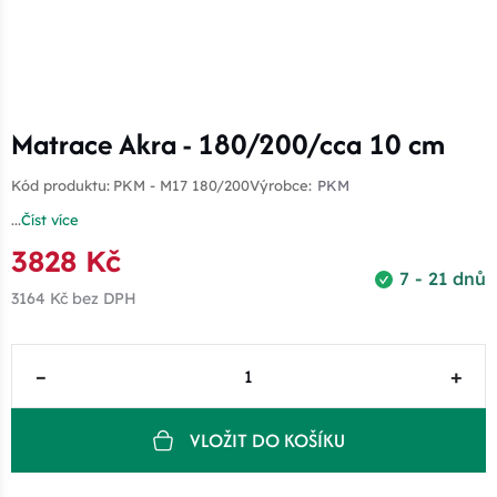
Matrace Akra - 180/200/cca 10 cm
Kód produktu:
PKM - M17 180/200
Výrobce:
PKM
...
Číst více
3828 Kč
7 - 21 dnů
3164 Kč
bez DPH
–
+
VLOŽIT DO KOŠÍKU