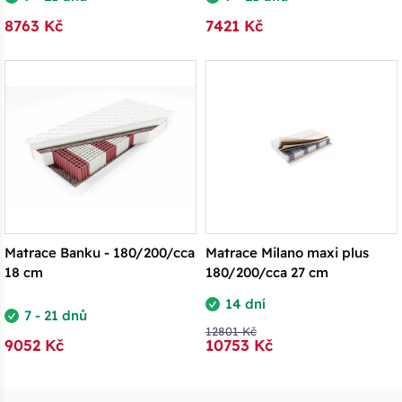
8763 Kč
7421 Kč
Matrace Banku - 180/200/cca
Matrace Milano maxi plus
18 cm
180/200/cca 27 cm
14 dní
7 - 21 dnů
12801 Kč
9052 Kč
10753 Kč