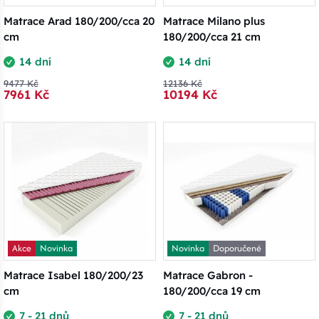
Matrace Arad 180/200/cca 20
Matrace Milano plus
cm
180/200/cca 21 cm
14 dní
14 dní
9477 Kč
12136 Kč
7961 Kč
10194 Kč
Akce
Novinka
Novinka
Doporučené
Matrace Isabel 180/200/23
Matrace Gabron -
cm
180/200/cca 19 cm
7 - 21 dnů
7 - 21 dnů