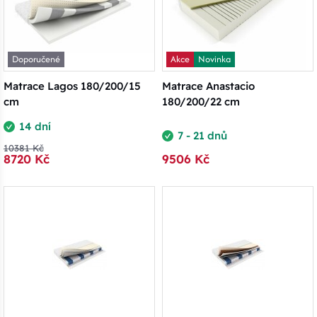
Doporučené
Akce
Novinka
Matrace Lagos 180/200/15
Matrace Anastacio
cm
180/200/22 cm
14 dní
7 - 21 dnů
10381 Kč
8720 Kč
9506 Kč