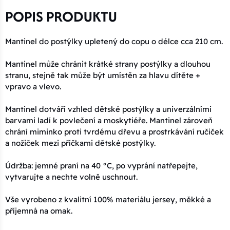
POPIS PRODUKTU
Mantinel do postýlky upletený do copu o délce cca 210 cm.
Mantinel může chránit krátké strany postýlky a dlouhou
stranu, stejně tak může být umístěn za hlavu dítěte +
vpravo a vlevo.
Mantinel dotváří vzhled dětské postýlky a univerzálními
barvami ladí k povlečení a moskytiéře. Mantinel zároveň
chrání miminko proti tvrdému dřevu a prostrkávání ručiček
a nožiček mezi příčkami dětské postýlky.
Údržba: jemné praní na 40 °C, po vyprání natřepejte,
vytvarujte a nechte volně uschnout.
Vše vyrobeno z kvalitní 100% materiálu jersey, měkké a
příjemná na omak.