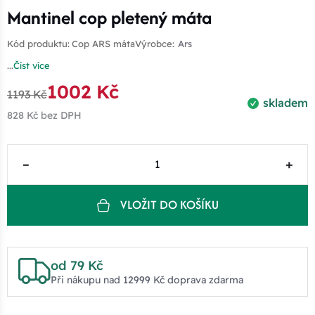
Mantinel cop pletený máta
Kód produktu:
Cop ARS máta
Výrobce:
Ars
...
Číst více
1002 Kč
1193 Kč
skladem
828 Kč
bez DPH
–
+
VLOŽIT DO KOŠÍKU
od 79 Kč
Při nákupu nad 12999 Kč doprava zdarma