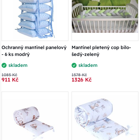
Ochranný mantinel panelový
Mantinel pletený cop bílo-
- 6 ks modrý
šedý-zelený
skladem
skladem
1085 Kč
1578 Kč
911 Kč
1326 Kč