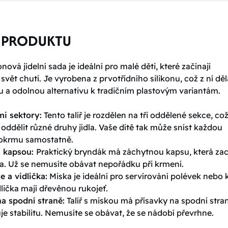
 PRODUKTU
onová jídelní sada je ideální pro malé děti, které začínají
svět chutí. Je vyrobena z prvotřídního silikonu, což z ní děl
 a odolnou alternativu k tradičním plastovým variantám.
emi sektory:
Tento talíř je rozdělen na tři oddělené sekce, co
ddělit různé druhy jídla. Vaše dítě tak může sníst každou
okrmu samostatně.
s kapsou:
Praktický bryndák má záchytnou kapsu, která zac
la. Už se nemusíte obávat nepořádku při krmení.
ce a vidlička:
Miska je ideální pro servírování polévek nebo k
dlička mají dřevěnou rukojeť.
na spodní straně:
Talíř s miskou má přísavky na spodní stra
uje stabilitu. Nemusíte se obávat, že se nádobí převrhne.