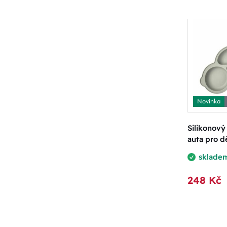
Novinka
Silikonový 
auta pro d
sklade
248 Kč