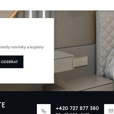
 trendy novinky a kupóny
ODEBÍRAT
TE
+420 727 877 380