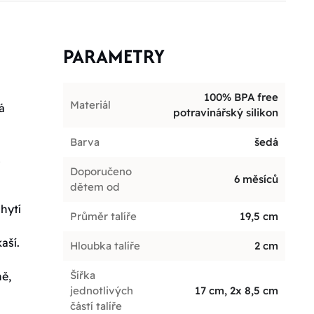
PARAMETRY
100% BPA free
Materiál
á
potravinářský silikon
Barva
šedá
ž
Doporučeno
6 měsíců
dětem od
hytí
Průměr talíře
19,5 cm
aší.
Hloubka talíře
2 cm
Šířka
ně,
jednotlivých
17 cm, 2x 8,5 cm
částí talíře