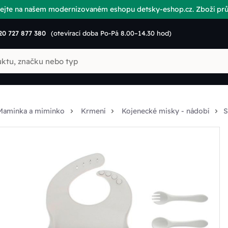
vítejte na našem modernizovaném eshopu detsky-eshop.cz. Zboží p
20 727 877 380
(otevírací doba Po-Pá 8.00–14.30 hod)
Maminka a miminko
Krmení
Kojenecké misky - nádobí
S