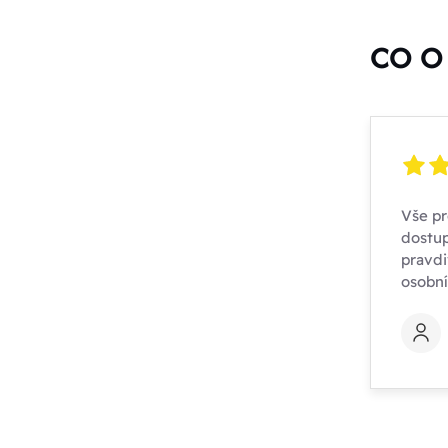
CO O 
Vše pr
dostup
pravdi
osobn