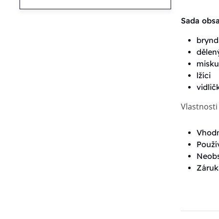
Sada obsa
brynd
dělený
misku
lžíci
vidlič
Vlastnost
Vhodn
Použí
Neobs
Záruk