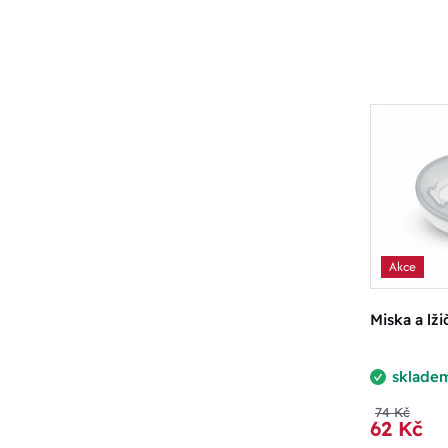
Akce
Miska a lž
sklade
74 Kč
62 Kč