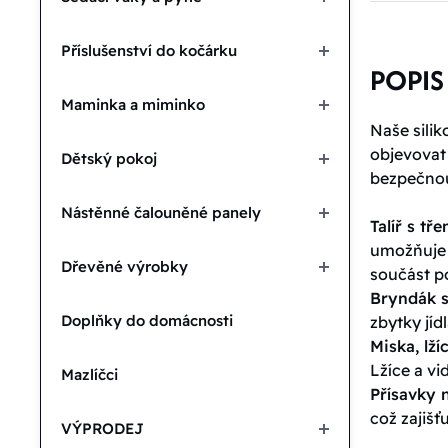
Příslušenství do kočárku
POPIS
Maminka a miminko
Naše silik
objevovat 
Dětský pokoj
bezpečnou
Nástěnné čalouněné panely
Talíř s tř
umožňuje o
Dřevěné výrobky
součást p
Bryndák 
Doplňky do domácnosti
zbytky jíd
Miska, lží
Lžíce a vi
Mazlíčci
Přísavky 
což zajišť
VÝPRODEJ