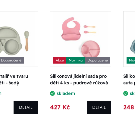
Doporučené
Akce
Novinka
Doporučené
Nov
talíř ve tvaru
Silikonová jídelní sada pro
Silik
ěti - šedý
děti 4 ks - pudrově růžová
auta 
m
skladem
s
427 Kč
248
DETAIL
DETAIL