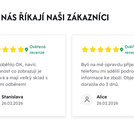
NÁS ŘÍKAJÍ NAŠI ZÁKAZNÍCI
Ověřená
Ověř
recenze
rece
oběhlo OK, navíc
Byli na mě opravdu příje
nost co zobrazují je
telefonu mi sdělili podr
vá a mají velký sklad s
informace ke zboží. Obj
ím odběrem!
dorazila do 3 dnů.
Stanislava
Alice
26.02.2026
26.02.2026