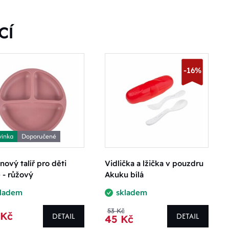
CÍ
-16%
inka
Doporučené
onový talíř pro děti
Vidlička a lžička v pouzdru
 - růžový
Akuku bílá
kladem
skladem
53 Kč
 Kč
DETAIL
DETAIL
45 Kč