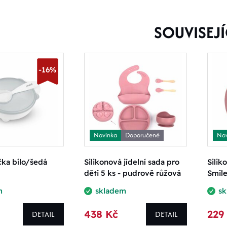
SOUVISEJÍ
-16%
Novinka
Doporučené
Nov
ička bílo/šedá
Silikonová jídelní sada pro
Silik
děti 5 ks - pudrově růžová
Smile
m
skladem
s
438 Kč
229
DETAIL
DETAIL