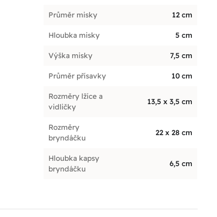
Průměr misky
12 cm
Hloubka misky
5 cm
Výška misky
7,5 cm
Průměr přísavky
10 cm
Rozměry lžíce a
13,5 x 3,5 cm
vidličky
Rozměry
22 x 28 cm
bryndáčku
Hloubka kapsy
6,5 cm
bryndáčku