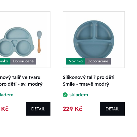
inka
Doporučené
Novinka
Doporučené
onový talíř ve tvaru
Silikonový talíř pro děti
pro děti - sv. modrý
Smile - tmavě modrý
kladem
skladem
 Kč
229 Kč
DETAIL
DETAIL