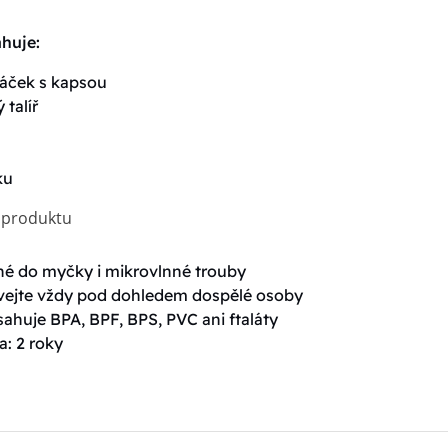
huje:
áček s kapsou
 talíř
ku
i produktu
é do myčky i mikrovlnné trouby
vejte vždy pod dohledem dospělé osoby
ahuje BPA, BPF, BPS, PVC ani ftaláty
a: 2 roky