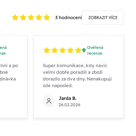
ZOBRAZIT VÍCE
3 hodnocení
ená
Ověřená
nze
recenze
mní a po
Super komunikace, kdy navíc
obné
velmi dobře poradili a zboží
ednávka
dorazilo za dva dny. Nenakupuji
zde naposled.
Jarda B.
26.02.2026