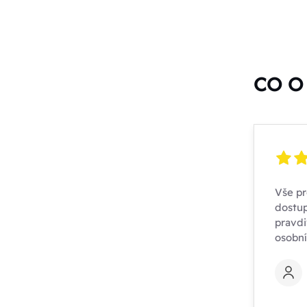
CO O 
Vše pr
dostup
pravdi
osobn