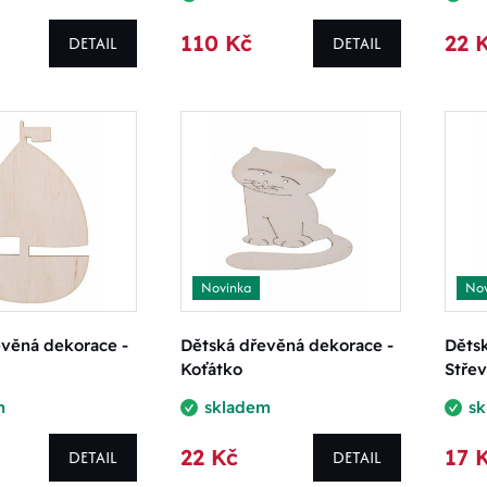
110 Kč
22 
DETAIL
DETAIL
Novinka
Nov
evěná dekorace -
Dětská dřevěná dekorace -
Děts
Koťátko
Střev
m
skladem
s
22 Kč
17 
DETAIL
DETAIL