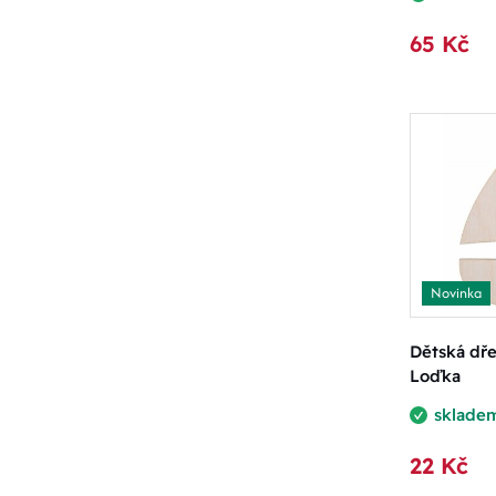
65 Kč
Novinka
Dětská dř
Loďka
sklade
22 Kč