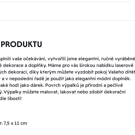
 PRODUKTU
lnili vaše očekávání, vytvořili jsme elegantní, ručně vyráběn
é dekorace a doplňky. Máme pro vás širokou nabídku laserově
ch dekorací, díky kterým můžete vyzdobit pokoj Vašeho dítět
a v neposlední řadě je použít jako elegantní módní doplněk.
také hodí jako dárek. Povrch výpalků je přírodní a pečlivě
. Výpalky můžete malovat, lakovat nebo zdobit dekorační
le libosti!
: 7,5 x 11 cm