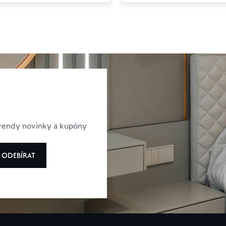
 trendy novinky a kupóny
ODEBÍRAT