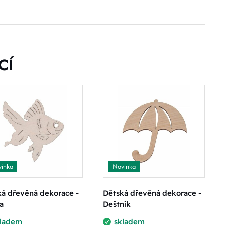
CÍ
inka
Novinka
ká dřevěná dekorace -
Dětská dřevěná dekorace -
a
Deštník
kladem
skladem