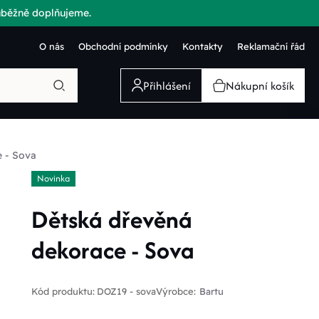
růběžně doplňujeme.
O nás
Obchodní podmínky
Kontakty
Reklamační řád
Přihlášení
Nákupní košík
 - Sova
Novinka
Dětská dřevěná
dekorace - Sova
Kód produktu:
DOZ19 - sova
Výrobce:
Bartu