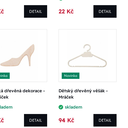
Kč
22 Kč
DETAIL
DETAIL
inka
Novinka
ká dřevěná dekorace -
Dětský dřevěný věšák -
íček
Mráček
kladem
skladem
Kč
94 Kč
DETAIL
DETAIL