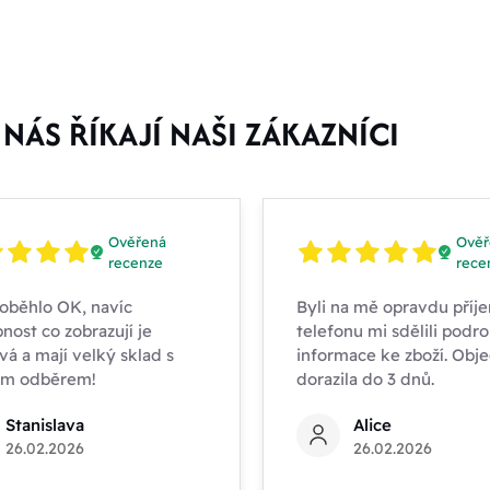
NÁS ŘÍKAJÍ NAŠI ZÁKAZNÍCI
Ověřená
Ověř
recenze
rece
oběhlo OK, navíc
Byli na mě opravdu příje
nost co zobrazují je
telefonu mi sdělili podr
vá a mají velký sklad s
informace ke zboží. Obj
ím odběrem!
dorazila do 3 dnů.
Stanislava
Alice
26.02.2026
26.02.2026