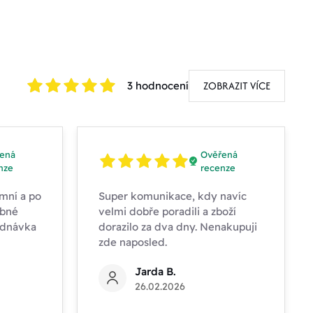
ZOBRAZIT VÍCE
3 hodnocení
ená
Ověřená
nze
recenze
mní a po
Super komunikace, kdy navíc
obné
velmi dobře poradili a zboží
ednávka
dorazilo za dva dny. Nenakupuji
zde naposled.
Jarda B.
26.02.2026