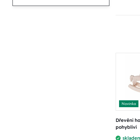
Novinka
Dřevěni ho
pohybliví
sklade