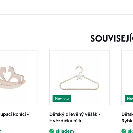
SOUVISEJÍ
Novinka
Nov
upací koníci -
Dětský dřevěný věšák -
Děts
Hvězdička bílá
Rybk
m
skladem
s