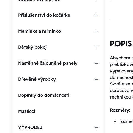
Příslušenství do kočárku
Maminka a miminko
POPIS
Dětský pokoj
Abychom sp
Nástěnné čalouněné panely
překližkov
vypalovaný
domácnost 
Dřevěné výrobky
Skvěle se 
opracovaný
Doplňky do domácnosti
technikou d
Rozměry:
Mazlíčci
rozměr
VÝPRODEJ